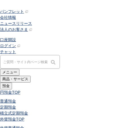
パンフレット
会社情報
ニュースリリース
法人のお客さま
口座開設
ログイン
チャット
メニュー
商品・サービス
預金
円預金
TOP
普通預金
定期預金
積立式定期預金
外貨預金
TOP