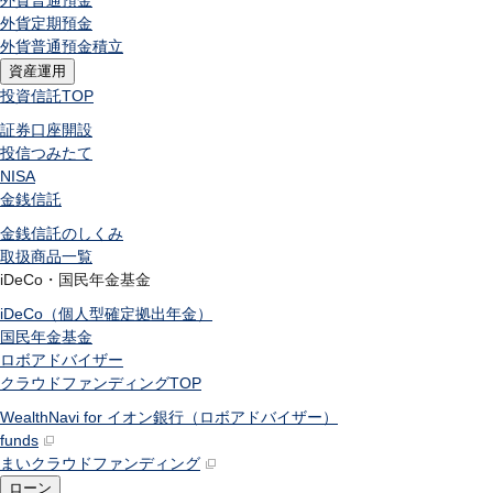
外貨普通預金
外貨定期預金
外貨普通預金積立
資産運用
投資信託
TOP
証券口座開設
投信つみたて
NISA
金銭信託
金銭信託のしくみ
取扱商品一覧
iDeCo・国民年金基金
iDeCo（個人型確定拠出年金）
国民年金基金
ロボアドバイザー
クラウドファンディング
TOP
WealthNavi for イオン銀行（ロボアドバイザー）
funds
まいクラウドファンディング
ローン