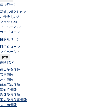
住宅ローン
新規お借入れの方
お借換えの方
フラット35
リ・バース60
カードローン
目的別ローン
目的別ローン
マイページ
保険
保険
TOP
個人年金保険
医療保険
がん保険
就業不能保険
認知症保険
海外旅行保険
国内旅行傷害保険
スマホ保険