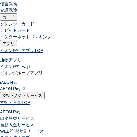
傷害保険
介護保険
カード
クレジットカード
デビットカード
インターネットバンキング
アプリ
イオン銀行アプリ
TOP
通帳アプリ
イオン銀行PayB
イオングループアプリ
iAEON
AEON Pay
支払・入金・サービス
支払・入金
TOP
AEON Pay
口座振替サービス
自動入金サービス
WEB即時決済サービス