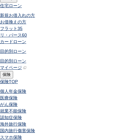
住宅ローン
新規お借入れの方
お借換えの方
フラット35
リ・バース60
カードローン
目的別ローン
目的別ローン
マイページ
保険
保険
TOP
個人年金保険
医療保険
がん保険
就業不能保険
認知症保険
海外旅行保険
国内旅行傷害保険
スマホ保険