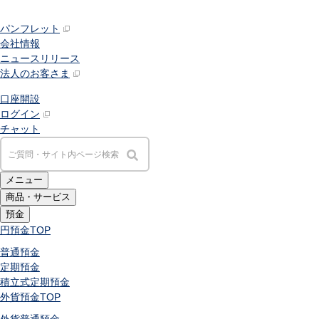
パンフレット
会社情報
ニュースリリース
法人のお客さま
口座開設
ログイン
チャット
メニュー
商品・サービス
預金
円預金
TOP
普通預金
定期預金
積立式定期預金
外貨預金
TOP