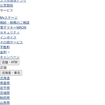
スマホ決済アプリ
公営競技
サービス
Myステージ
相続・税務のご相談
電子マネーWAON
セキュリティ
インボイス
その他サービス
手数料
金利
キャンペーン
店舗・ATM
店舗
北海道・東北
北海道
青森県
岩手県
宮城県
秋田県
山形県