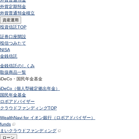
外貨普通預金
外貨定期預金
外貨普通預金積立
資産運用
投資信託
TOP
証券口座開設
投信つみたて
NISA
金銭信託
金銭信託のしくみ
取扱商品一覧
iDeCo・国民年金基金
iDeCo（個人型確定拠出年金）
国民年金基金
ロボアドバイザー
クラウドファンディング
TOP
WealthNavi for イオン銀行（ロボアドバイザー）
funds
まいクラウドファンディング
ローン