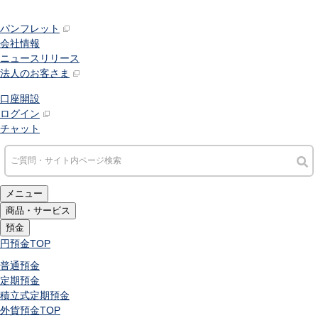
パンフレット
会社情報
ニュースリリース
法人のお客さま
口座開設
ログイン
チャット
メニュー
商品・サービス
預金
円預金
TOP
普通預金
定期預金
積立式定期預金
外貨預金
TOP