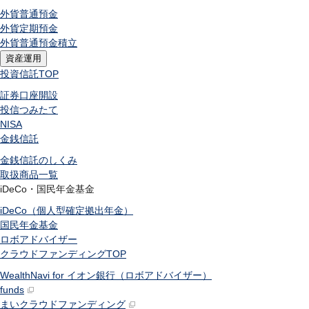
外貨普通預金
外貨定期預金
外貨普通預金積立
資産運用
投資信託
TOP
証券口座開設
投信つみたて
NISA
金銭信託
金銭信託のしくみ
取扱商品一覧
iDeCo・国民年金基金
iDeCo（個人型確定拠出年金）
国民年金基金
ロボアドバイザー
クラウドファンディング
TOP
WealthNavi for イオン銀行（ロボアドバイザー）
funds
まいクラウドファンディング