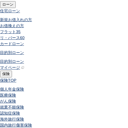
ローン
住宅ローン
新規お借入れの方
お借換えの方
フラット35
リ・バース60
カードローン
目的別ローン
目的別ローン
マイページ
保険
保険
TOP
個人年金保険
医療保険
がん保険
就業不能保険
認知症保険
海外旅行保険
国内旅行傷害保険