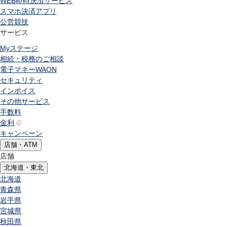
WEB即時決済サービス
スマホ決済アプリ
公営競技
サービス
Myステージ
相続・税務のご相談
電子マネーWAON
セキュリティ
インボイス
その他サービス
手数料
金利
キャンペーン
店舗・ATM
店舗
北海道・東北
北海道
青森県
岩手県
宮城県
秋田県