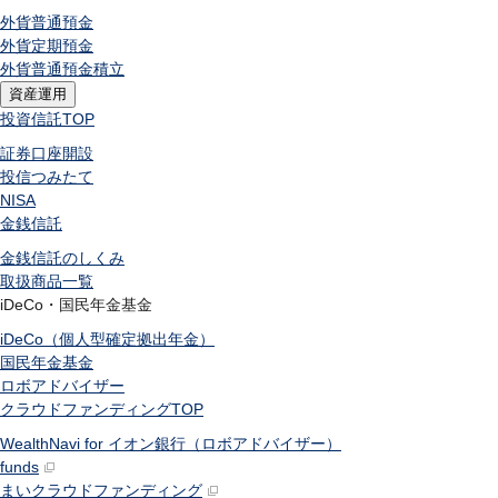
外貨普通預金
外貨定期預金
外貨普通預金積立
資産運用
投資信託
TOP
証券口座開設
投信つみたて
NISA
金銭信託
金銭信託のしくみ
取扱商品一覧
iDeCo・国民年金基金
iDeCo（個人型確定拠出年金）
国民年金基金
ロボアドバイザー
クラウドファンディング
TOP
WealthNavi for イオン銀行（ロボアドバイザー）
funds
まいクラウドファンディング