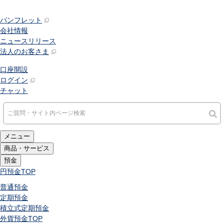
パンフレット
会社情報
ニュースリリース
法人のお客さま
口座開設
ログイン
チャット
メニュー
商品・サービス
預金
円預金
TOP
普通預金
定期預金
積立式定期預金
外貨預金
TOP