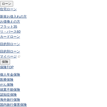
ローン
住宅ローン
新規お借入れの方
お借換えの方
フラット35
リ・バース60
カードローン
目的別ローン
目的別ローン
マイページ
保険
保険
TOP
個人年金保険
医療保険
がん保険
就業不能保険
認知症保険
海外旅行保険
国内旅行傷害保険