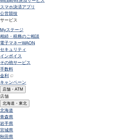
WEB即時決済サービス
スマホ決済アプリ
公営競技
サービス
Myステージ
相続・税務のご相談
電子マネーWAON
セキュリティ
インボイス
その他サービス
手数料
金利
キャンペーン
店舗・ATM
店舗
北海道・東北
北海道
青森県
岩手県
宮城県
秋田県