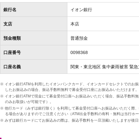
銀行名
イオン銀行
支店
本店
預金種類
普通預金
口座番号
0098368
口座名義
関東・東北地区 集中豪雨被害 緊
※
イオン銀行ATMを利用したイオンバンクカード、イオンカードセレクトでのお
したお振込みの場合、振込手数料無料で募金受付口座にお振込みいただけます。
※
イオン銀行ATMで現金にて募金受付口座へお振込みいただく場合、振込手数料無
のみお取扱いが可能です）。
※
他行カード（みずほ銀行除く）を利用して募金受付口座へお振込みいただく際、
る場合がありますのでご注意ください（ATM出金手数料の有料・無料は当行ホ
※
みずほ銀行カードにてお振込みの際は、振込手数料を一旦頂戴いたしますが後日