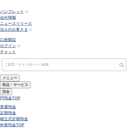
パンフレット
会社情報
ニュースリリース
法人のお客さま
口座開設
ログイン
チャット
メニュー
商品・サービス
預金
円預金
TOP
普通預金
定期預金
積立式定期預金
外貨預金
TOP