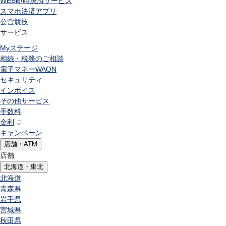
WEB即時決済サービス
スマホ決済アプリ
公営競技
サービス
Myステージ
相続・税務のご相談
電子マネーWAON
セキュリティ
インボイス
その他サービス
手数料
金利
キャンペーン
店舗・ATM
店舗
北海道・東北
北海道
青森県
岩手県
宮城県
秋田県