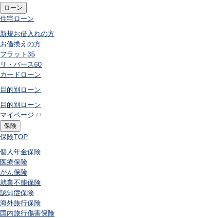
ローン
住宅ローン
新規お借入れの方
お借換えの方
フラット35
リ・バース60
カードローン
目的別ローン
目的別ローン
マイページ
保険
保険
TOP
個人年金保険
医療保険
がん保険
就業不能保険
認知症保険
海外旅行保険
国内旅行傷害保険