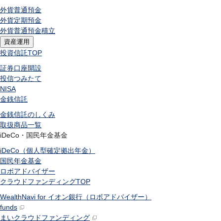
外貨普通預金
外貨定期預金
外貨普通預金積立
資産運用
投資信託
TOP
証券口座開設
投信つみたて
NISA
金銭信託
金銭信託のしくみ
取扱商品一覧
iDeCo・国民年金基金
iDeCo（個人型確定拠出年金）
国民年金基金
ロボアドバイザー
クラウドファンディング
TOP
WealthNavi for イオン銀行（ロボアドバイザー）
funds
まいクラウドファンディング