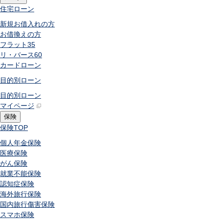
住宅ローン
新規お借入れの方
お借換えの方
フラット35
リ・バース60
カードローン
目的別ローン
目的別ローン
マイページ
保険
保険
TOP
個人年金保険
医療保険
がん保険
就業不能保険
認知症保険
海外旅行保険
国内旅行傷害保険
スマホ保険