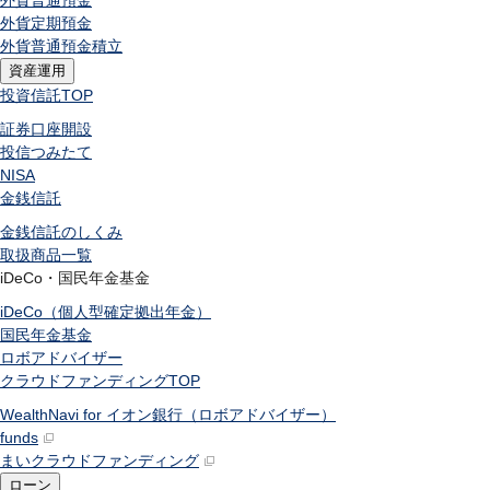
外貨普通預金
外貨定期預金
外貨普通預金積立
資産運用
投資信託
TOP
証券口座開設
投信つみたて
NISA
金銭信託
金銭信託のしくみ
取扱商品一覧
iDeCo・国民年金基金
iDeCo（個人型確定拠出年金）
国民年金基金
ロボアドバイザー
クラウドファンディング
TOP
WealthNavi for イオン銀行（ロボアドバイザー）
funds
まいクラウドファンディング
ローン