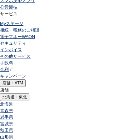
スマホ決済アプリ
公営競技
サービス
Myステージ
相続・税務のご相談
電子マネーWAON
セキュリティ
インボイス
その他サービス
手数料
金利
キャンペーン
店舗・ATM
店舗
北海道・東北
北海道
青森県
岩手県
宮城県
秋田県
山形県