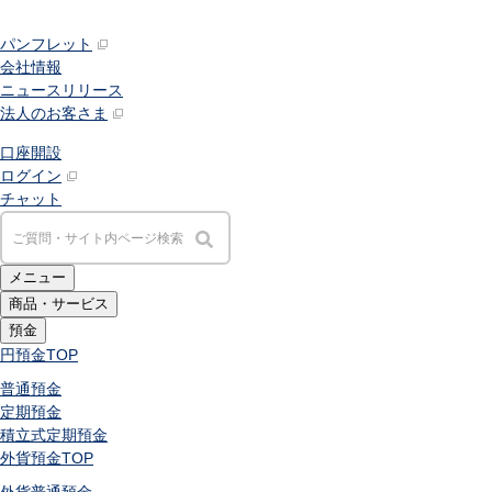
パンフレット
会社情報
ニュースリリース
法人のお客さま
口座開設
ログイン
チャット
メニュー
商品・サービス
預金
円預金
TOP
普通預金
定期預金
積立式定期預金
外貨預金
TOP