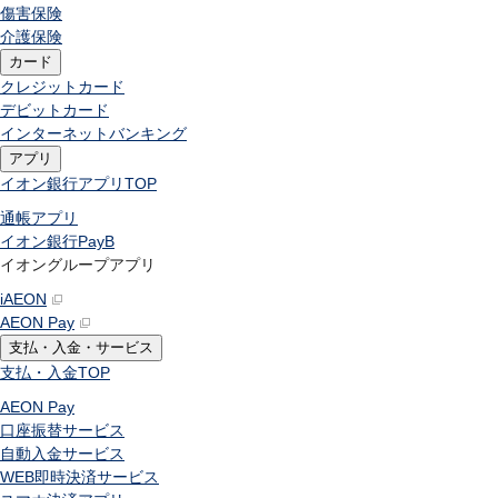
傷害保険
介護保険
カード
クレジットカード
デビットカード
インターネットバンキング
アプリ
イオン銀行アプリ
TOP
通帳アプリ
イオン銀行PayB
イオングループアプリ
iAEON
AEON Pay
支払・入金・サービス
支払・入金
TOP
AEON Pay
口座振替サービス
自動入金サービス
WEB即時決済サービス