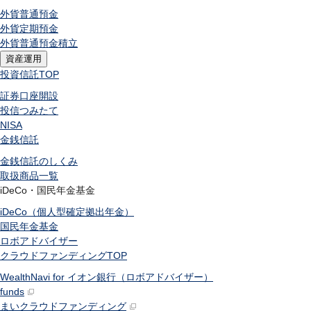
外貨普通預金
外貨定期預金
外貨普通預金積立
資産運用
投資信託
TOP
証券口座開設
投信つみたて
NISA
金銭信託
金銭信託のしくみ
取扱商品一覧
iDeCo・国民年金基金
iDeCo（個人型確定拠出年金）
国民年金基金
ロボアドバイザー
クラウドファンディング
TOP
WealthNavi for イオン銀行（ロボアドバイザー）
funds
まいクラウドファンディング