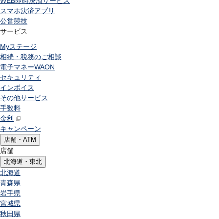
WEB即時決済サービス
スマホ決済アプリ
公営競技
サービス
Myステージ
相続・税務のご相談
電子マネーWAON
セキュリティ
インボイス
その他サービス
手数料
金利
キャンペーン
店舗・ATM
店舗
北海道・東北
北海道
青森県
岩手県
宮城県
秋田県