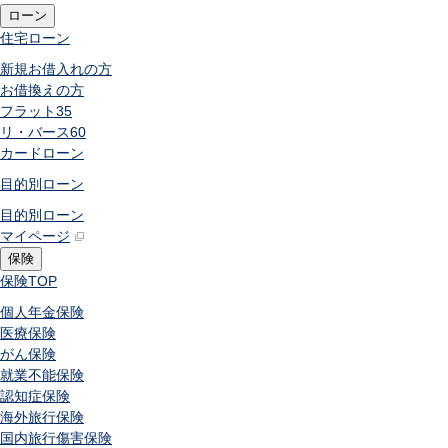
ローン
住宅ローン
新規お借入れの方
お借換えの方
フラット35
リ・バース60
カードローン
目的別ローン
目的別ローン
マイページ
保険
保険
TOP
個人年金保険
医療保険
がん保険
就業不能保険
認知症保険
海外旅行保険
国内旅行傷害保険