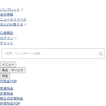
パンフレット
会社情報
ニュースリリース
法人のお客さま
口座開設
ログイン
チャット
メニュー
商品・サービス
預金
円預金
TOP
普通預金
定期預金
積立式定期預金
外貨預金
TOP