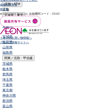
店舗・ATM
金融犯罪対策
規定集
店舗
金融機関コード：0040
© 2007 AEON Bank,Ltd.
北海道・東北
北海道
青森県
岩手県
宮城県
イオンのお買い物情報へ
秋田県
グループ情報サイトへ
山形県
福島県
関東／北陸・甲信越
茨城県
栃木県
群馬県
埼玉県
千葉県
東京都
神奈川県
新潟県
富山県