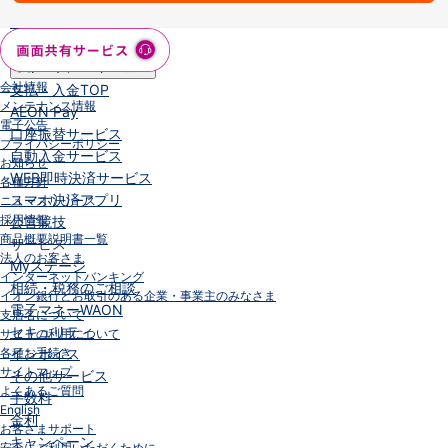
iAEON
AEON Pay
支払・入金・サービス
会社情報
支払・入金
TOP
メンテナンス情報
AEON Pay
電子公告
口座振替サービス
プライバシーポリシー
自動入金サービス
お知らせ
WEB即時決済サービス
各種方針
スマホ決済アプリ
ニュースリリース
採用情報
公営競技
商品概要説明書一覧
サービス
法人のお客さま
Myステージ
インターネットバンキング
相続・税務のご相談
イオン銀行とお取引のある企業・事業主のみなさま
電子マネーWAON
支店名について
セキュリティ
サイトの利用について
インボイス
各種お手続き
サイトマップ
その他サービス
よくあるご質問
手数料
English
金利
お客さまサポート
キャンペーン
安全にご利用いただくために