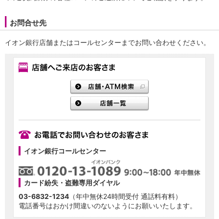
NISA
金銭信託
お問合せ先
金銭信託のしくみ
取扱商品一覧
イオン銀行店舗またはコールセンターまでお問い合わせください。
iDeCo・国民年金基金
iDeCo（個人型確定拠出年金）
国民年金基金
ロボアドバイザークラウドファンディング
TOP
WealthNavi for イオン銀行（ロボアドバイザー）
funds
まいクラウドファンディング
ローン
住宅ローン
新規お借入れの方
イオン銀行コールセンター
お借換えの方
フラット35
リ・バース60
カード紛失・盗難専用ダイヤル
カードローン
03-6832-1234
（年中無休24時間受付 通話料有料）
目的別ローン
電話番号はおかけ間違いのないようにお願いいたします。
目的別ローンマイページ