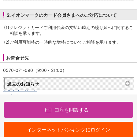
保険
保険
TOP
個人年金保険
2. イオンマークのカード会員さまへのご対応について
医療保険
(1)
クレジットカードご利用代金の支払い時期の繰り延べに関するご
がん保険
相談を承ります。
就業不能保険
認知症保険
(2)
ご利用可能枠の一時的な増枠についてご相談を承ります。
海外旅行保険
国内旅行傷害保険
お問合せ先
スマホ保険
傷害保険
0570-071-090（9:00～21:00）
介護保険
カード
過去のお知らせ
クレジットカード
デビットカード
インターネットバンキング
口座を開設する
アプリ
イオン銀行アプリ
TOP
通帳アプリ
インターネットバンキングにログイン
イオン銀行PayB
イオングループアプリ