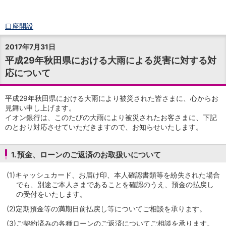
口座開設
ログイン
2017年7月31日
チャット
平成29年秋田県における大雨による災害に対する対
メニュー
応について
商品・サービス
預金
円預金
TOP
平成29年秋田県における大雨により被災された皆さまに、心からお
普通預金
見舞い申し上げます。
イオン銀行は、このたびの大雨により被災されたお客さまに、下記
定期預金
のとおり対応させていただきますので、お知らせいたします。
積立式定期預金
外貨預金
TOP
外貨普通預金
1. 預金、ローンのご返済のお取扱いについて
外貨定期預金
外貨普通預金積立
(1)
キャッシュカード、お届け印、本人確認書類等を紛失された場合
でも、別途ご本人さまであることを確認のうえ、預金の払戻し
資産運用
の受付をいたします。
投資信託
TOP
証券口座開設
(2)
定期預金等の満期日前払戻し等についてご相談を承ります。
投信つみたて
(3)
ご契約済みの各種ローンのご返済についてご相談を承ります。