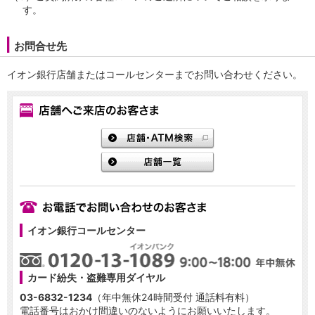
NISA
す。
金銭信託
金銭信託のしくみ
お問合せ先
取扱商品一覧
iDeCo・国民年金基金
イオン銀行店舗またはコールセンターまでお問い合わせください。
iDeCo（個人型確定拠出年金）
国民年金基金
ロボアドバイザークラウドファンディング
TOP
WealthNavi for イオン銀行（ロボアドバイザー）
funds
まいクラウドファンディング
ローン
住宅ローン
新規お借入れの方
お借換えの方
イオン銀行コールセンター
フラット35
リ・バース60
カードローン
カード紛失・盗難専用ダイヤル
目的別ローン
03-6832-1234
（年中無休24時間受付 通話料有料）
目的別ローンマイページ
電話番号はおかけ間違いのないようにお願いいたします。