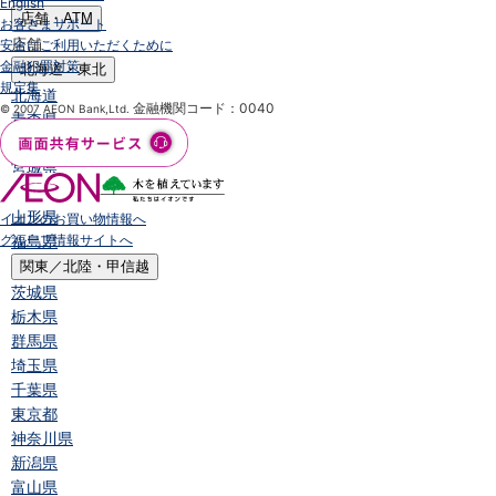
English
店舗・ATM
お客さまサポート
店舗
安全にご利用いただくために
金融犯罪対策
北海道・東北
規定集
北海道
金融機関コード：0040
© 2007 AEON Bank,Ltd.
青森県
岩手県
宮城県
秋田県
山形県
イオンのお買い物情報へ
グループ情報サイトへ
福島県
関東／北陸・甲信越
茨城県
栃木県
群馬県
埼玉県
千葉県
東京都
神奈川県
新潟県
富山県