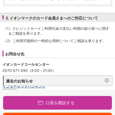
保険
保険
TOP
個人年金保険
2. イオンマークのカード会員さまへのご対応について
医療保険
がん保険
（1）
クレジットカードご利用代金の支払い時期の繰り延べに関す
就業不能保険
るご相談を承ります。
認知症保険
海外旅行保険
（2）
ご利用可能枠の一時的な増枠についてご相談を承ります。
国内旅行傷害保険
スマホ保険
お問合せ先
傷害保険
介護保険
イオンカードコールセンター
カード
0570-071-090（9:00～21:00）
クレジットカード
デビットカード
過去のお知らせ
インターネットバンキング
アプリ
イオン銀行アプリ
TOP
口座を開設する
通帳アプリ
イオン銀行PayB
イオングループアプリ