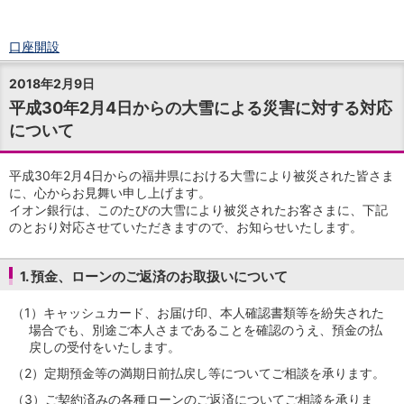
口座開設
ログイン
2018年2月9日
チャット
平成30年2月4日からの大雪による災害に対する対応
メニュー
について
商品・サービス
預金
円預金
TOP
平成30年2月4日からの福井県における大雪により被災された皆さま
普通預金
に、心からお見舞い申し上げます。
イオン銀行は、このたびの大雪により被災されたお客さまに、下記
定期預金
のとおり対応させていただきますので、お知らせいたします。
積立式定期預金
外貨預金
TOP
外貨普通預金
1. 預金、ローンのご返済のお取扱いについて
外貨定期預金
外貨普通預金積立
（1）
キャッシュカード、お届け印、本人確認書類等を紛失された
場合でも、別途ご本人さまであることを確認のうえ、預金の払
資産運用
戻しの受付をいたします。
投資信託
TOP
証券口座開設
（2）
定期預金等の満期日前払戻し等についてご相談を承ります。
投信つみたて
（3）
ご契約済みの各種ローンのご返済についてご相談を承りま