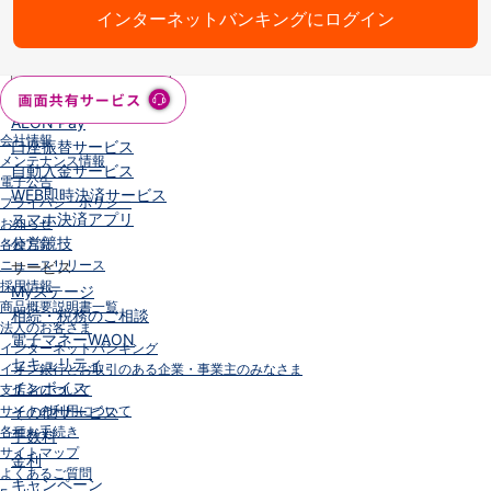
インターネットバンキングにログイン
iAEON
AEON Pay
支払・入金・サービス
支払・入金
TOP
AEON Pay
会社情報
口座振替サービス
メンテナンス情報
自動入金サービス
電子公告
WEB即時決済サービス
プライバシーポリシー
スマホ決済アプリ
お知らせ
公営競技
各種方針
ニュースリリース
サービス
採用情報
Myステージ
商品概要説明書一覧
相続・税務のご相談
法人のお客さま
電子マネーWAON
インターネットバンキング
セキュリティ
イオン銀行とお取引のある企業・事業主のみなさま
インボイス
支店名について
サイトの利用について
その他サービス
各種お手続き
手数料
サイトマップ
金利
よくあるご質問
キャンペーン