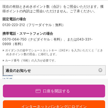
店舗・ATM
現在の有効ときめきポイント数（合計）をご照会いただけます。獲
店舗
得ポイントの内訳はご照会いただけません。ご了承ください。
北海道・東北
固定電話の場合
北海道
0120-223-212（フリーダイヤル：無料）
青森県
岩手県
携帯電話・スマートフォンの場合
宮城県
0570-064-750（ナビダイヤル：有料）、または043-331-
秋田県
0999（有料）
山形県
※
ガイダンスの途中でショートカットキー（242＃）を入力いただくと「とき
福島県
めきポイント数の照会」に移行します。
関東／北陸・甲信越
※
カード番号（16桁）の入力が必要です。
茨城県
栃木県
過去のお知らせ
群馬県
埼玉県
千葉県
東京都
口座を開設する
神奈川県
新潟県
富山県
インターネットバンキングにログイン