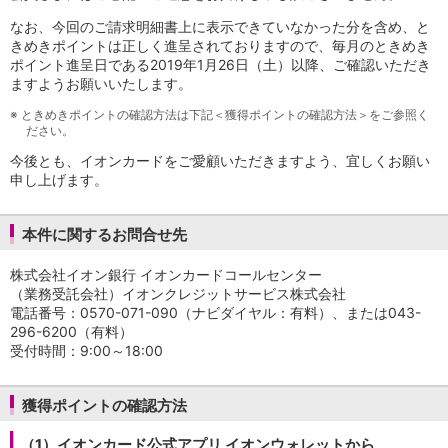
保険
保険
TOP
なお、今回のご請求明細書上に表示できていなかった分を含め、と
きめきポイントは正しく進呈されておりますので、毎月のときめき
個人年金保険
ポイント進呈日である2019年1月26日（土）以降、ご確認いただき
医療保険
ますようお願いいたします。
がん保険
就業不能保険
※
ときめきポイントの確認方法は下記＜獲得ポイントの確認方法＞をご参照く
ださい。
認知症保険
海外旅行保険
今後とも、イオンカードをご愛顧いただきますよう、宜しくお願い
国内旅行傷害保険
申し上げます。
スマホ保険
傷害保険
本件に関するお問合せ先
介護保険
カード
株式会社イオン銀行 イオンカードコールセンター
クレジットカード
（業務受託会社）イオンクレジットサービス株式会社
電話番号：0570-071-090（ナビダイヤル：有料）、または043-
デビットカード
296-6200（有料）
インターネットバンキング
受付時間：9:00～18:00
アプリ
イオン銀行アプリ
TOP
通帳アプリ
獲得ポイントの確認方法
イオン銀行PayB
（1）イオンカード公式アプリ イオンウォレットから
イオングループアプリ