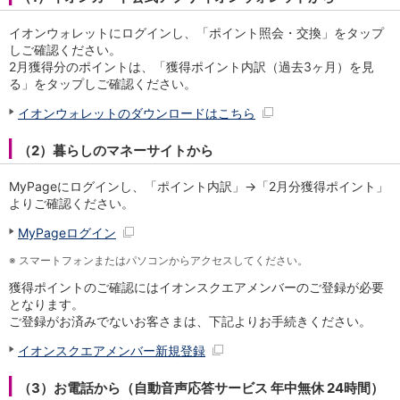
iAEON
イオンウォレットにログインし、「ポイント照会・交換」をタップ
AEON Pay
しご確認ください。
支払・入金・サービス
2月獲得分のポイントは、「獲得ポイント内訳（過去3ヶ月）を見
支払・入金
TOP
る」をタップしご確認ください。
AEON Pay
イオンウォレットのダウンロードはこちら
口座振替サービス
自動入金サービス
（2）暮らしのマネーサイトから
WEB即時決済サービス
スマホ決済アプリ
MyPageにログインし、「ポイント内訳」→「2月分獲得ポイント」
公営競技
よりご確認ください。
サービス
MyPageログイン
Myステージ
相続・税務のご相談
※
スマートフォンまたはパソコンからアクセスしてください。
電子マネーWAON
獲得ポイントのご確認にはイオンスクエアメンバーのご登録が必要
セキュリティ
となります。
インボイス
ご登録がお済みでないお客さまは、下記よりお手続きください。
その他サービス
イオンスクエアメンバー新規登録
手数料
金利
（3）お電話から（自動音声応答サービス 年中無休 24時間）
キャンペーン