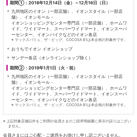
NISA
期間①：2018年12月14日（金）～12月16日（日）
金銭信託
九州地区のイオン（一部店舗）、イオンスタイル（一部店
金銭信託のしくみ
舗）、イオンモール・
取扱商品一覧
イオンショッピングセンター専門店（一部店舗）、ホームワ
イド、ワイドマート、スーパーワイドマート、イオンスーパ
iDeCo・国民年金基金
ーセンター、イオンバイクなどのイオン各店
iDeCo（個人型確定拠出年金）
※
マックスバリュ、ザ・ビッグ、COCOSA B1は本企画の対象外です。
国民年金基金
おうちでイオン イオンショップ
ロボアドバイザークラウドファンディング
TOP
WealthNavi for イオン銀行（ロボアドバイザー）
サンデー各店（オンラインショップ除く）
funds
期間②：2019年1月1日（火・祝）
まいクラウドファンディング
九州地区のイオン（一部店舗）、イオンスタイル（一部店
ローン
舗）、イオンモール・
住宅ローン
イオンショッピングセンター専門店（一部店舗）、ホームワ
新規お借入れの方
イド、ワイドマート、スーパーワイドマート、イオンスーパ
お借換えの方
ーセンター、イオンバイクなどのイオン各店
フラット35
※
マックスバリュ、ザ・ビッグ、COCOSA B1は本企画の対象外です。
リ・バース60
カードローン
※
上記対象店舗以外をご利用の会員さまのご請求明細書に表示の誤りはござい
目的別ローン
ません。
目的別ローンマイページ
会員さまにはご心配・ご迷惑をお掛けし申し訳ございません。