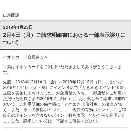
口座開設
ログイン
2019年1月23日
チャット
2月4日（月）ご請求明細書における一部表示誤りに
メニュー
ついて
商品・サービス
預金
円預金
TOP
イオンカード会員さまへ
普通預金
平素はイオンカードをご利用いただきましてありがとうございま
定期預金
す。
積立式定期預金
外貨預金
TOP
先般、2018年12月14日（金）～2018年12月16日（日）、および
2019年1月1日（火・祝）にイオン各店で「ときめきポイント10倍」
外貨普通預金
企画を実施しておりました。対象店舗のうち、一部店舗をご利用い
外貨定期預金
ただいた会員さまの2019年2月4日（月）お引落し分ご請求明細書に
外貨普通預金積立
おいて、ご利用明細の備考欄に「ときめき10倍対象」の文言が無
資産運用
く、また「今回の獲得ポイント」、「現在の有効ポイント」にも10
投資信託
TOP
倍分のポイントを含まないポイント数を表示していた事が判明いた
証券口座開設
しました。詳細については、下記をご確認ください。
投信つみたて