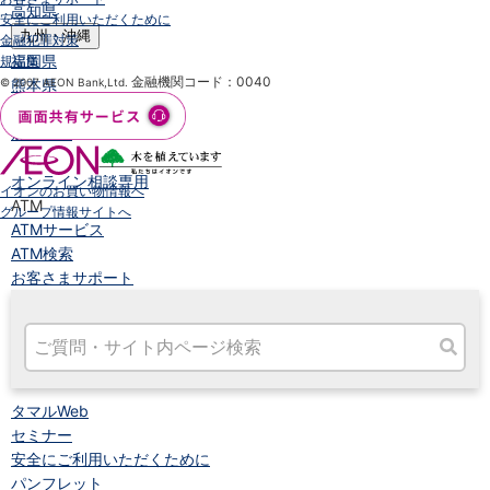
高知県
安全にご利用いただくために
九州・沖縄
金融犯罪対策
福岡県
規定集
金融機関コード：0040
© 2007 AEON Bank,Ltd.
熊本県
宮崎県
鹿児島県
沖縄県
オンライン相談専用
イオンのお買い物情報へ
ATM
グループ情報サイトへ
ATMサービス
ATM検索
お客さまサポート
タマルWeb
セミナー
安全にご利用いただくために
パンフレット