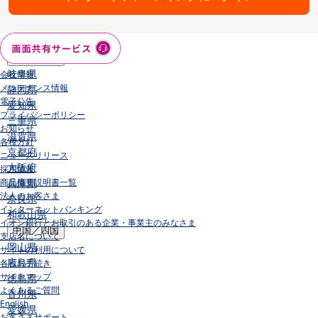
石川県
山梨県
長野県
東海／近畿
岐阜県
会社情報
メンテナンス情報
静岡県
電子公告
愛知県
プライバシーポリシー
三重県
お知らせ
滋賀県
各種方針
京都府
ニュースリリース
大阪府
採用情報
商品概要説明書一覧
兵庫県
法人のお客さま
奈良県
インターネットバンキング
和歌山県
イオン銀行とお取引のある企業・事業主のみなさま
中国／四国
支店名について
岡山県
サイトの利用について
広島県
各種お手続き
サイトマップ
徳島県
よくあるご質問
香川県
English
愛媛県
お客さまサポート