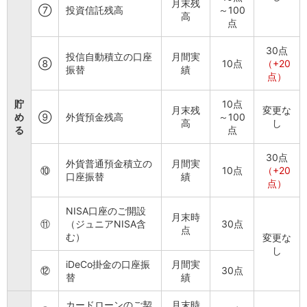
月末残
石川県
⑦
投資信託残高
～100
高
点
山梨県
長野県
30点
東海／近畿
投信自動積立の口座
月間実
⑧
10点
（+20
振替
績
岐阜県
点）
静岡県
愛知県
貯
10点
月末残
変更な
三重県
め
⑨
外貨預金残高
～100
高
し
る
点
滋賀県
京都府
30点
大阪府
外貨普通預金積立の
月間実
⑩
10点
（+20
兵庫県
口座振替
績
点）
奈良県
和歌山県
NISA口座のご開設
月末時
中国／四国
⑪
（ジュニアNISA含
30点
点
む）
変更な
岡山県
し
広島県
iDeCo掛金の口座振
月間実
徳島県
⑫
30点
替
績
香川県
愛媛県
カードローンのご契
月末時