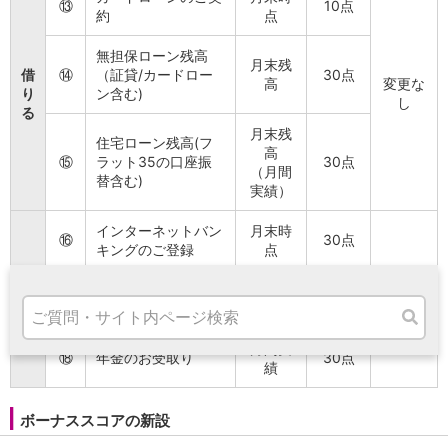
⑬
10点
高知県
約
点
九州・沖縄
福岡県
無担保ローン残高
月末残
借
⑭
（証貸/カードロー
30点
熊本県
高
変更な
り
ン含む)
宮崎県
し
る
鹿児島県
月末残
住宅ローン残高(フ
沖縄県
高
⑮
ラット35の口座振
30点
オンライン相談専用
（月間
替含む)
ATM
実績）
ATMサービス
インターネットバン
月末時
ATM検索
⑯
30点
キングのご登録
点
お客さまサポート
そ
月間実
変更な
の
⑰
給与のお受取り
30点
績
し
他
月間実
⑱
年金のお受取り
30点
績
タマルWeb
セミナー
安全にご利用いただくために
ボーナススコアの新設
パンフレット