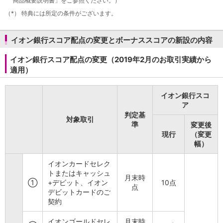
商品概要説明書」をご参照ください。）
iAEON
（*）
特典には所定の条件がございます。
AEON Pay
支払・入金・サービス
イオン銀行スコア配点の変更とボーナススコアの新設の内容
支払・入金
TOP
AEON Pay
イオン銀行スコア配点の変更（2019年2月のお取引実績から
口座振替サービス
適用）
自動入金サービス
WEB即時決済サービス
イオン銀行スコ
スマホ決済アプリ
ア
公営競技
判定基
対象取引
サービス
準
変更後
Myステージ
現行
（変更
相続・税務のご相談
幅）
電子マネーWAON
イオンカードセレク
セキュリティ
トまたはキャッシュ
インボイス
月末時
①
+デビット、イオン
10点
その他サービス
点
デビットカードのご
手数料
契約
金利
キャンペーン
イオンゴールドセレ
月末時