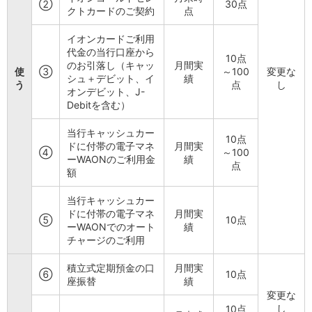
②
30点
クトカードのご契約
点
店舗・ATM
店舗
イオンカードご利用
北海道・東北
代金の当行口座から
10点
北海道
のお引落し（キャッ
月間実
使
③
～100
変更な
青森県
シュ＋デビット、イ
績
う
点
し
岩手県
オンデビット、J-
Debitを含む）
宮城県
秋田県
当行キャッシュカー
山形県
10点
ドに付帯の電子マネ
月間実
福島県
④
～100
ーWAONのご利用金
績
点
関東／北陸・甲信越
額
茨城県
栃木県
当行キャッシュカー
ドに付帯の電子マネ
月間実
群馬県
⑤
10点
ーWAONでのオート
績
埼玉県
チャージのご利用
千葉県
東京都
積立式定期預金の口
月間実
⑥
10点
神奈川県
座振替
績
新潟県
変更な
富山県
し
10点