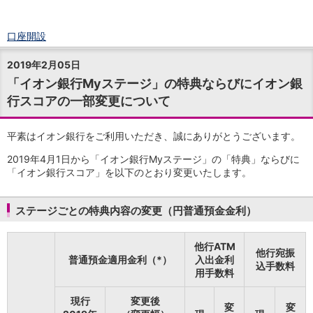
口座開設
ログイン
2019年2月05日
チャット
「イオン銀行Myステージ」の特典ならびにイオン銀
メニュー
行スコアの一部変更について
商品・サービス
預金
円預金
TOP
平素はイオン銀行をご利用いただき、誠にありがとうございます。
普通預金
2019年4月1日から「イオン銀行Myステージ」の「特典」ならびに
定期預金
「イオン銀行スコア」を以下のとおり変更いたします。
積立式定期預金
外貨預金
TOP
外貨普通預金
ステージごとの特典内容の変更（円普通預金金利）
外貨定期預金
外貨普通預金積立
他行ATM
他行宛振
資産運用
普通預金適用金利（*）
入出金利
込手数料
投資信託
TOP
用手数料
証券口座開設
現行
変更後
投信つみたて
変
変