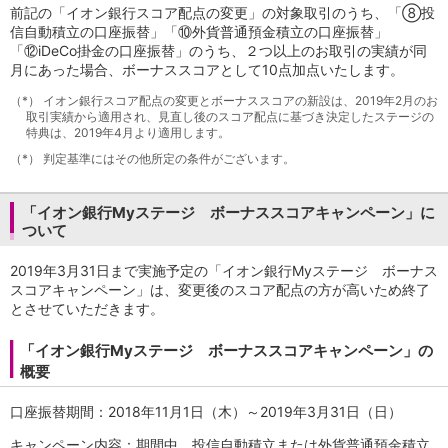
前記の「イオン銀行スコア配点の変更」の対象取引のうち、「⑧投
会社情報
信自動積立の口座振替」「⑩外貨普通預金積立の口座振替」
ニュースリリース
「⑫iDeCo掛金の口座振替」のうち、２つ以上のお取引の実績が同
法人のお客さま
月にあった場合、ボーナススコアとして10点加点いたします。
（*）
イオン銀行スコア配点の変更とボーナススコアの新設は、2019年2月のお
取引実績から適用され、見直し後のスコア配点に基づき決定したステージの
特典は、2019年4月より適用します。
（*）
判定基準にはその他所定の条件がございます。
「イオン銀行Myステージ ボーナススコアキャンペーン」に
ついて
2019年3月31日まで実施予定の「イオン銀行Myステージ ボーナス
スコアキャンペーン」は、変更後のスコア配点の方が高いため終了
とさせていただきます。
「イオン銀行Myステージ ボーナススコアキャンペーン」の
概要
口座振替期間：2018年11月1日（木）～2019年3月31日（日）
キャンペーン内容：期間中、投信自動積立または外貨普通預金積立