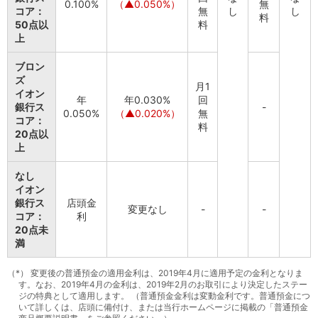
保険
0.100%
（▲0.050%）
無
コア：
無
し
し
料
保険
TOP
50点以
料
個人年金保険
上
医療保険
がん保険
ブロン
ズ
就業不能保険
月1
イオン
認知症保険
年
年0.030%
回
銀行ス
-
海外旅行保険
0.050%
（▲0.020%）
無
コア：
料
国内旅行傷害保険
20点以
スマホ保険
上
傷害保険
介護保険
なし
イオン
カード
銀行ス
店頭金
クレジットカード
変更なし
-
-
コア：
利
デビットカード
20点未
インターネットバンキング
満
アプリ
イオン銀行アプリ
TOP
（*）
変更後の普通預金の適用金利は、2019年4月に適用予定の金利となりま
す。なお、2019年4月の金利は、2019年2月のお取引により決定したステー
通帳アプリ
ジの特典として適用します。 （普通預金金利は変動金利です。普通預金につ
イオン銀行PayB
いて詳しくは、店頭に備付け、または当行ホームページに掲載の「普通預金
イオングループアプリ