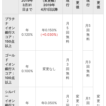
2019年
（変更幅）
現
現
NISA
更
更
3月31
2019年
行
行
金銭信託
後
後
日まで
4月1日以降
金銭信託のしくみ
取扱商品一覧
プラチ
iDeCo・国民年金基金
ナ
月
月5
iDeCo（個人型確定拠出年金）
イオン
5
年
年0.150%
回
銀行ス
回
国民年金基金
0.120%
（+0.030%）
無
コア：
無
ロボアドバイザークラウドファンディング
TOP
料
150点
料
WealthNavi for イオン銀行（ロボアドバイザー）
以上
funds
まいクラウドファンディング
ゴール
ローン
ド
月
月3
イオン
3
住宅ローン
年
回
銀行ス
変更なし
回
新規お借入れの方
0.100%
無
コア：
無
お借換えの方
料
100点
料
フラット35
以上
リ・バース60
カードローン
シルバ
目的別ローン
ー
月
変
変
月1
イオン
2
更
更
目的別ローンマイページ
年
年0.050%
回
銀行ス
回
な
な