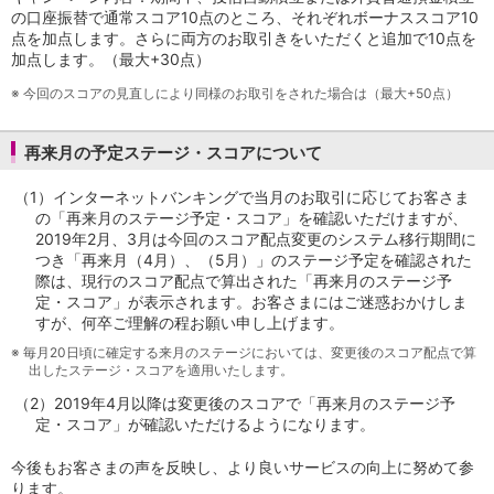
の口座振替で通常スコア10点のところ、それぞれボーナススコア10
点を加点します。さらに両方のお取引きをいただくと追加で10点を
加点します。（最大+30点）
※
今回のスコアの見直しにより同様のお取引をされた場合は（最大+50点）
再来月の予定ステージ・スコアについて
（1）
インターネットバンキングで当月のお取引に応じてお客さま
の「再来月のステージ予定・スコア」を確認いただけますが、
2019年2月、3月は今回のスコア配点変更のシステム移行期間に
つき「再来月（4月）、（5月）」のステージ予定を確認された
際は、現行のスコア配点で算出された「再来月のステージ予
定・スコア」が表示されます。お客さまにはご迷惑おかけしま
すが、何卒ご理解の程お願い申し上げます。
※
毎月20日頃に確定する来月のステージにおいては、変更後のスコア配点で算
出したステージ・スコアを適用いたします。
（2）
2019年4月以降は変更後のスコアで「再来月のステージ予
定・スコア」が確認いただけるようになります。
今後もお客さまの声を反映し、より良いサービスの向上に努めて参
ります。