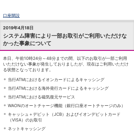
口座開設
ログイン
2019年4月18日
チャット
システム障害により一部お取引がご利用いただけな
メニュー
かった事象について
商品・サービス
預金
円預金
TOP
本日、午前10時24分～48分までの間、以下のお取引が一部ご利用
普通預金
いただけない事象が発生しておりましたが、現在はご利用いただけ
る状態となっております。
定期預金
積立式定期預金
当行ATMにおけるイオンカードによるキャッシング
外貨預金
TOP
当行ATMにおける海外発行カードによるキャッシング
外貨普通預金
外貨定期預金
当行ATMにおける磁気復元サービス
外貨普通預金積立
WAONのオートチャージ機能（銀行口座オートチャージのみ）
資産運用
キャッシュ＋デビット（JCB）およびイオンデビットカード
投資信託
TOP
（VISA）のお取引
証券口座開設
ネットキャッシング
投信つみたて