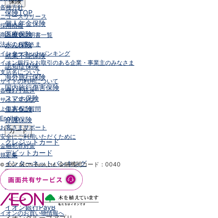
保険
各種方針
保険
TOP
ニュースリリース
個人年金保険
採用情報
医療保険
商品概要説明書一覧
法人のお客さま
がん保険
インターネットバンキング
就業不能保険
イオン銀行とお取引のある企業・事業主のみなさま
認知症保険
支店名について
海外旅行保険
サイトの利用について
国内旅行傷害保険
各種お手続き
スマホ保険
サイトマップ
傷害保険
よくあるご質問
English
介護保険
お客さまサポート
カード
安全にご利用いただくために
クレジットカード
金融犯罪対策
デビットカード
規定集
インターネットバンキング
金融機関コード：0040
© 2007 AEON Bank,Ltd.
アプリ
イオン銀行アプリ
TOP
通帳アプリ
イオン銀行PayB
イオンのお買い物情報へ
イオングループアプリ