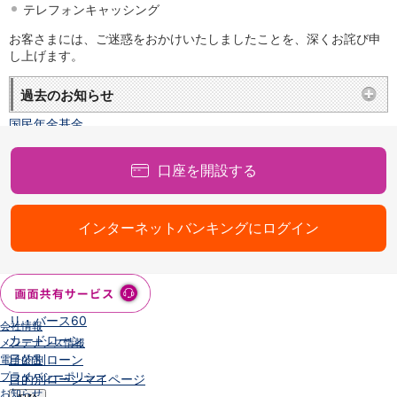
NISA
テレフォンキャッシング
金銭信託
お客さまには、ご迷惑をおかけいたしましたことを、深くお詫び申
金銭信託のしくみ
し上げます。
取扱商品一覧
iDeCo・国民年金基金
過去のお知らせ
iDeCo（個人型確定拠出年金）
国民年金基金
ロボアドバイザークラウドファンディング
TOP
WealthNavi for イオン銀行（ロボアドバイザー）
口座を開設する
funds
まいクラウドファンディング
ローン
インターネットバンキングにログイン
住宅ローン
新規お借入れの方
お借換えの方
フラット35
リ・バース60
会社情報
カードローン
メンテナンス情報
目的別ローン
電子公告
プライバシーポリシー
目的別ローンマイページ
お知らせ