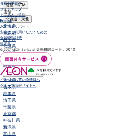
各種お手続き
店舗・ATM
サイトマップ
店舗
よくあるご質問
北海道・東北
English
北海道
お客さまサポート
安全にご利用いただくために
青森県
金融犯罪対策
岩手県
規定集
宮城県
金融機関コード：0040
© 2007 AEON Bank,Ltd.
秋田県
山形県
福島県
関東／北陸・甲信越
イオンのお買い物情報へ
茨城県
グループ情報サイトへ
栃木県
群馬県
埼玉県
千葉県
東京都
神奈川県
新潟県
富山県