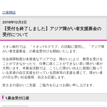
口座開設
ログイン
2019年12月2日
チャット
【受付を終了しました】アジア障がい者支援募金の
メニュー
受付について
商品・サービス
預金
円預金
TOP
イオン銀行では、「イオン1％クラブ」の活動に賛同し、「アジア障
普通預金
がい者支援募金」の募金受付けを開始いたします。
定期預金
社会保障制度が未発達なアジアでは、障がいにより、教育を受ける
積立式定期預金
ことができなかったり、仕事に就くことができない若い障がい者が
外貨預金
TOP
大勢います。本募金活動では、こうした障がいゆえに貧困に陥って
外貨普通預金
いる若者の自立支援を行っている団体等の支援を通じて、障がい者
外貨定期預金
の1日も早い社会復帰、自立を応援します。
外貨普通預金積立
皆さまの温かいご支援、ご協力を心よりお願い申し上げます。
資産運用
投資信託
TOP
1.募金受付口座
証券口座開設
投信つみたて