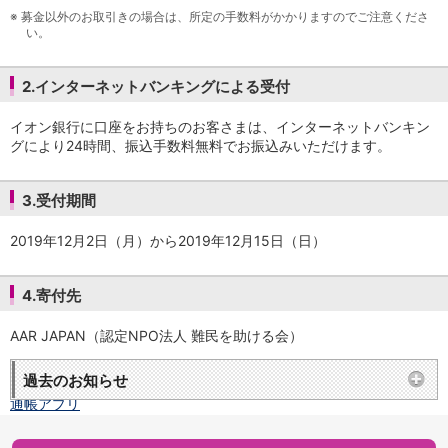
保険
※
募金以外のお取引きの場合は、所定の手数料がかかりますのでご注意くださ
保険
TOP
い。
個人年金保険
医療保険
2.インターネットバンキングによる受付
がん保険
就業不能保険
イオン銀行に口座をお持ちのお客さまは、インターネットバンキン
認知症保険
グにより24時間、振込手数料無料でお振込みいただけます。
海外旅行保険
国内旅行傷害保険
3.受付期間
スマホ保険
傷害保険
2019年12月2日（月）から2019年12月15日（日）
介護保険
カード
クレジットカード
4.寄付先
デビットカード
インターネットバンキング
AAR JAPAN（認定NPO法人 難民を助ける会）
アプリ
過去のお知らせ
イオン銀行アプリ
TOP
通帳アプリ
イオン銀行PayB
イオングループアプリ