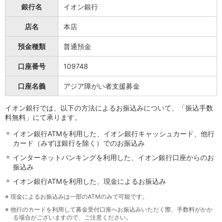
NISA
銀行名
イオン銀行
金銭信託
金銭信託のしくみ
店名
本店
取扱商品一覧
預金種類
普通預金
iDeCo・国民年金基金
iDeCo（個人型確定拠出年金）
口座番号
109748
国民年金基金
ロボアドバイザークラウドファンディング
TOP
口座名義
アジア障がい者支援募金
WealthNavi for イオン銀行（ロボアドバイザー）
funds
イオン銀行では、以下の方法によるお振込みについて、「振込手数
まいクラウドファンディング
料無料」にて承ります。
ローン
イオン銀行ATMを利用した、イオン銀行キャッシュカード、他行
住宅ローン
カード（みずほ銀行を除く）でのお振込み
新規お借入れの方
お借換えの方
インターネットバンキングを利用した、イオン銀行口座からのお
振込み
フラット35
リ・バース60
イオン銀行ATMを利用した、現金によるお振込み
カードローン
※
現金によるお振込みは一部のATMのみで可能です。
目的別ローン
※
他行のカードを利用して募金受付口座へお振込みいただく際、手数料がかか
目的別ローンマイページ
る場合がございますので、ご注意ください。