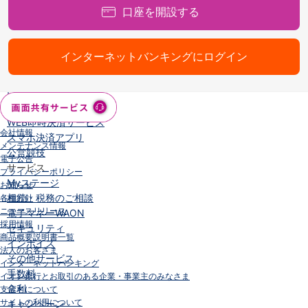
口座を開設する
iAEON
AEON Pay
支払・入金・サービス
インターネットバンキングにログイン
支払・入金
TOP
AEON Pay
口座振替サービス
自動入金サービス
WEB即時決済サービス
会社情報
スマホ決済アプリ
メンテナンス情報
公営競技
電子公告
サービス
プライバシーポリシー
Myステージ
お知らせ
相続・税務のご相談
各種方針
ニュースリリース
電子マネーWAON
採用情報
セキュリティ
商品概要説明書一覧
インボイス
法人のお客さま
その他サービス
インターネットバンキング
手数料
イオン銀行とお取引のある企業・事業主のみなさま
金利
支店名について
サイトの利用について
キャンペーン