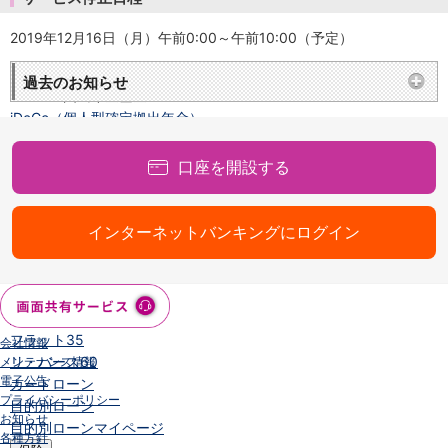
NISA
金銭信託
2019年12月16日（月）午前0:00～午前10:00（予定）
金銭信託のしくみ
取扱商品一覧
過去のお知らせ
iDeCo・国民年金基金
iDeCo（個人型確定拠出年金）
国民年金基金
ロボアドバイザークラウドファンディング
TOP
口座を開設する
WealthNavi for イオン銀行（ロボアドバイザー）
funds
まいクラウドファンディング
インターネットバンキングにログイン
ローン
住宅ローン
新規お借入れの方
お借換えの方
フラット35
会社情報
リ・バース60
メンテナンス情報
電子公告
カードローン
プライバシーポリシー
目的別ローン
お知らせ
目的別ローンマイページ
各種方針