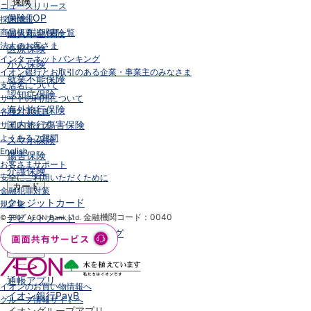
保険
ニュースリリース
保険
TOP
採用情報
商品概要説明書一覧
個人年金保険
法人のお客さま
医療保険
インターネットバンキング
がん保険
イオン銀行とお取引のある企業・事業主のみなさま
就業不能保険
支店名について
認知症保険
サイトの利用について
海外旅行保険
各種お手続き
国内旅行傷害保険
サイトマップ
よくあるご質問
スマホ保険
English
傷害保険
お客さまサポート
介護保険
安全にご利用いただくために
カード
金融犯罪対策
クレジットカード
規定集
デビットカード
金融機関コード：0040
© 2007 AEON Bank,Ltd.
インターネットバンキング
アプリ
イオン銀行アプリ
TOP
通帳アプリ
イオンのお買い物情報へ
イオン銀行PayB
グループ情報サイトへ
イオングループアプリ