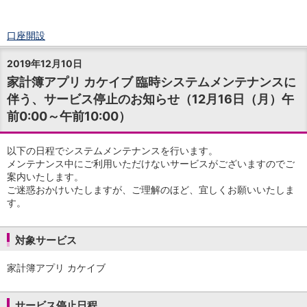
口座開設
ログイン
2019年12月10日
チャット
家計簿アプリ カケイブ 臨時システムメンテナンスに
メニュー
伴う、サービス停止のお知らせ（12月16日（月）午
商品・サービス
前0:00～午前10:00）
預金
円預金
TOP
普通預金
以下の日程でシステムメンテナンスを行います。
定期預金
メンテナンス中にご利用いただけないサービスがございますのでご
積立式定期預金
案内いたします。
ご迷惑おかけいたしますが、ご理解のほど、宜しくお願いいたしま
外貨預金
TOP
す。
外貨普通預金
外貨定期預金
外貨普通預金積立
対象サービス
資産運用
投資信託
TOP
家計簿アプリ カケイブ
証券口座開設
投信つみたて
サービス停止日程