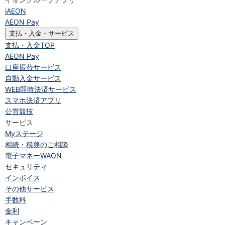
iAEON
AEON Pay
支払・入金・サービス
支払・入金
TOP
AEON Pay
口座振替サービス
自動入金サービス
WEB即時決済サービス
スマホ決済アプリ
公営競技
サービス
Myステージ
相続・税務のご相談
電子マネーWAON
セキュリティ
インボイス
その他サービス
手数料
金利
キャンペーン