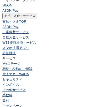
iAEON
AEON Pay
支払・入金・サービス
支払・入金
TOP
AEON Pay
口座振替サービス
自動入金サービス
WEB即時決済サービス
スマホ決済アプリ
公営競技
サービス
Myステージ
相続・税務のご相談
電子マネーWAON
セキュリティ
インボイス
その他サービス
手数料
金利
キャンペーン