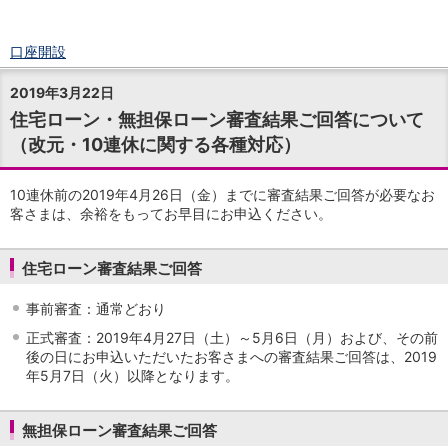
口座開設
ログイン
2019年3月22日
チャット
住宅ローン・無担保ローン審査結果ご回答について
メニュー
（改元・10連休に関する各種対応）
商品・サービス
預金
円預金
TOP
10連休前の2019年4月26日（金）までに審査結果ご回答が必要なお
普通預金
客さまは、余裕をもってお早目にお申込ください。
定期預金
積立式定期預金
住宅ローン審査結果ご回答
外貨預金
TOP
外貨普通預金
事前審査：通常どおり
外貨定期預金
正式審査：2019年4月27日（土）～5月6日（月）および、その前
外貨普通預金積立
後の日にお申込いただいたお客さまへの審査結果ご回答は、2019
資産運用
年5月7日（火）以降となります。
投資信託
TOP
証券口座開設
無担保ローン審査結果ご回答
投信つみたて