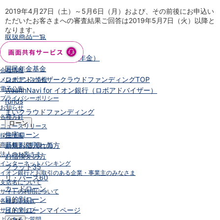
NISA
2019年4月27日（土）～5月6日（月）および、その前後にお申込い
金銭信託
ただいたお客さまへの審査結果ご回答は2019年5月7日（火）以降と
金銭信託のしくみ
なります。
取扱商品一覧
iDeCo・国民年金基金
iDeCo（個人型確定拠出年金）
国民年金基金
会社情報
ロボアドバイザークラウドファンディング
TOP
メンテナンス情報
電子公告
WealthNavi for イオン銀行（ロボアドバイザー）
プライバシーポリシー
funds
お知らせ
まいクラウドファンディング
各種方針
ローン
ニュースリリース
住宅ローン
採用情報
商品概要説明書一覧
新規お借入れの方
法人のお客さま
お借換えの方
インターネットバンキング
フラット35
イオン銀行とお取引のある企業・事業主のみなさま
リ・バース60
支店名について
カードローン
サイトの利用について
目的別ローン
各種お手続き
目的別ローンマイページ
サイトマップ
よくあるご質問