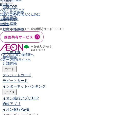
保険
English
保険
TOP
お客さまサポート
個人年金保険
安全にご利用いただくために
医療保険
金融犯罪対策
がん保険
規定集
就業不能保険
金融機関コード：0040
© 2007 AEON Bank,Ltd.
認知症保険
海外旅行保険
国内旅行傷害保険
スマホ保険
イオンのお買い物情報へ
傷害保険
グループ情報サイトへ
介護保険
カード
クレジットカード
デビットカード
インターネットバンキング
アプリ
イオン銀行アプリ
TOP
通帳アプリ
イオン銀行PayB
イオングループアプリ