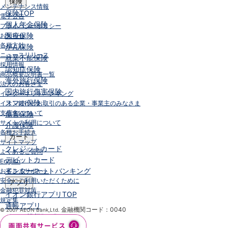
保険
メンテナンス情報
保険
TOP
電子公告
個人年金保険
プライバシーポリシー
医療保険
お知らせ
各種方針
がん保険
ニュースリリース
就業不能保険
採用情報
認知症保険
商品概要説明書一覧
海外旅行保険
法人のお客さま
国内旅行傷害保険
インターネットバンキング
スマホ保険
イオン銀行とお取引のある企業・事業主のみなさま
支店名について
傷害保険
サイトの利用について
介護保険
各種お手続き
カード
サイトマップ
クレジットカード
よくあるご質問
デビットカード
English
インターネットバンキング
お客さまサポート
安全にご利用いただくために
アプリ
金融犯罪対策
イオン銀行アプリ
TOP
規定集
通帳アプリ
金融機関コード：0040
© 2007 AEON Bank,Ltd.
イオン銀行PayB
イオングループアプリ