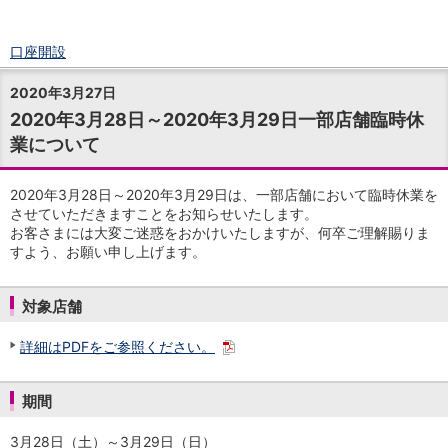
口座開設
ログイン
2020年3月27日
チャット
2020年3月28日～2020年3月29日一部店舗臨時休
メニュー
業について
商品・サービス
預金
円預金
TOP
2020年3月28日～2020年3月29日は、一部店舗において臨時休業を
普通預金
させていただきますことをお知らせいたします。
お客さまには大変ご迷惑をおかけいたしますが、何卒ご理解賜りま
定期預金
すよう、お願い申し上げます。
積立式定期預金
外貨預金
TOP
外貨普通預金
対象店舗
外貨定期預金
外貨普通預金積立
詳細はPDFをご参照ください。
資産運用
投資信託
TOP
期間
証券口座開設
投信つみたて
3月28日（土）～3月29日（日）