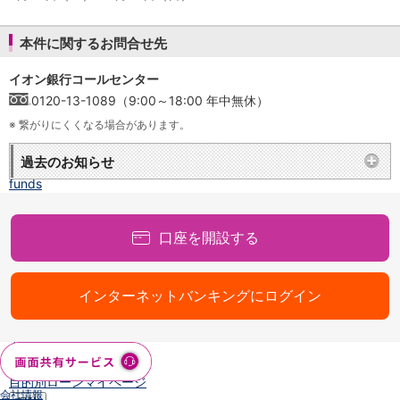
NISA
金銭信託
本件に関するお問合せ先
金銭信託のしくみ
取扱商品一覧
イオン銀行コールセンター
iDeCo・国民年金基金
0120-13-1089（9:00～18:00 年中無休）
iDeCo（個人型確定拠出年金）
国民年金基金
※
繋がりにくくなる場合があります。
ロボアドバイザークラウドファンディング
TOP
過去のお知らせ
WealthNavi for イオン銀行（ロボアドバイザー）
funds
まいクラウドファンディング
ローン
口座を開設する
住宅ローン
新規お借入れの方
お借換えの方
インターネットバンキングにログイン
フラット35
リ・バース60
カードローン
目的別ローン
目的別ローンマイページ
会社情報