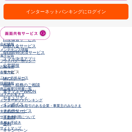
iAEON
インターネットバンキングにログイン
AEON Pay
支払・入金・サービス
支払・入金
TOP
AEON Pay
口座振替サービス
会社情報
自動入金サービス
メンテナンス情報
WEB即時決済サービス
電子公告
スマホ決済アプリ
プライバシーポリシー
公営競技
お知らせ
サービス
各種方針
ニュースリリース
Myステージ
採用情報
相続・税務のご相談
商品概要説明書一覧
電子マネーWAON
法人のお客さま
セキュリティ
インターネットバンキング
インボイス
イオン銀行とお取引のある企業・事業主のみなさま
その他サービス
支店名について
サイトの利用について
手数料
各種お手続き
金利
サイトマップ
キャンペーン