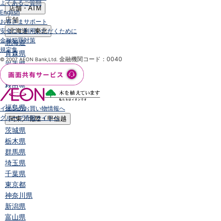
よくあるご質問
店舗・ATM
English
店舗
お客さまサポート
安全にご利用いただくために
北海道・東北
金融犯罪対策
北海道
規定集
青森県
金融機関コード：0040
© 2007 AEON Bank,Ltd.
岩手県
宮城県
秋田県
山形県
福島県
イオンのお買い物情報へ
グループ情報サイトへ
関東／北陸・甲信越
茨城県
栃木県
群馬県
埼玉県
千葉県
東京都
神奈川県
新潟県
富山県