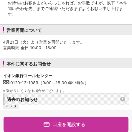
保険
お持ちのお客さまがいらっしゃれば、お手数ですが、以下「本件
保険
TOP
問い合わせ先」までご連絡いただきますようお願い申し上げま
個人年金保険
す。
医療保険
がん保険
営業再開について
就業不能保険
認知症保険
4月21日（火）より営業を再開いたします。
海外旅行保険
営業時間 全日 10:00～18:00
国内旅行傷害保険
スマホ保険
本件に関するお問合せ
傷害保険
介護保険
イオン銀行コールセンター
カード
0120-13-1089（9:00～18:00 年中無休）
クレジットカード
※
繋がりにくくなる場合がございます。
デビットカード
インターネットバンキング
過去のお知らせ
アプリ
イオン銀行アプリ
TOP
通帳アプリ
口座を開設する
イオン銀行PayB
イオングループアプリ