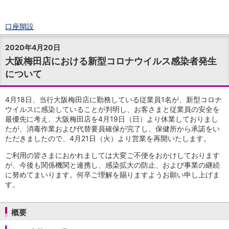
口座開設
ログイン
2020年4月20日
チャット
大阪梅田店における新型コロナウイルス感染者発生
メニュー
について
商品・サービス
預金
円預金
TOP
4月18日、当行大阪梅田店に勤務している従業員1名が、新型コロナ
普通預金
ウイルスに感染していることが判明し、お客さまと従業員の安全を
最優先に考え、大阪梅田店を4月19日（日）より休業しておりまし
定期預金
たが、消毒作業および代替要員確保が完了し、保健所から承諾をい
積立式定期預金
ただきましたので、4月21日（火）より営業を再開いたします。
外貨預金
TOP
外貨普通預金
ご利用の皆さまにおかれましては大変ご不便をおかけしております
外貨定期預金
が、今後も関係機関と連携し、感染拡大の防止、および事業の継続
に努めてまいります。何卒ご理解を賜りますようお願い申し上げま
外貨普通預金積立
す。
資産運用
投資信託
TOP
証券口座開設
概要
投信つみたて