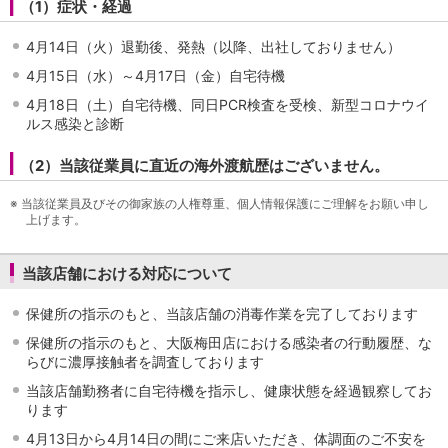
（1）症状・経過
NISA
金銭信託
4月14日（火）退勤後、発熱（以降、出社しておりません）
金銭信託のしくみ
取扱商品一覧
4月15日（水）～4月17日（金）自宅待機
iDeCo・国民年金基金
4月18日（土）自宅待機、同日PCR検査を受検、新型コロナウイ
iDeCo（個人型確定拠出年金）
ルス感染と診断
国民年金基金
ロボアドバイザークラウドファンディング
TOP
（2）当該従業員に直近の海外渡航歴はございません。
WealthNavi for イオン銀行（ロボアドバイザー）
※
当該従業員及びその御家族の人権尊重、個人情報保護にご理解をお願い申し
funds
上げます。
まいクラウドファンディング
ローン
当該店舗における対応について
住宅ローン
新規お借入れの方
保健所の指示のもと、当該店舗の消毒作業を完了しております
お借換えの方
フラット35
保健所の指示のもと、大阪梅田店における感染者の行動履歴、な
リ・バース60
らびに濃厚接触者を調査しております
カードローン
当該店舗勤務者に自宅待機を指示し、健康状態を経過観察してお
目的別ローン
ります
目的別ローンマイページ
4月13日から4月14日の間にご来店いただき、体調面のご不安を