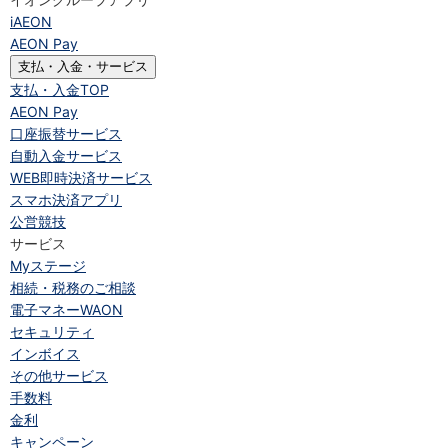
iAEON
AEON Pay
支払・入金・サービス
支払・入金
TOP
AEON Pay
口座振替サービス
自動入金サービス
WEB即時決済サービス
スマホ決済アプリ
公営競技
サービス
Myステージ
相続・税務のご相談
電子マネーWAON
セキュリティ
インボイス
その他サービス
手数料
金利
キャンペーン