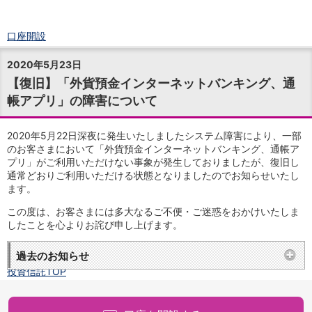
口座開設
ログイン
2020年5月23日
チャット
【復旧】「外貨預金インターネットバンキング、通
メニュー
帳アプリ」の障害について
商品・サービス
預金
円預金
TOP
2020年5月22日深夜に発生いたしましたシステム障害により、一部
普通預金
のお客さまにおいて「外貨預金インターネットバンキング、通帳ア
プリ」がご利用いただけない事象が発生しておりましたが、復旧し
定期預金
通常どおりご利用いただける状態となりましたのでお知らせいたし
積立式定期預金
ます。
外貨預金
TOP
外貨普通預金
この度は、お客さまには多大なるご不便・ご迷惑をおかけいたしま
外貨定期預金
したことを心よりお詫び申し上げます。
外貨普通預金積立
過去のお知らせ
資産運用
投資信託
TOP
証券口座開設
投信つみたて