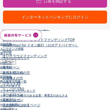
口座を開設する
NISA
金銭信託
金銭信託のしくみ
インターネットバンキングにログイン
取扱商品一覧
iDeCo・国民年金基金
iDeCo（個人型確定拠出年金）
国民年金基金
ロボアドバイザークラウドファンディング
TOP
会社情報
WealthNavi for イオン銀行（ロボアドバイザー）
メンテナンス情報
funds
電子公告
まいクラウドファンディング
プライバシーポリシー
ローン
お知らせ
住宅ローン
各種方針
ニュースリリース
新規お借入れの方
採用情報
お借換えの方
商品概要説明書一覧
フラット35
法人のお客さま
リ・バース60
インターネットバンキング
カードローン
イオン銀行とお取引のある企業・事業主のみなさま
目的別ローン
支店名について
サイトの利用について
目的別ローンマイページ
各種お手続き