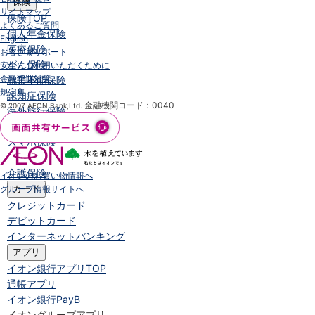
保険
サイトマップ
保険
TOP
よくあるご質問
個人年金保険
English
医療保険
お客さまサポート
がん保険
安全にご利用いただくために
金融犯罪対策
就業不能保険
規定集
認知症保険
金融機関コード：0040
© 2007 AEON Bank,Ltd.
海外旅行保険
国内旅行傷害保険
スマホ保険
傷害保険
介護保険
イオンのお買い物情報へ
グループ情報サイトへ
カード
クレジットカード
デビットカード
インターネットバンキング
アプリ
イオン銀行アプリ
TOP
通帳アプリ
イオン銀行PayB
イオングループアプリ