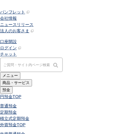
パンフレット
会社情報
ニュースリリース
法人のお客さま
口座開設
ログイン
チャット
メニュー
商品・サービス
預金
円預金
TOP
普通預金
定期預金
積立式定期預金
外貨預金
TOP