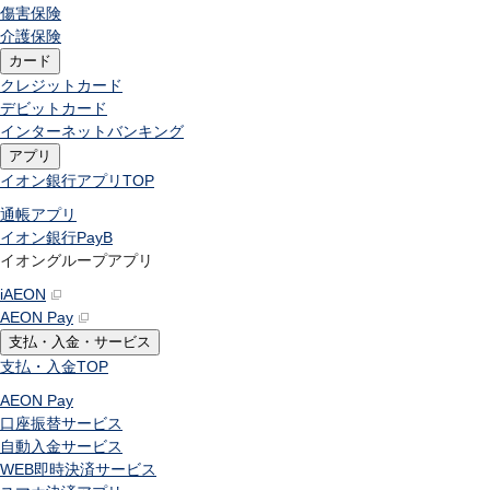
傷害保険
介護保険
カード
クレジットカード
デビットカード
インターネットバンキング
アプリ
イオン銀行アプリ
TOP
通帳アプリ
イオン銀行PayB
イオングループアプリ
iAEON
AEON Pay
支払・入金・サービス
支払・入金
TOP
AEON Pay
口座振替サービス
自動入金サービス
WEB即時決済サービス