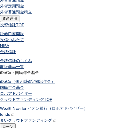
外貨普通預金
外貨定期預金
外貨普通預金積立
資産運用
投資信託
TOP
証券口座開設
投信つみたて
NISA
金銭信託
金銭信託のしくみ
取扱商品一覧
iDeCo・国民年金基金
iDeCo（個人型確定拠出年金）
国民年金基金
ロボアドバイザー
クラウドファンディング
TOP
WealthNavi for イオン銀行（ロボアドバイザー）
funds
まいクラウドファンディング
ローン