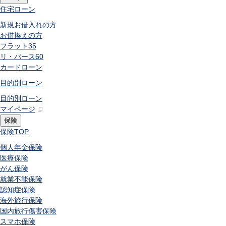
住宅ローン
新規お借入れの方
お借換えの方
フラット35
リ・バース60
カードローン
目的別ローン
目的別ローン
マイページ
保険
保険
TOP
個人年金保険
医療保険
がん保険
就業不能保険
認知症保険
海外旅行保険
国内旅行傷害保険
スマホ保険