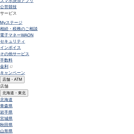
スマホ決済アプリ
公営競技
サービス
Myステージ
相続・税務のご相談
電子マネーWAON
セキュリティ
インボイス
その他サービス
手数料
金利
キャンペーン
店舗・ATM
店舗
北海道・東北
北海道
青森県
岩手県
宮城県
秋田県
山形県