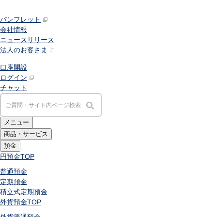
パンフレット
会社情報
ニュースリリース
法人のお客さま
口座開設
ログイン
チャット
メニュー
商品・サービス
預金
円預金
TOP
普通預金
定期預金
積立式定期預金
外貨預金
TOP