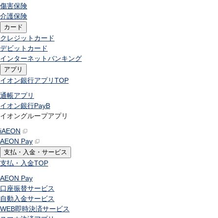
傷害保険
介護保険
カード
クレジットカード
デビットカード
インターネットバンキング
アプリ
イオン銀行アプリ
TOP
通帳アプリ
イオン銀行PayB
イオングループアプリ
iAEON
AEON Pay
支払・入金・サービス
支払・入金
TOP
AEON Pay
口座振替サービス
自動入金サービス
WEB即時決済サービス