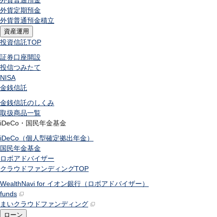
外貨普通預金
外貨定期預金
外貨普通預金積立
資産運用
投資信託
TOP
証券口座開設
投信つみたて
NISA
金銭信託
金銭信託のしくみ
取扱商品一覧
iDeCo・国民年金基金
iDeCo（個人型確定拠出年金）
国民年金基金
ロボアドバイザー
クラウドファンディング
TOP
WealthNavi for イオン銀行（ロボアドバイザー）
funds
まいクラウドファンディング
ローン