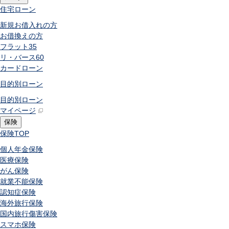
住宅ローン
新規お借入れの方
お借換えの方
フラット35
リ・バース60
カードローン
目的別ローン
目的別ローン
マイページ
保険
保険
TOP
個人年金保険
医療保険
がん保険
就業不能保険
認知症保険
海外旅行保険
国内旅行傷害保険
スマホ保険