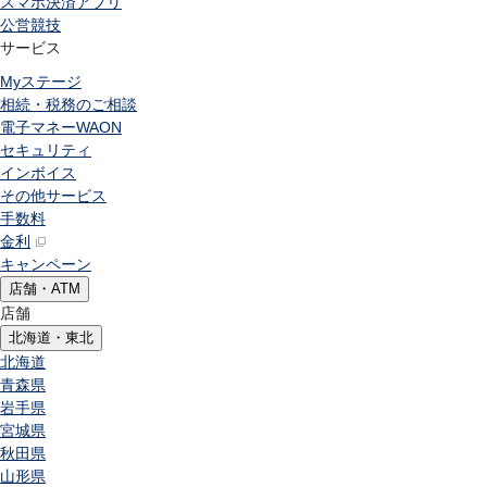
スマホ決済アプリ
公営競技
サービス
Myステージ
相続・税務のご相談
電子マネーWAON
セキュリティ
インボイス
その他サービス
手数料
金利
キャンペーン
店舗・ATM
店舗
北海道・東北
北海道
青森県
岩手県
宮城県
秋田県
山形県