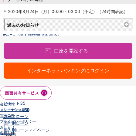
NISA
金銭信託
2020年8月24日（月）00:00～03:00（予定）（24時間表記）
金銭信託のしくみ
取扱商品一覧
過去のお知らせ
iDeCo・国民年金基金
iDeCo（個人型確定拠出年金）
国民年金基金
ロボアドバイザークラウドファンディング
TOP
口座を開設する
WealthNavi for イオン銀行（ロボアドバイザー）
funds
まいクラウドファンディング
インターネットバンキングにログイン
ローン
住宅ローン
新規お借入れの方
お借換えの方
フラット35
会社情報
リ・バース60
メンテナンス情報
電子公告
カードローン
プライバシーポリシー
目的別ローン
お知らせ
目的別ローンマイページ
各種方針