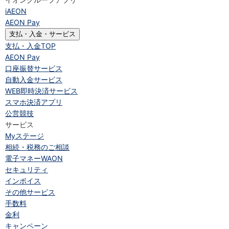
iAEON
AEON Pay
支払・入金・サービス
支払・入金
TOP
AEON Pay
口座振替サービス
自動入金サービス
WEB即時決済サービス
スマホ決済アプリ
公営競技
サービス
Myステージ
相続・税務のご相談
電子マネーWAON
セキュリティ
インボイス
その他サービス
手数料
金利
キャンペーン