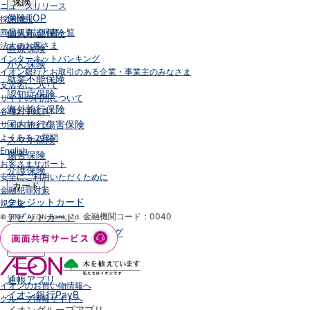
保険
ニュースリリース
保険
TOP
採用情報
商品概要説明書一覧
個人年金保険
法人のお客さま
医療保険
インターネットバンキング
がん保険
イオン銀行とお取引のある企業・事業主のみなさま
就業不能保険
支店名について
認知症保険
サイトの利用について
海外旅行保険
各種お手続き
国内旅行傷害保険
サイトマップ
よくあるご質問
スマホ保険
English
傷害保険
お客さまサポート
介護保険
安全にご利用いただくために
カード
金融犯罪対策
クレジットカード
規定集
デビットカード
金融機関コード：0040
© 2007 AEON Bank,Ltd.
インターネットバンキング
アプリ
イオン銀行アプリ
TOP
通帳アプリ
イオンのお買い物情報へ
イオン銀行PayB
グループ情報サイトへ
イオングループアプリ