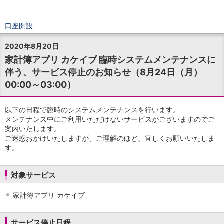
口座開設
ログイン
2020年8月20日
チャット
家計簿アプリ カケイブ 臨時システムメンテナンスに
メニュー
伴う、サービス停止のお知らせ（8月24日（月）
商品・サービス
00:00～03:00）
預金
円預金
TOP
普通預金
以下の日程で臨時のシステムメンテナンスを行います。
定期預金
メンテナンス中にご利用いただけないサービスがございますのでご
積立式定期預金
案内いたします。
ご迷惑おかけいたしますが、ご理解のほど、宜しくお願いいたしま
外貨預金
TOP
す。
外貨普通預金
外貨定期預金
外貨普通預金積立
対象サービス
資産運用
投資信託
TOP
家計簿アプリ カケイブ
証券口座開設
投信つみたて
サービス停止日程