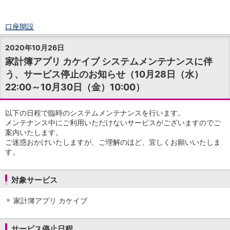
口座開設
ログイン
2020年10月26日
チャット
家計簿アプリ カケイブ システムメンテナンスに伴
メニュー
う、サービス停止のお知らせ（10月28日（水）
商品・サービス
22:00～10月30日（金）10:00）
預金
円預金
TOP
普通預金
以下の日程で臨時のシステムメンテナンスを行います。
定期預金
メンテナンス中にご利用いただけないサービスがございますのでご
積立式定期預金
案内いたします。
ご迷惑おかけいたしますが、ご理解のほど、宜しくお願いいたしま
外貨預金
TOP
す。
外貨普通預金
外貨定期預金
外貨普通預金積立
対象サービス
資産運用
投資信託
TOP
家計簿アプリ カケイブ
証券口座開設
投信つみたて
サービス停止日程