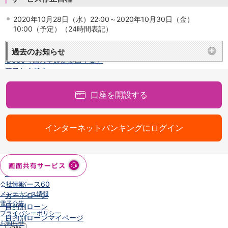
NISA
金銭信託
2020年10月28日（水）22:00～2020年10月30日（金）
金銭信託のしくみ
10:00（予定）（24時間表記）
取扱商品一覧
iDeCo・国民年金基金
過去のお知らせ
iDeCo（個人型確定拠出年金）
国民年金基金
ロボアドバイザークラウドファンディング
TOP
WealthNavi for イオン銀行（ロボアドバイザー）
口座を開設する
funds
まいクラウドファンディング
インターネットバンキングにログイン
ローン
住宅ローン
新規お借入れの方
お借換えの方
フラット35
リ・バース60
会社情報
メンテナンス情報
カードローン
電子公告
目的別ローン
プライバシーポリシー
目的別ローンマイページ
お知らせ