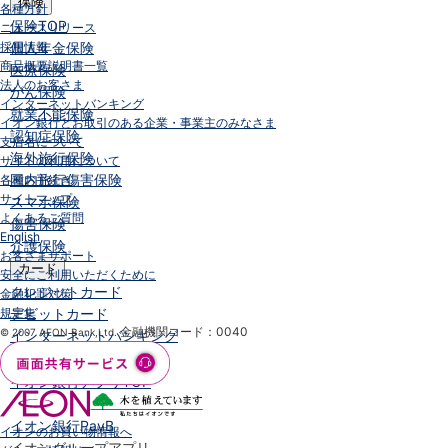
保険
各種方針
保険
TOP
ニュースリリース
採用情報
個人年金保険
商品概要説明書一覧
医療保険
法人のお客さま
がん保険
インターネットバンキング
就業不能保険
イオン銀行とお取引のある企業・事業主のみなさま
認知症保険
支店名について
海外旅行保険
サイトの利用について
国内旅行傷害保険
各種お手続き
サイトマップ
スマホ保険
よくあるご質問
傷害保険
English
介護保険
お客さまサポート
カード
安全にご利用いただくために
クレジットカード
金融犯罪対策
規定集
デビットカード
金融機関コード：0040
© 2007 AEON Bank,Ltd.
インターネットバンキング
アプリ
イオン銀行アプリ
TOP
通帳アプリ
イオン銀行PayB
イオンのお買い物情報へ
イオングループアプリ