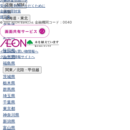
お客さまサポート
店舗・ATM
安全にご利用いただくために
金融犯罪対策
店舗
規定集
北海道・東北
金融機関コード：0040
© 2007 AEON Bank,Ltd.
北海道
青森県
岩手県
宮城県
秋田県
イオンのお買い物情報へ
山形県
グループ情報サイトへ
福島県
関東／北陸・甲信越
茨城県
栃木県
群馬県
埼玉県
千葉県
東京都
神奈川県
新潟県
富山県