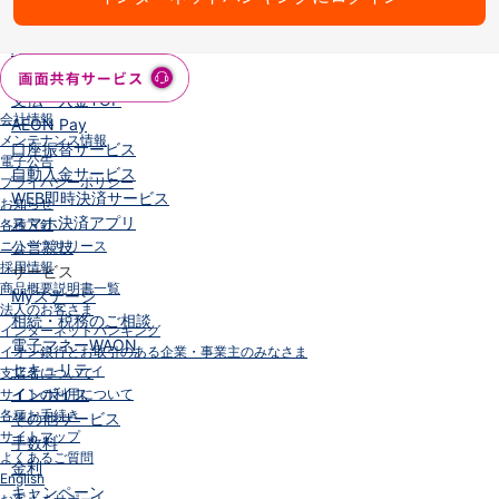
iAEON
AEON Pay
支払・入金・サービス
支払・入金
TOP
会社情報
AEON Pay
メンテナンス情報
口座振替サービス
電子公告
自動入金サービス
プライバシーポリシー
WEB即時決済サービス
お知らせ
スマホ決済アプリ
各種方針
ニュースリリース
公営競技
採用情報
サービス
商品概要説明書一覧
Myステージ
法人のお客さま
相続・税務のご相談
インターネットバンキング
電子マネーWAON
イオン銀行とお取引のある企業・事業主のみなさま
セキュリティ
支店名について
インボイス
サイトの利用について
各種お手続き
その他サービス
サイトマップ
手数料
よくあるご質問
金利
English
キャンペーン