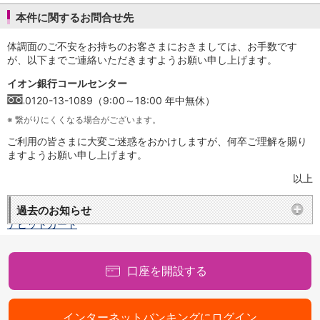
保険
本件に関するお問合せ先
保険
TOP
個人年金保険
体調面のご不安をお持ちのお客さまにおきましては、お手数です
医療保険
が、以下までご連絡いただきますようお願い申し上げます。
がん保険
就業不能保険
イオン銀行コールセンター
認知症保険
0120-13-1089（9:00～18:00 年中無休）
海外旅行保険
※
繋がりにくくなる場合がございます。
国内旅行傷害保険
ご利用の皆さまに大変ご迷惑をおかけしますが、何卒ご理解を賜り
スマホ保険
ますようお願い申し上げます。
傷害保険
介護保険
以上
カード
クレジットカード
過去のお知らせ
デビットカード
インターネットバンキング
アプリ
口座を開設する
イオン銀行アプリ
TOP
通帳アプリ
イオン銀行PayB
インターネットバンキングにログイン
イオングループアプリ