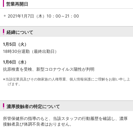
NISA
営業再開日
金銭信託
金銭信託のしくみ
2021年1月7日（木）10：00～21：00
取扱商品一覧
iDeCo・国民年金基金
経緯について
iDeCo（個人型確定拠出年金）
国民年金基金
1月5日（火）
ロボアドバイザークラウドファンディング
TOP
18時30分退勤（最終出勤日）
WealthNavi for イオン銀行（ロボアドバイザー）
funds
1月6日（水）
まいクラウドファンディング
抗原検査を受検、新型コロナウイルス陽性が判明
ローン
※
当該従業員及びその御家族の人権尊重、個人情報保護にご理解をお願い申し上
住宅ローン
げます。
新規お借入れの方
お借換えの方
フラット35
濃厚接触者の特定について
リ・バース60
カードローン
所管保健所の指導のもと、当該スタッフの行動履歴を確認し、濃厚
目的別ローン
接触者及び体調不良者はおりません。
目的別ローンマイページ