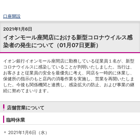
口座開設
ログイン
2021年1月6日
チャット
イオンモール座間店における新型コロナウイルス感
メニュー
染者の発生について（01月07日更新）
商品・サービス
預金
円預金
TOP
イオン銀行イオンモール座間店に勤務している従業員１名が、新型
普通預金
コロナウイルスに感染していることが判明いたしました。当行は、
お客さまと従業員の安全を最優先に考え、同店を一時的に休業し、
定期預金
保健所の指示のもと店内の消毒作業を実施し、営業を再開いたしま
積立式定期預金
した。今後も関係機関と連携し、感染拡大の防止、および事業の継
外貨預金
TOP
続に努めてまいります。
外貨普通預金
外貨定期預金
外貨普通預金積立
店舗営業について
資産運用
臨時休業
投資信託
TOP
証券口座開設
2021年1月6日（水）
投信つみたて