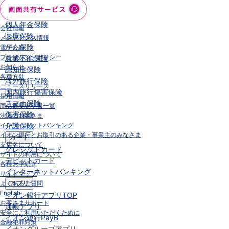
保険
保険
TOP
個人年金保険
会社情報
医療保険
メンテナンス情報
がん保険
電子公告
プライバシーポリシー
就業不能保険
お知らせ
認知症保険
各種方針
海外旅行保険
ニュースリリース
国内旅行傷害保険
採用情報
スマホ保険
商品概要説明書一覧
傷害保険
法人のお客さま
インターネットバンキング
介護保険
イオン銀行とお取引のある企業・事業主のみなさま
カード
支店名について
クレジットカード
サイトの利用について
デビットカード
各種お手続き
インターネットバンキング
サイトマップ
よくあるご質問
アプリ
English
イオン銀行アプリ
TOP
お客さまサポート
通帳アプリ
安全にご利用いただくために
イオン銀行PayB
金融犯罪対策
イオングループアプリ