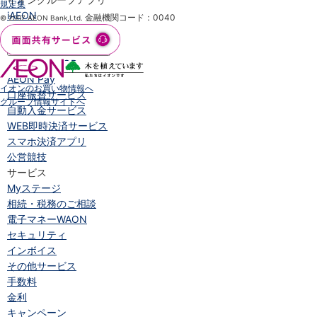
規定集
iAEON
金融機関コード：0040
© 2007 AEON Bank,Ltd.
AEON Pay
支払・入金・サービス
支払・入金
TOP
AEON Pay
イオンのお買い物情報へ
口座振替サービス
グループ情報サイトへ
自動入金サービス
WEB即時決済サービス
スマホ決済アプリ
公営競技
サービス
Myステージ
相続・税務のご相談
電子マネーWAON
セキュリティ
インボイス
その他サービス
手数料
金利
キャンペーン