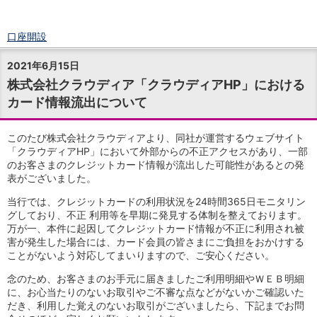
口座開設
ログイン
2021年6月15日
チャット
株式会社クラウディア「クラウディアHP」における
メニュー
カード情報流出について
商品・サービス
預金
円預金
TOP
このたび株式会社クラウディアより、同社が運営するウェブサイト
普通預金
「クラウディアHP」において外部からの不正アクセスがあり、一部
のお客さまのクレジットカード情報が流出した可能性があるとの発
定期預金
表がございました。
積立式定期預金
外貨預金
TOP
当行では、クレジットカードの利用状況を24時間365日モニタリン
外貨普通預金
グしており、不正 利用等を早期に発見する体制を整えております。
外貨定期預金
万が一、本件に起因してクレジットカード情報が不正に利用され被
害が発生した場合には、カード会員の皆さまにご負担をおかけする
外貨普通預金積立
ことがないよう対応してまいりますので、ご安心ください。
資産運用
投資信託
TOP
念のため、お客さまのお手元に届きましたご利用明細やＷＥＢ明細
証券口座開設
に、お心当たりのないお取引やご不審な点などがないかご確認いた
だき、利用した覚えのないお取引がございましたら、下記までお問
投信つみたて