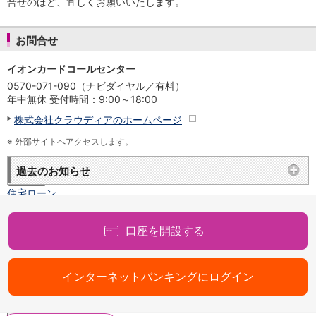
合せのほど、宜しくお願いいたします。
NISA
金銭信託
金銭信託のしくみ
お問合せ
取扱商品一覧
iDeCo・国民年金基金
イオンカードコールセンター
iDeCo（個人型確定拠出年金）
0570-071-090（ナビダイヤル／有料）
国民年金基金
年中無休 受付時間：9:00～18:00
ロボアドバイザークラウドファンディング
TOP
株式会社クラウディアのホームページ
WealthNavi for イオン銀行（ロボアドバイザー）
※
外部サイトへアクセスします。
funds
まいクラウドファンディング
過去のお知らせ
ローン
住宅ローン
新規お借入れの方
お借換えの方
口座を開設する
フラット35
リ・バース60
カードローン
インターネットバンキングにログイン
目的別ローン
目的別ローンマイページ