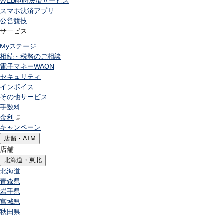
WEB即時決済サービス
スマホ決済アプリ
公営競技
サービス
Myステージ
相続・税務のご相談
電子マネーWAON
セキュリティ
インボイス
その他サービス
手数料
金利
キャンペーン
店舗・ATM
店舗
北海道・東北
北海道
青森県
岩手県
宮城県
秋田県