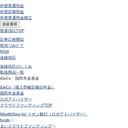
外貨普通預金
外貨定期預金
外貨普通預金積立
資産運用
投資信託
TOP
証券口座開設
投信つみたて
NISA
金銭信託
金銭信託のしくみ
取扱商品一覧
iDeCo・国民年金基金
iDeCo（個人型確定拠出年金）
国民年金基金
ロボアドバイザー
クラウドファンディング
TOP
WealthNavi for イオン銀行（ロボアドバイザー）
funds
まいクラウドファンディング