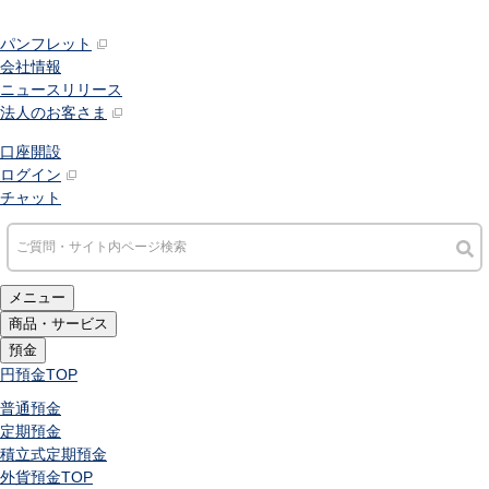
パンフレット
会社情報
ニュースリリース
法人のお客さま
口座開設
ログイン
チャット
メニュー
商品・サービス
預金
円預金
TOP
普通預金
定期預金
積立式定期預金
外貨預金
TOP