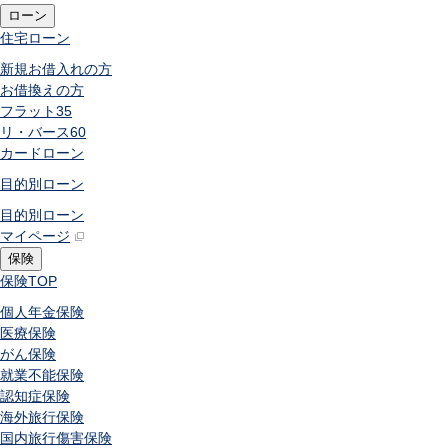
ローン
住宅ローン
新規お借入れの方
お借換えの方
フラット35
リ・バース60
カードローン
目的別ローン
目的別ローン
マイページ
保険
保険
TOP
個人年金保険
医療保険
がん保険
就業不能保険
認知症保険
海外旅行保険
国内旅行傷害保険