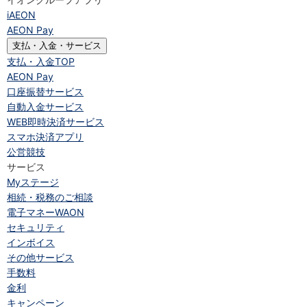
iAEON
AEON Pay
支払・入金・サービス
支払・入金
TOP
AEON Pay
口座振替サービス
自動入金サービス
WEB即時決済サービス
スマホ決済アプリ
公営競技
サービス
Myステージ
相続・税務のご相談
電子マネーWAON
セキュリティ
インボイス
その他サービス
手数料
金利
キャンペーン