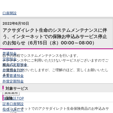
口座開設
ログイン
2022年6月10日
チャット
アクサダイレクト生命のシステムメンテナンスに伴
メニュー
う、インターネットでの保険お申込みサービス停止
商品・サービス
のお知らせ（6月15日（水）00:00～08:00）
預金
円預金
TOP
普通預金
以下の日程でシステムメンテナンスを行います。
定期預金
メンテナンス中にご利用いただけないサービスがございますのでご
積立式定期預金
案内いたします。
ご迷惑をおかけいたしますが、ご理解のほど、宜しくお願いいたし
外貨預金
TOP
ます。
外貨普通預金
外貨定期預金
外貨普通預金積立
対象サービス
資産運用
保険
投資信託
TOP
証券口座開設
インターネットでのアクサダイレクト生命保険商品のお申込みサ
投信つみたて