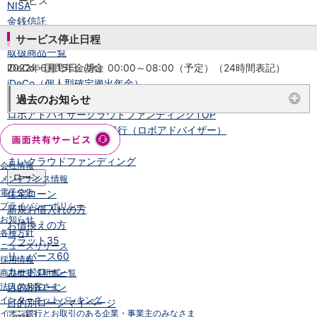
ービス
NISA
金銭信託
金銭信託のしくみ
サービス停止日程
取扱商品一覧
iDeCo・国民年金基金
2022年6月15日（水）00:00～08:00（予定）（24時間表記）
iDeCo（個人型確定拠出年金）
国民年金基金
過去のお知らせ
ロボアドバイザークラウドファンディング
TOP
WealthNavi for イオン銀行（ロボアドバイザー）
funds
まいクラウドファンディング
会社情報
ローン
メンテナンス情報
電子公告
住宅ローン
プライバシーポリシー
新規お借入れの方
お知らせ
お借換えの方
各種方針
フラット35
ニュースリリース
リ・バース60
採用情報
カードローン
商品概要説明書一覧
法人のお客さま
目的別ローン
インターネットバンキング
目的別ローンマイページ
イオン銀行とお取引のある企業・事業主のみなさま