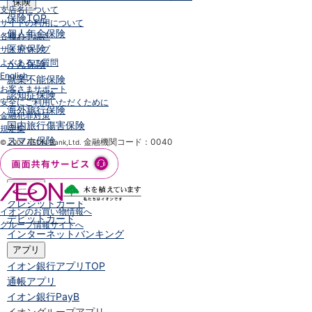
保険
支店名について
保険
TOP
サイトの利用について
個人年金保険
各種お手続き
医療保険
サイトマップ
よくあるご質問
がん保険
English
就業不能保険
お客さまサポート
認知症保険
安全にご利用いただくために
海外旅行保険
金融犯罪対策
国内旅行傷害保険
規定集
スマホ保険
金融機関コード：0040
© 2007 AEON Bank,Ltd.
傷害保険
介護保険
カード
クレジットカード
イオンのお買い物情報へ
デビットカード
グループ情報サイトへ
インターネットバンキング
アプリ
イオン銀行アプリ
TOP
通帳アプリ
イオン銀行PayB
イオングループアプリ