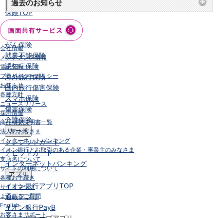
保険
過去のお知らせ
保険
TOP
個人年金保険
医療保険
がん保険
会社情報
就業不能保険
メンテナンス情報
認知症保険
電子公告
プライバシーポリシー
海外旅行保険
お知らせ
国内旅行傷害保険
各種方針
スマホ保険
ニュースリリース
傷害保険
採用情報
介護保険
商品概要説明書一覧
カード
法人のお客さま
インターネットバンキング
クレジットカード
イオン銀行とお取引のある企業・事業主のみなさま
デビットカード
支店名について
インターネットバンキング
サイトの利用について
アプリ
各種お手続き
イオン銀行アプリ
TOP
サイトマップ
よくあるご質問
通帳アプリ
English
イオン銀行PayB
お客さまサポート
イオングループアプリ