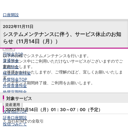
口座開設
ログイン
2022年11月11日
チャット
システムメンテナンスに伴う、サービス休止のお知
メニュー
らせ（11月14日（月））
商品・サービス
預金
円預金
TOP
以下の日程でシステムメンテナンスを行います。
普通預金
メンテナンス中にご利用いただけないサービスがございますのでご
案内いたします。
定期預金
ご迷惑おかけいたしますが、ご理解のほど、宜しくお願いいたしま
積立式定期預金
す。
外貨預金
TOP
メンテナンス期間終了後、ご利用をお願いします。
外貨普通預金
外貨定期預金
外貨普通預金積立
対象サービス
資産運用
2022年11月14日（月）01：30～07：00（予定）
投資信託
TOP
証券口座開設
当行ATMでの全取引
投信つみたて