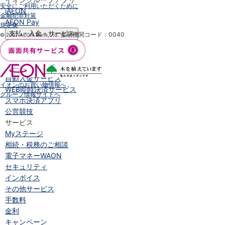
安全にご利用いただくために
iAEON
金融犯罪対策
AEON Pay
規定集
支払・入金・サービス
金融機関コード：0040
© 2007 AEON Bank,Ltd.
支払・入金
TOP
AEON Pay
口座振替サービス
自動入金サービス
イオンのお買い物情報へ
WEB即時決済サービス
グループ情報サイトへ
スマホ決済アプリ
公営競技
サービス
Myステージ
相続・税務のご相談
電子マネーWAON
セキュリティ
インボイス
その他サービス
手数料
金利
キャンペーン