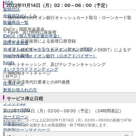
NISA
2022年11月14日（月）02：00～06：00（予定）
金銭信託
金銭信託のしくみ
他行ATMでのイオン銀行キャッシュカード取引・ローンカード取
取扱商品一覧
引
iDeCo・国民年金基金
PayB、及び即時口座振替
iDeCo（個人型確定拠出年金）
ネット口座振替による振替口座登録
国民年金基金
ロボアドバイザークラウドファンディング
TOP
イオン銀行キャッシュカード（JCB／VISA／J-DEBIT）によるデ
ビット取引
WealthNavi for イオン銀行（ロボアドバイザー）
funds
ネットキャッシング、及びテレフォンキャッシング
まいクラウドファンディング
WAONオートチャージ
ローン
電子決済等代行業者とのAPI連携
住宅ローン
新規お借入れの方
お借換えの方
サービス停止日程
フラット35
リ・バース60
2022年11月14日（月）02:00～06:00（予定）（24時間表記）
カードローン
※当行ATMについては上記2022年11月14日（月）02:00～06:00の前後でATM
目的別ローン
本体の停止／起動するため取扱開始・終了時刻が前後します。
目的別ローンマイページ