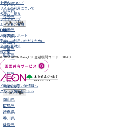
支店名について
石川県
サイトの利用について
山梨県
各種お手続き
長野県
サイトマップ
東海／近畿
よくあるご質問
岐阜県
English
お客さまサポート
静岡県
安全にご利用いただくために
愛知県
金融犯罪対策
三重県
規定集
滋賀県
金融機関コード：0040
© 2007 AEON Bank,Ltd.
京都府
大阪府
兵庫県
奈良県
イオンのお買い物情報へ
和歌山県
グループ情報サイトへ
中国／四国
岡山県
広島県
徳島県
香川県
愛媛県