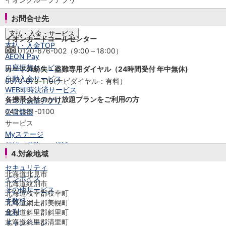
iAEON
お問合せ先
AEON Pay
支払・入金・サービス
イオンカードコールセンター
支払・入金
TOP
0120-676-002（9:00～18:00）
AEON Pay
口座振替サービス
カードの紛失・盗難専用ダイヤル（24時間受付 年中無休)
自動入金サービス
0570-079-110(ナビダイヤル：有料）
WEB即時決済サービス
各携帯会社のかけ放題プランをご利用の方
スマホ決済アプリ
043-331-0100
公営競技
サービス
Myステージ
相続・税務のご相談
4.対象地域
電子マネーWAON
セキュリティ
北海道北見市
インボイス
北海道紋別市
その他サービス
北海道枝幸郡枝幸町
手数料
北海道網走郡美幌町
金利
北海道斜里郡斜里町
北海道斜里郡清里町
キャンペーン