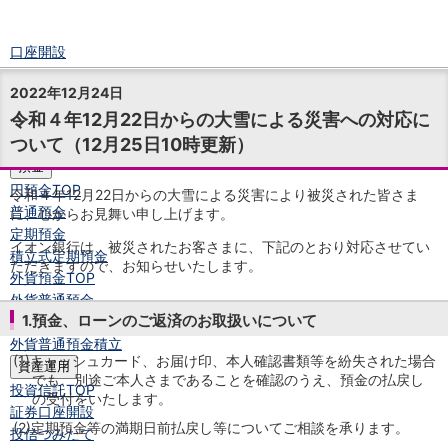
口座開設
ログイン
2022年12月24日
チャット
令和４年12月22日からの大雪による災害への対応に
メニュー
ついて（12月25日10時更新）
商品・サービス
預金
円預金
TOP
令和４年12月22日からの大雪による災害により被災された皆さま
普通預金
に、心からお見舞い申し上げます。
定期預金
イオン銀行は、被災されたお客さまに、下記のとおり対応させてい
積立式定期預金
ただきますので、お知らせいたします。
外貨預金
TOP
外貨普通預金
1.預金、ローンのご返済のお取扱いについて
外貨定期預金
外貨普通預金積立
(1)
キャッシュカード、お届け印、本人確認書類等を紛失された場合
資産運用
でも、別途ご本人さまであることを確認のうえ、預金の払戻し
投資信託
TOP
の受付をいたします。
証券口座開設
(2)
定期預金等の満期日前払戻し等についてご相談を承ります。
投信つみたて