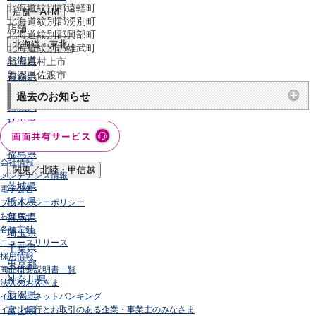
北海道紋別郡遠軽町
店舗・ATM
北海道紋別郡湧別町
店舗
北海道紋別郡興部町
北海道・東北
北海道紋別郡雄武町
北海道
新潟県村上市
新潟県佐渡市
青森県
岩手県
過去のお知らせ
宮城県
秋田県
山形県
福島県
会社情報
関東／北陸・甲信越
メンテナンス情報
茨城県
電子公告
栃木県
プライバシーポリシー
お知らせ
群馬県
各種方針
埼玉県
ニュースリリース
千葉県
採用情報
東京都
商品概要説明書一覧
神奈川県
法人のお客さま
新潟県
インターネットバンキング
イオン銀行とお取引のある企業・事業主のみなさま
富山県