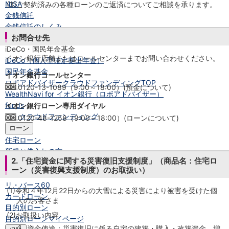
NISA
(3)
ご契約済みの各種ローンのご返済についてご相談を承ります。
金銭信託
金銭信託のしくみ
お問合せ先
取扱商品一覧
iDeCo・国民年金基金
イオン銀行店舗またはコールセンターまでお問い合わせください。
iDeCo（個人型確定拠出年金）
国民年金基金
イオン銀行コールセンター
ロボアドバイザークラウドファンディング
TOP
0120-13-1089（9:00～18:00）(預金について)
WealthNavi for イオン銀行（ロボアドバイザー）
funds
イオン銀行ローン専用ダイヤル
まいクラウドファンディング
0120-48-1258（9:00～18:00）(ローンについて)
ローン
住宅ローン
新規お借入れの方
2.「住宅資金に関する災害復旧支援制度」（商品名：住宅ロ
お借換えの方
ーン（災害復興支援制度）のお取扱い）
フラット35
リ・バース60
(1)
令和４年12月22日からの大雪による災害により被害を受けた個
カードローン
人のお客さま
目的別ローン
(2)
お取扱い内容
目的別ローンマイページ
1.
資金使途：災害復旧に係る自宅の建築・購入・改築資金、増