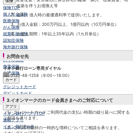
保険
改築を伴うお借換え等
保険
TOP
個人年金保険
2.
金利：借入時の最優遇利率で提供いたします。
医療保険
3.
お借入金額：200万円以上、1億円以内（10万円単位）
がん保険
4.
就業不能保険
お借入期間：1年以上35年以内（1カ月単位）
認知症保険
海外旅行保険
国内旅行傷害保険
お問合せ先
スマホ保険
傷害保険
イオン銀行ローン専用ダイヤル
介護保険
0120-48-1258（9:00～18:00）
カード
クレジットカード
デビットカード
インターネットバンキング
3.イオンマークのカード会員さまへのご対応について
アプリ
（1）クレジットカードご利用代金の支払い時期の繰り延べに関する
イオン銀行アプリ
TOP
ご相談を承ります。
通帳アプリ
イオン銀行PayB
（2）ご利用可能枠の一時的な増枠についてご相談を承ります。
イオングループアプリ