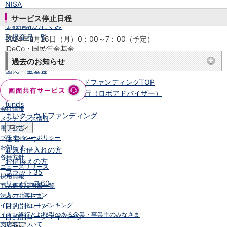
NISA
金銭信託
サービス停止日程
金銭信託のしくみ
取扱商品一覧
2024年2月26日（月）0：00～7：00（予定）
iDeCo・国民年金基金
iDeCo（個人型確定拠出年金）
過去のお知らせ
国民年金基金
ロボアドバイザークラウドファンディング
TOP
WealthNavi for イオン銀行（ロボアドバイザー）
funds
会社情報
まいクラウドファンディング
メンテナンス情報
ローン
電子公告
プライバシーポリシー
住宅ローン
お知らせ
新規お借入れの方
各種方針
お借換えの方
ニュースリリース
フラット35
採用情報
リ・バース60
商品概要説明書一覧
カードローン
法人のお客さま
インターネットバンキング
目的別ローン
イオン銀行とお取引のある企業・事業主のみなさま
目的別ローンマイページ
支店名について