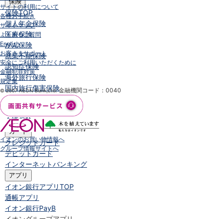
保険
サイトの利用について
保険
TOP
各種お手続き
個人年金保険
サイトマップ
医療保険
よくあるご質問
English
がん保険
お客さまサポート
就業不能保険
安全にご利用いただくために
認知症保険
金融犯罪対策
海外旅行保険
規定集
国内旅行傷害保険
金融機関コード：0040
© 2007 AEON Bank,Ltd.
スマホ保険
傷害保険
介護保険
カード
イオンのお買い物情報へ
クレジットカード
グループ情報サイトへ
デビットカード
インターネットバンキング
アプリ
イオン銀行アプリ
TOP
通帳アプリ
イオン銀行PayB
イオングループアプリ