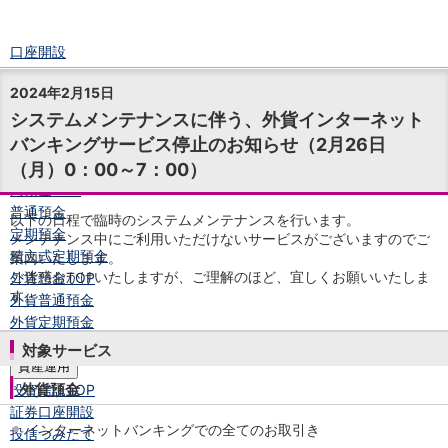
口座開設
ログイン
2024年2月15日
チャット
システムメンテナンスに伴う、外貨インターネット
メニュー
バンキングサービス停止のお知らせ（2月26日
商品・サービス
（月）0：00～7：00）
預金
円預金
TOP
普通預金
以下の日程で臨時のシステムメンテナンスを行います。
定期預金
メンテナンス中にご利用いただけないサービスがございますのでご
積立式定期預金
案内いたします。
ご迷惑おかけいたしますが、ご理解のほど、宜しくお願いいたしま
外貨預金
TOP
す。
外貨普通預金
外貨定期預金
外貨普通預金積立
対象サービス
資産運用
外貨預金
投資信託
TOP
証券口座開設
インターネットバンキングでの全てのお取引き
投信つみたて