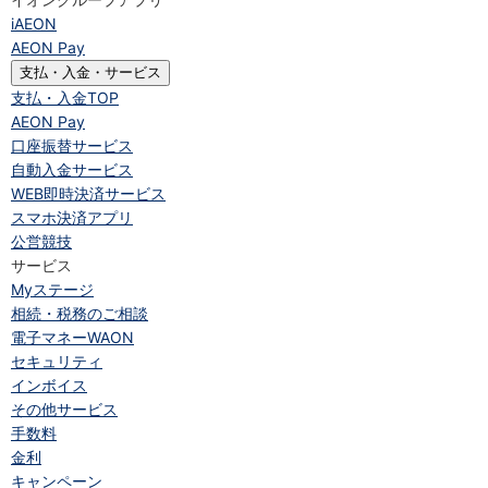
iAEON
AEON Pay
支払・入金・サービス
支払・入金
TOP
AEON Pay
口座振替サービス
自動入金サービス
WEB即時決済サービス
スマホ決済アプリ
公営競技
サービス
Myステージ
相続・税務のご相談
電子マネーWAON
セキュリティ
インボイス
その他サービス
手数料
金利
キャンペーン