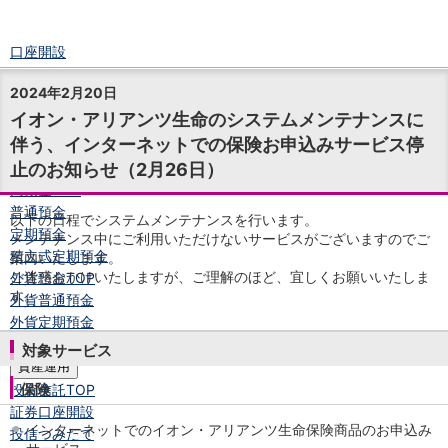
口座開設
ログイン
2024年2月20日
チャット
イオン・アリアンツ生命のシステムメンテナンスに
メニュー
伴う、インターネットでの保険お申込みサービス停
商品・サービス
止のお知らせ（2月26日）
預金
円預金
TOP
普通預金
以下の日程でシステムメンテナンスを行います。
定期預金
メンテナンス中にご利用いただけないサービスがございますのでご
積立式定期預金
案内いたします。
ご迷惑おかけいたしますが、ご理解のほど、宜しくお願いいたしま
外貨預金
TOP
す。
外貨普通預金
外貨定期預金
外貨普通預金積立
対象サービス
資産運用
保険
投資信託
TOP
証券口座開設
インターネットでのイオン・アリアンツ生命保険商品のお申込み
投信つみたて