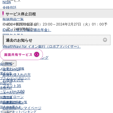
サービス
NISA
金銭信託
金銭信託のしくみ
サービス停止日程
取扱商品一覧
iDeCo・国民年金基金
2024年2月26日（月）23:00～2024年2月27日（火）01：00予
定（24時間表記）
iDeCo（個人型確定拠出年金）
国民年金基金
過去のお知らせ
ロボアドバイザークラウドファンディング
TOP
WealthNavi for イオン銀行（ロボアドバイザー）
funds
まいクラウドファンディング
ローン
会社情報
メンテナンス情報
住宅ローン
電子公告
新規お借入れの方
プライバシーポリシー
お借換えの方
お知らせ
フラット35
各種方針
リ・バース60
ニュースリリース
カードローン
採用情報
商品概要説明書一覧
目的別ローン
法人のお客さま
目的別ローンマイページ
インターネットバンキング