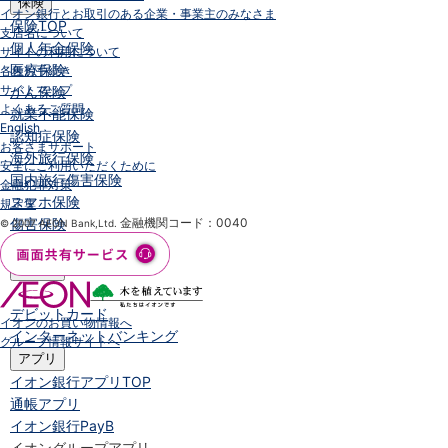
保険
イオン銀行とお取引のある企業・事業主のみなさま
保険
TOP
支店名について
個人年金保険
サイトの利用について
医療保険
各種お手続き
サイトマップ
がん保険
よくあるご質問
就業不能保険
English
認知症保険
お客さまサポート
海外旅行保険
安全にご利用いただくために
国内旅行傷害保険
金融犯罪対策
スマホ保険
規定集
傷害保険
金融機関コード：0040
© 2007 AEON Bank,Ltd.
介護保険
カード
クレジットカード
デビットカード
イオンのお買い物情報へ
インターネットバンキング
グループ情報サイトへ
アプリ
イオン銀行アプリ
TOP
通帳アプリ
イオン銀行PayB
イオングループアプリ