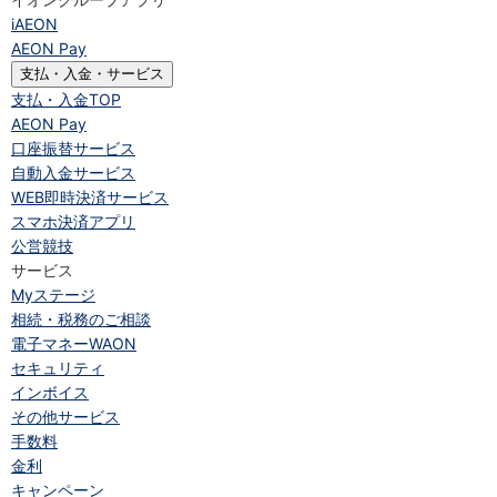
iAEON
AEON Pay
支払・入金・サービス
支払・入金
TOP
AEON Pay
口座振替サービス
自動入金サービス
WEB即時決済サービス
スマホ決済アプリ
公営競技
サービス
Myステージ
相続・税務のご相談
電子マネーWAON
セキュリティ
インボイス
その他サービス
手数料
金利
キャンペーン