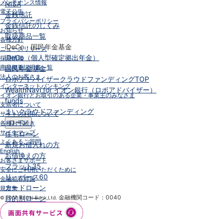
メンテナンス情報
NISA
電子公告
金銭信託
プライバシーポリシー
金銭信託のしくみ
お知らせ
取扱商品一覧
各種方針
iDeCo・国民年金基金
ニュースリリース
iDeCo（個人型確定拠出年金）
採用情報
商品概要説明書一覧
国民年金基金
法人のお客さま
ロボアドバイザークラウドファンディング
TOP
インターネットバンキング
WealthNavi for イオン銀行（ロボアドバイザー）
イオン銀行とお取引のある企業・事業主のみなさま
funds
支店名について
まいクラウドファンディング
サイトの利用について
ローン
各種お手続き
サイトマップ
住宅ローン
よくあるご質問
新規お借入れの方
English
お借換えの方
お客さまサポート
フラット35
安全にご利用いただくために
リ・バース60
金融犯罪対策
カードローン
規定集
金融機関コード：0040
目的別ローン
© 2007 AEON Bank,Ltd.
目的別ローンマイページ