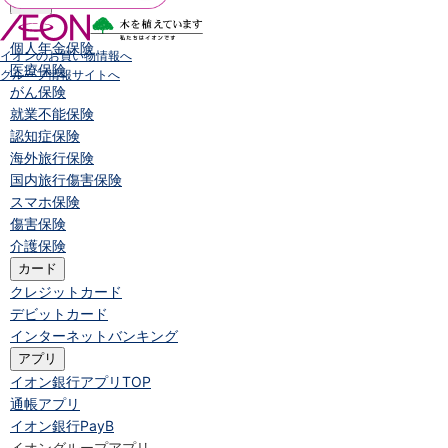
保険
保険
TOP
個人年金保険
イオンのお買い物情報へ
医療保険
グループ情報サイトへ
がん保険
就業不能保険
認知症保険
海外旅行保険
国内旅行傷害保険
スマホ保険
傷害保険
介護保険
カード
クレジットカード
デビットカード
インターネットバンキング
アプリ
イオン銀行アプリ
TOP
通帳アプリ
イオン銀行PayB
イオングループアプリ