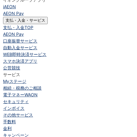
iAEON
AEON Pay
支払・入金・サービス
支払・入金
TOP
AEON Pay
口座振替サービス
自動入金サービス
WEB即時決済サービス
スマホ決済アプリ
公営競技
サービス
Myステージ
相続・税務のご相談
電子マネーWAON
セキュリティ
インボイス
その他サービス
手数料
金利
キャンペーン