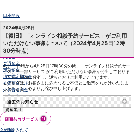
口座開設
ログイン
2024年4月25日
チャット
【復旧】「オンライン相談予約サービス」がご利用
メニュー
いただけない事象について（2024年4月25日12時
商品・サービス
30分時点）
預金
円預金
TOP
普通預金
4月11日9時から4月25日12時30分の間、「オンライン相談予約サー
定期預金
ビス」の一部サービス がご利用いただけない事象が発生しておりま
積立式定期預金
したが、現在は解消し、通常どおりご利用いただけます。
このたびは、お客さまに多大なるご不便とご迷惑をおかけいたしま
外貨預金
TOP
したことを、心よりお詫び申し上げます。
外貨普通預金
外貨定期預金
過去のお知らせ
外貨普通預金積立
資産運用
投資信託
TOP
証券口座開設
投信つみたて
会社情報