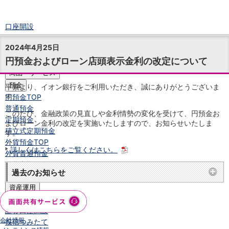
口座開設
ログイン
2024年4月25日
チャット
円預金およびローン店頭表示金利の改定について
メニュー
商品・サービス
預金
平素より、イオン銀行をご利用いただき、誠にありがとうございま
す。
円預金
TOP
普通預金
このたび、金融政策の見直しや金利情勢の変化を受けて、円預金お
定期預金
よびローン金利の改定を実施いたしますので、お知らせいたしま
積立式定期預金
す。
外貨預金
TOP
詳しくはこちらをご覧ください。
外貨普通預金
外貨定期預金
過去のお知らせ
外貨普通預金積立
資産運用
投資信託
TOP
証券口座開設
会社情報
投信つみたて