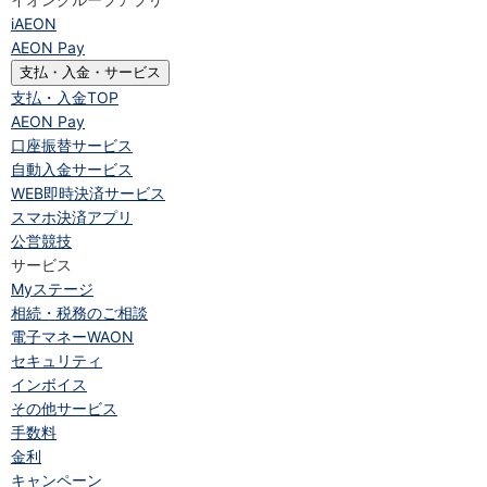
iAEON
AEON Pay
支払・入金・サービス
支払・入金
TOP
AEON Pay
口座振替サービス
自動入金サービス
WEB即時決済サービス
スマホ決済アプリ
公営競技
サービス
Myステージ
相続・税務のご相談
電子マネーWAON
セキュリティ
インボイス
その他サービス
手数料
金利
キャンペーン