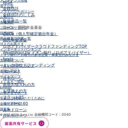
メンテナンス情報
NISA
電子公告
金銭信託
プライバシーポリシー
金銭信託のしくみ
お知らせ
取扱商品一覧
各種方針
iDeCo・国民年金基金
ニュースリリース
採用情報
iDeCo（個人型確定拠出年金）
商品概要説明書一覧
国民年金基金
法人のお客さま
ロボアドバイザークラウドファンディング
TOP
インターネットバンキング
WealthNavi for イオン銀行（ロボアドバイザー）
イオン銀行とお取引のある企業・事業主のみなさま
funds
支店名について
まいクラウドファンディング
サイトの利用について
各種お手続き
ローン
サイトマップ
住宅ローン
よくあるご質問
新規お借入れの方
English
お借換えの方
お客さまサポート
フラット35
安全にご利用いただくために
リ・バース60
金融犯罪対策
規定集
カードローン
金融機関コード：0040
© 2007 AEON Bank,Ltd.
目的別ローン
目的別ローンマイページ