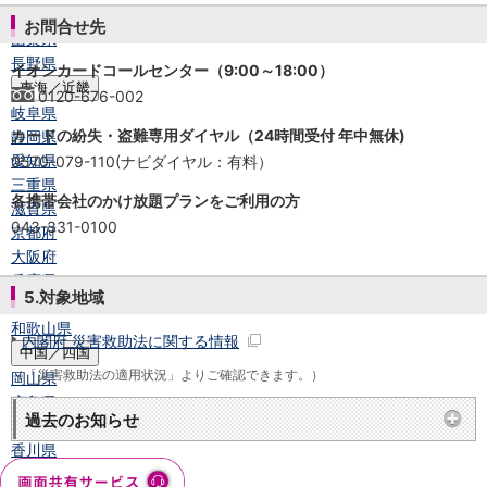
石川県
お問合せ先
山梨県
長野県
イオンカードコールセンター（9:00～18:00）
東海／近畿
0120-676-002
岐阜県
カードの紛失・盗難専用ダイヤル（24時間受付 年中無休)
静岡県
愛知県
0570-079-110(ナビダイヤル：有料）
三重県
各携帯会社のかけ放題プランをご利用の方
滋賀県
043-331-0100
京都府
大阪府
兵庫県
5.対象地域
奈良県
和歌山県
内閣府 災害救助法に関する情報
中国／四国
（「災害救助法の適用状況」よりご確認できます。）
岡山県
広島県
過去のお知らせ
徳島県
香川県
愛媛県