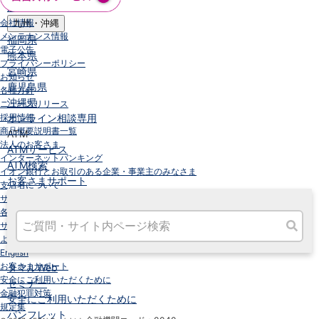
高知県
会社情報
九州・沖縄
メンテナンス情報
福岡県
電子公告
熊本県
プライバシーポリシー
宮崎県
お知らせ
鹿児島県
各種方針
沖縄県
ニュースリリース
採用情報
オンライン相談専用
商品概要説明書一覧
ATM
法人のお客さま
ATMサービス
インターネットバンキング
ATM検索
イオン銀行とお取引のある企業・事業主のみなさま
お客さまサポート
支店名について
サイトの利用について
各種お手続き
サイトマップ
よくあるご質問
English
お客さまサポート
タマルWeb
安全にご利用いただくために
セミナー
金融犯罪対策
安全にご利用いただくために
規定集
パンフレット