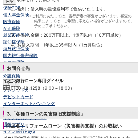
保険
保険
TOP
2.
金利：借入時の最優遇利率で提供いたします。
個人年金保険
※ご利用にあたっては、当行所定の審査がございます。審査の
結果によっては、ご希望に添えない場合がございますので、
医療保険
予めご了承ください。
がん保険
3.
就業不能保険
お借入金額：200万円以上、1億円以内（10万円単位）
認知症保険
4.
お借入期間：1年以上35年以内（1カ月単位）
海外旅行保険
国内旅行傷害保険
スマホ保険
お問合せ先
傷害保険
介護保険
イオン銀行ローン専用ダイヤル
カード
0120-48-1258（9:00～18:00）
クレジットカード
デビットカード
インターネットバンキング
アプリ
3.「各種ローンの災害復旧支援制度」
イオン銀行アプリ
TOP
通帳アプリ
商品名：リフォームローン（災害復興支援）のお取扱い
イオン銀行PayB
イオングループアプリ