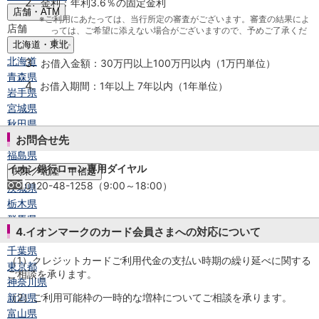
2.
金利：年利3.6％の固定金利
店舗・ATM
※ご利用にあたっては、当行所定の審査がございます。審査の結果によ
店舗
っては、ご希望に添えない場合がございますので、予めご了承くだ
さい。
北海道・東北
北海道
3.
お借入金額：30万円以上100万円以内（1万円単位）
青森県
4.
お借入期間：1年以上 7年以内（1年単位）
岩手県
宮城県
秋田県
山形県
お問合せ先
福島県
イオン銀行ローン専用ダイヤル
関東／北陸・甲信越
0120-48-1258（9:00～18:00）
茨城県
栃木県
群馬県
4.イオンマークのカード会員さまへの対応について
埼玉県
千葉県
（1）クレジットカードご利用代金の支払い時期の繰り延べに関する
東京都
ご相談を承ります。
神奈川県
新潟県
（2）ご利用可能枠の一時的な増枠についてご相談を承ります。
富山県