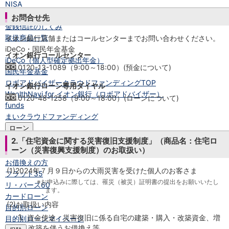
NISA
金銭信託
お問合せ先
金銭信託のしくみ
取扱商品一覧
イオン銀行店舗またはコールセンターまでお問い合わせください。
iDeCo・国民年金基金
イオン銀行コールセンター
iDeCo（個人型確定拠出年金）
0120-13-1089（9:00～18:00）(預金について)
国民年金基金
ロボアドバイザークラウドファンディング
TOP
イオン銀行ローン専用ダイヤル
WealthNavi for イオン銀行（ロボアドバイザー）
0120-48-1258（9:00～18:00）(ローンについて)
funds
まいクラウドファンディング
ローン
住宅ローン
2.「住宅資金に関する災害復旧支援制度」（商品名：住宅ロ
ーン（災害復興支援制度）のお取扱い）
新規お借入れの方
お借換えの方
(1)
2024年７月９日からの大雨災害を受けた個人のお客さま
フラット35
※お申込みに際しては、罹災（被災）証明書の提出をお願いいたし
リ・バース60
ます。
カードローン
(2)
お取扱い内容
目的別ローン
1.
資金使途：災害復旧に係る自宅の建築・購入・改築資金、増
目的別ローンマイページ
改築を伴うお借換え等