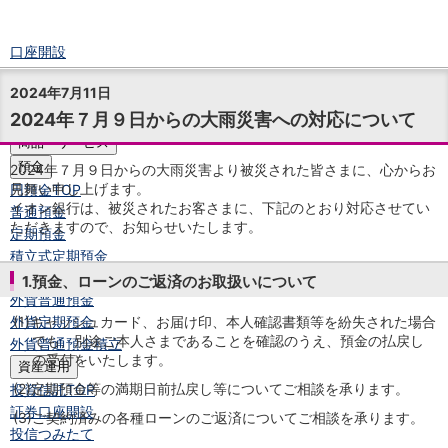
口座開設
ログイン
2024年7月11日
チャット
2024年７月９日からの大雨災害への対応について
メニュー
商品・サービス
預金
2024年７月９日からの大雨災害より被災された皆さまに、心からお
見舞い申し上げます。
円預金
TOP
イオン銀行は、被災されたお客さまに、下記のとおり対応させてい
普通預金
ただきますので、お知らせいたします。
定期預金
積立式定期預金
外貨預金
TOP
1.預金、ローンのご返済のお取扱いについて
外貨普通預金
外貨定期預金
(1)
キャッシュカード、お届け印、本人確認書類等を紛失された場合
でも、別途ご本人さまであることを確認のうえ、預金の払戻し
外貨普通預金積立
の受付をいたします。
資産運用
(2)
定期預金等の満期日前払戻し等についてご相談を承ります。
投資信託
TOP
証券口座開設
(3)
ご契約済みの各種ローンのご返済についてご相談を承ります。
投信つみたて