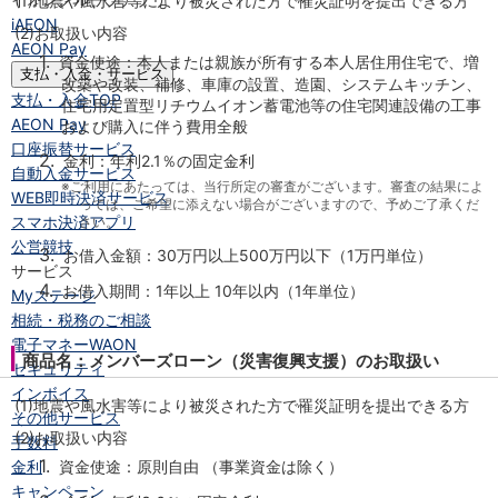
(1)
地震や風水害等により被災された方で罹災証明を提出できる方
iAEON
(2)
お取扱い内容
AEON Pay
1.
資金使途：本人または親族が所有する本人居住用住宅で、増
支払・入金・サービス
改築や改装、補修、車庫の設置、造園、システムキッチン、
支払・入金
TOP
住宅用定置型リチウムイオン蓄電池等の住宅関連設備の工事
AEON Pay
および購入に伴う費用全般
口座振替サービス
2.
金利：年利2.1％の固定金利
自動入金サービス
※ご利用にあたっては、当行所定の審査がございます。審査の結果によ
WEB即時決済サービス
っては、ご希望に添えない場合がございますので、予めご了承くだ
スマホ決済アプリ
さい。
公営競技
3.
お借入金額：30万円以上500万円以下（1万円単位）
サービス
4.
お借入期間：1年以上 10年以内（1年単位）
Myステージ
相続・税務のご相談
電子マネーWAON
商品名：メンバーズローン（災害復興支援）のお取扱い
セキュリティ
インボイス
(1)
地震や風水害等により被災された方で罹災証明を提出できる方
その他サービス
(2)
お取扱い内容
手数料
1.
金利
資金使途：原則自由 （事業資金は除く）
キャンペーン