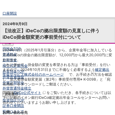
口座開設
ログイン
2024年9月9日
チャット
【法改正】iDeCoの拠出限度額の見直しに伴う
メニュー
iDeCo掛金額変更の事前受付について
商品・サービス
預金
円預金
TOP
2024年12月（2025年1月引落分）から、企業年金等に加入している
普通預金
方のiDeCoの掛金の拠出限度額が、12,000円から最大20,000円に変
わります。
定期預金
これに併せて、掛金額の変更を希望される方は「事前受付」を行い
積立式定期預金
ますので、2024年10月31日までに不備なく必着するよう
確定拠出
外貨預金
TOP
年金サービス株式会社のホームページ
で、お手続きの方法を確認
外貨普通預金
し「加入者掛金額変更届（第2号）事前受付専用
※
K-009B
」と「宛
外貨定期預金
名用紙」をダウンロードしご郵送ください。
外貨普通預金積立
詳細は
iDeCo公式サイト
をご覧いただき、各手続きについては以
資産運用
下に記載のイオン銀行iDeCo確定拠出年金コールセンターへお問い
投資信託
TOP
合わせくださいますようお願い申し上げます。
証券口座開設
投信つみたて
お問い合わせ先