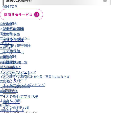
過去のお知らせ
保険
保険
TOP
個人年金保険
医療保険
がん保険
会社情報
就業不能保険
メンテナンス情報
電子公告
認知症保険
プライバシーポリシー
海外旅行保険
お知らせ
国内旅行傷害保険
各種方針
スマホ保険
ニュースリリース
傷害保険
採用情報
介護保険
商品概要説明書一覧
法人のお客さま
カード
インターネットバンキング
クレジットカード
イオン銀行とお取引のある企業・事業主のみなさま
デビットカード
支店名について
インターネットバンキング
サイトの利用について
アプリ
各種お手続き
サイトマップ
イオン銀行アプリ
TOP
よくあるご質問
通帳アプリ
English
イオン銀行PayB
お客さまサポート
イオングループアプリ