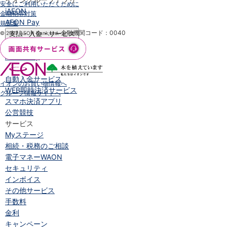
安全にご利用いただくために
iAEON
金融犯罪対策
AEON Pay
規定集
金融機関コード：0040
© 2007 AEON Bank,Ltd.
支払・入金・サービス
支払・入金
TOP
AEON Pay
口座振替サービス
自動入金サービス
イオンのお買い物情報へ
WEB即時決済サービス
グループ情報サイトへ
スマホ決済アプリ
公営競技
サービス
Myステージ
相続・税務のご相談
電子マネーWAON
セキュリティ
インボイス
その他サービス
手数料
金利
キャンペーン