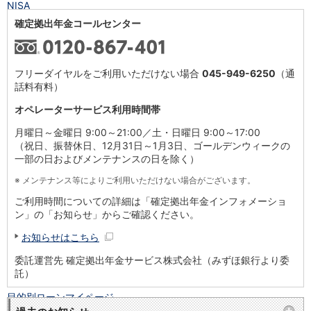
NISA
金銭信託
確定拠出年金コールセンター
金銭信託のしくみ
取扱商品一覧
iDeCo・国民年金基金
フリーダイヤルをご利用いただけない場合
045-949-6250
（通
iDeCo（個人型確定拠出年金）
話料有料）
国民年金基金
オペレーターサービス利用時間帯
ロボアドバイザークラウドファンディング
TOP
WealthNavi for イオン銀行（ロボアドバイザー）
月曜日～金曜日 9:00～21:00／土・日曜日 9:00～17:00
funds
（祝日、振替休日、12月31日～1月3日、ゴールデンウィークの
まいクラウドファンディング
一部の日およびメンテナンスの日を除く）
ローン
※
メンテナンス等によりご利用いただけない場合がございます。
住宅ローン
ご利用時間についての詳細は「確定拠出年金インフォメーショ
新規お借入れの方
ン」の「お知らせ」からご確認ください。
お借換えの方
フラット35
お知らせはこちら
リ・バース60
委託運営先 確定拠出年金サービス株式会社（みずほ銀行より委
カードローン
託）
目的別ローン
目的別ローンマイページ