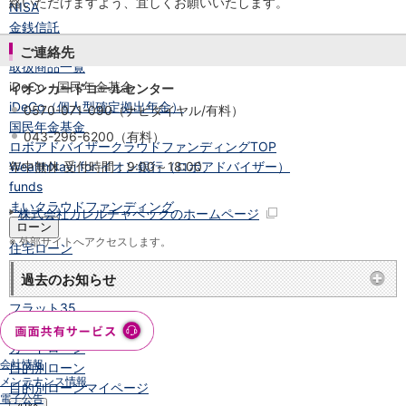
絡いただけますよう、宜しくお願いいたします。
NISA
金銭信託
金銭信託のしくみ
ご連絡先
取扱商品一覧
iDeCo・国民年金基金
イオンカードコールセンター
iDeCo（個人型確定拠出年金）
0570-071-090（ナビダイヤル/有料）
国民年金基金
043-296-6200（有料）
ロボアドバイザークラウドファンディング
TOP
WealthNavi for イオン銀行（ロボアドバイザー）
年中無休 受付時間：9:00～18:00
funds
まいクラウドファンディング
株式会社カレルチャペックのホームページ
ローン
※
外部サイトへアクセスします。
住宅ローン
新規お借入れの方
過去のお知らせ
お借換えの方
フラット35
リ・バース60
カードローン
会社情報
目的別ローン
メンテナンス情報
目的別ローンマイページ
電子公告