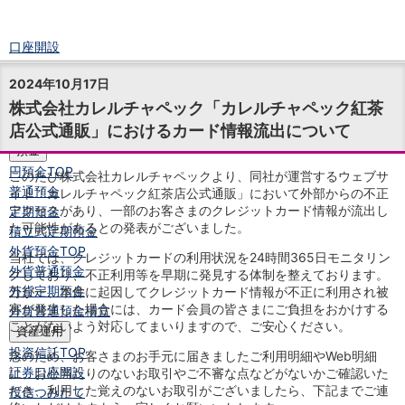
口座開設
ログイン
2024年10月17日
チャット
株式会社カレルチャペック「カレルチャペック紅茶
メニュー
店公式通販」におけるカード情報流出について
商品・サービス
預金
円預金
TOP
このたび株式会社カレルチャペックより、同社が運営するウェブサ
普通預金
イト「カレルチャペック紅茶店公式通販」において外部からの不正
アクセスがあり、一部のお客さまのクレジットカード情報が流出し
定期預金
た可能性があるとの発表がございました。
積立式定期預金
外貨預金
TOP
当社では、クレジットカードの利用状況を24時間365日モニタリン
外貨普通預金
グしており、不正利用等を早期に発見する体制を整えております。
外貨定期預金
万が一、本件に起因してクレジットカード情報が不正に利用され被
害が発生した場合には、カード会員の皆さまにご負担をおかけする
外貨普通預金積立
ことがないよう対応してまいりますので、ご安心ください。
資産運用
投資信託
TOP
念のため、お客さまのお手元に届きましたご利用明細やWeb明細
証券口座開設
に、お心当たりのないお取引やご不審な点などがないかご確認いた
だき、利用した覚えのないお取引がございましたら、下記までご連
投信つみたて