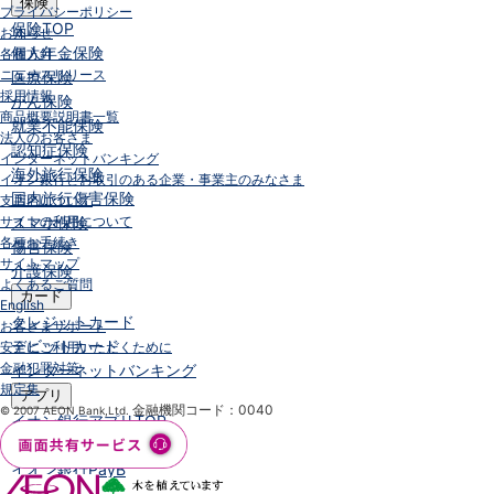
保険
プライバシーポリシー
保険
TOP
お知らせ
個人年金保険
各種方針
ニュースリリース
医療保険
採用情報
がん保険
商品概要説明書一覧
就業不能保険
法人のお客さま
認知症保険
インターネットバンキング
海外旅行保険
イオン銀行とお取引のある企業・事業主のみなさま
国内旅行傷害保険
支店名について
サイトの利用について
スマホ保険
各種お手続き
傷害保険
サイトマップ
介護保険
よくあるご質問
カード
English
クレジットカード
お客さまサポート
デビットカード
安全にご利用いただくために
金融犯罪対策
インターネットバンキング
規定集
アプリ
金融機関コード：0040
© 2007 AEON Bank,Ltd.
イオン銀行アプリ
TOP
通帳アプリ
イオン銀行PayB
イオングループアプリ