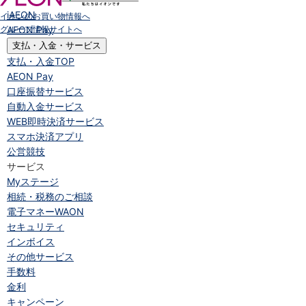
iAEON
イオンのお買い物情報へ
グループ情報サイトへ
AEON Pay
支払・入金・サービス
支払・入金
TOP
AEON Pay
口座振替サービス
自動入金サービス
WEB即時決済サービス
スマホ決済アプリ
公営競技
サービス
Myステージ
相続・税務のご相談
電子マネーWAON
セキュリティ
インボイス
その他サービス
手数料
金利
キャンペーン