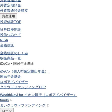
外貨普通預金
外貨定期預金
外貨普通預金積立
資産運用
投資信託
TOP
証券口座開設
投信つみたて
NISA
金銭信託
金銭信託のしくみ
取扱商品一覧
iDeCo・国民年金基金
iDeCo（個人型確定拠出年金）
国民年金基金
ロボアドバイザー
クラウドファンディング
TOP
WealthNavi for イオン銀行（ロボアドバイザー）
funds
まいクラウドファンディング
ローン