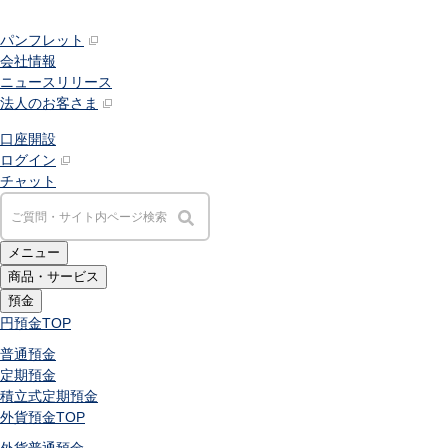
パンフレット
会社情報
ニュースリリース
法人のお客さま
口座開設
ログイン
チャット
メニュー
商品・サービス
預金
円預金
TOP
普通預金
定期預金
積立式定期預金
外貨預金
TOP