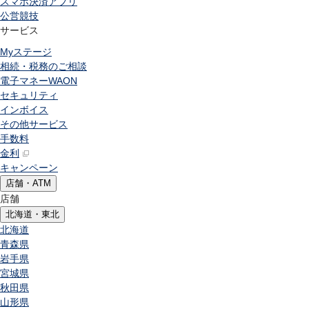
スマホ決済アプリ
公営競技
サービス
Myステージ
相続・税務のご相談
電子マネーWAON
セキュリティ
インボイス
その他サービス
手数料
金利
キャンペーン
店舗・ATM
店舗
北海道・東北
北海道
青森県
岩手県
宮城県
秋田県
山形県