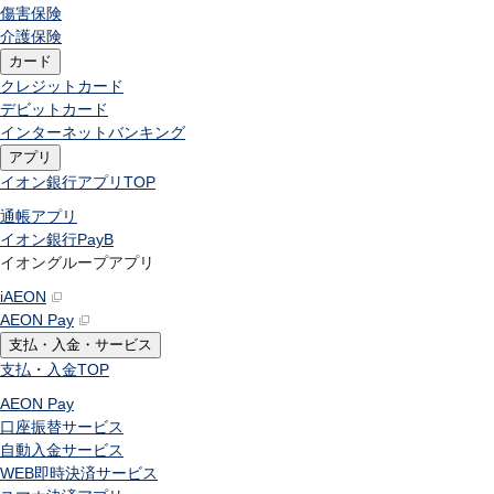
傷害保険
介護保険
カード
クレジットカード
デビットカード
インターネットバンキング
アプリ
イオン銀行アプリ
TOP
通帳アプリ
イオン銀行PayB
イオングループアプリ
iAEON
AEON Pay
支払・入金・サービス
支払・入金
TOP
AEON Pay
口座振替サービス
自動入金サービス
WEB即時決済サービス