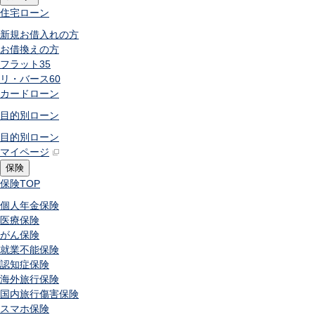
住宅ローン
新規お借入れの方
お借換えの方
フラット35
リ・バース60
カードローン
目的別ローン
目的別ローン
マイページ
保険
保険
TOP
個人年金保険
医療保険
がん保険
就業不能保険
認知症保険
海外旅行保険
国内旅行傷害保険
スマホ保険