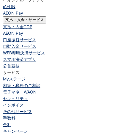
iAEON
AEON Pay
支払・入金・サービス
支払・入金
TOP
AEON Pay
口座振替サービス
自動入金サービス
WEB即時決済サービス
スマホ決済アプリ
公営競技
サービス
Myステージ
相続・税務のご相談
電子マネーWAON
セキュリティ
インボイス
その他サービス
手数料
金利
キャンペーン