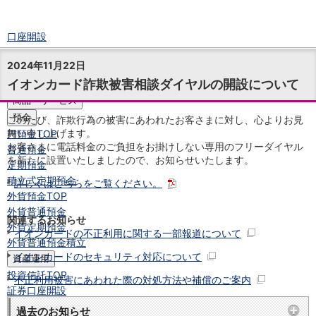
口座開設
ログイン
2024年11月22日
チャット
イオンカード詐欺被害相談ダイヤルの開設について
メニュー
商品・サービス
預金
このたび、詐欺行為の被害にあわれたお客さまに対し、心よりお見
舞い申し上げます。
円預金
TOP
お客さまに電話料金のご負担をお掛けしない専用のフリーダイヤル
普通預金
を新たに設置いたしましたので、お知らせいたします。
定期預金
積立式定期預金
詳しくはこちらをご覧ください。
外貨預金
TOP
外貨普通預金
関連するお知らせ
外貨定期預金
イオンカードの不正利用に関する一部報道について
外貨普通預金積立
イオンカードのセキュリティ対応について
資産運用
投資信託
TOP
不正利用被害にあわれた際の対処方法や補償のご案内
証券口座開設
投信つみたて
過去のお知らせ