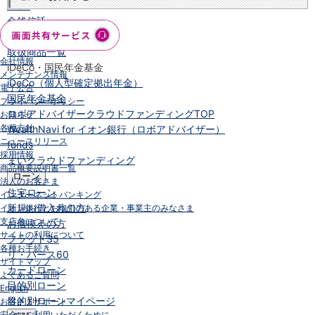
NISA
金銭信託
金銭信託のしくみ
取扱商品一覧
会社情報
iDeCo・国民年金基金
メンテナンス情報
iDeCo（個人型確定拠出年金）
電子公告
国民年金基金
プライバシーポリシー
ロボアドバイザークラウドファンディング
TOP
お知らせ
各種方針
WealthNavi for イオン銀行（ロボアドバイザー）
ニュースリリース
funds
採用情報
まいクラウドファンディング
商品概要説明書一覧
ローン
法人のお客さま
住宅ローン
インターネットバンキング
新規お借入れの方
イオン銀行とお取引のある企業・事業主のみなさま
支店名について
お借換えの方
サイトの利用について
フラット35
各種お手続き
リ・バース60
サイトマップ
カードローン
よくあるご質問
目的別ローン
English
目的別ローンマイページ
お客さまサポート
安全にご利用いただくために