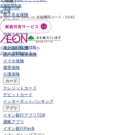
保険
金融犯罪対策
保険
TOP
規定集
個人年金保険
金融機関コード：0040
© 2007 AEON Bank,Ltd.
医療保険
がん保険
就業不能保険
認知症保険
イオンのお買い物情報へ
海外旅行保険
グループ情報サイトへ
国内旅行傷害保険
スマホ保険
傷害保険
介護保険
カード
クレジットカード
デビットカード
インターネットバンキング
アプリ
イオン銀行アプリ
TOP
通帳アプリ
イオン銀行PayB
イオングループアプリ