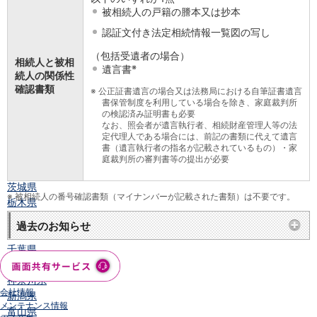
被相続人の戸籍の謄本又は抄本
店舗・ATM
店舗
認証文付き法定相続情報一覧図の写し
北海道・東北
（包括受遺者の場合）
北海道
相続人と被相
※
遺言書
続人の関係性
青森県
確認書類
岩手県
※
公正証書遺言の場合又は法務局における自筆証書遺言
書保管制度を利用している場合を除き、家庭裁判所
宮城県
の検認済み証明書も必要
秋田県
なお、照会者が遺言執行者、相続財産管理人等の法
定代理人である場合には、前記の書類に代えて遺言
山形県
書（遺言執行者の指名が記載されているもの）・家
福島県
庭裁判所の審判書等の提出が必要
関東／北陸・甲信越
茨城県
※
被相続人の番号確認書類（マイナンバーが記載された書類）は不要です。
栃木県
群馬県
過去のお知らせ
埼玉県
千葉県
東京都
神奈川県
会社情報
新潟県
メンテナンス情報
富山県