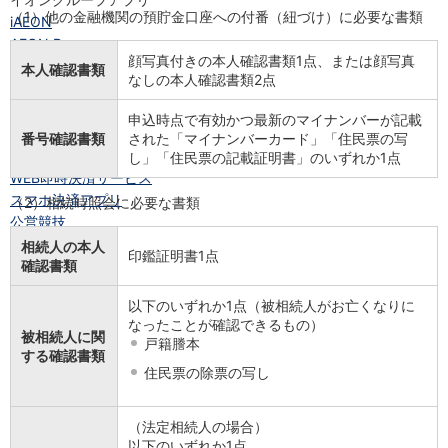
（1）他の金融機関の預貯金口座への付番（紐づけ）に必要な書類
iAEON
AEON Pay
顔写真付きの本人確認書類1点、または顔写真
支払・入金・サービス
本人確認書類
なしの本人確認書類2点
支払・入金
TOP
AEON Pay
申込時点で有効かつ最新のマイナンバーが記載
口座振替サービス
番号確認書類
された「マイナンバーカード」「住民票の写
自動入金サービス
し」「住民票の記載証明書」のいずれか1点
WEB即時決済サービス
スマホ決済アプリ
（2）相続時照会に必要な書類
公営競技
サービス
相続人の本人
印鑑証明書1点
Myステージ
確認書類
相続・税務のご相談
以下のいずれか1点（被相続人がお亡くなりに
電子マネーWAON
なったことが確認できるもの）
セキュリティ
被相続人に関
戸籍謄本
インボイス
する確認書類
住民票の除票の写し
その他サービス
手数料
金利
（法定相続人の場合）
キャンペーン
以下のいずれか1点