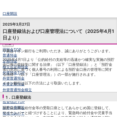
口座開設
ログイン
2025年3月27日
チャット
口座登録法および口座管理法について（2025年4月1
メニュー
日より）
商品・サービス
預金
円預金
TOP
平素はイオン銀行をご利用いただき、誠にありがとうございます。
普通預金
2025年4月1日より「公的給付の支給等の迅速かつ確実な実施の預貯
定期預金
金口座の登録等に関する法律」（以下「口座登録法）」と「預貯金
積立式定期預金
者の意思に基づく個人番号の利用による預貯金口座の管理等に関す
外貨預金
TOP
る法律」（以下「口座管理法」）の一部が施行されます。
外貨普通預金
イオン銀行は以下の方法により取扱いたします。
外貨定期預金
外貨普通預金積立
資産運用
1．口座登録法
投資信託
TOP
証券口座開設
預貯金口座を給付金等の受取口座としてあらかじめ国に登録して、
マイナンバーと紐づけすることにより、緊急時の給付金や児童手当
投信つみたて