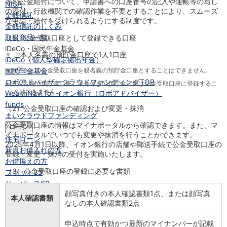
等の公金給付について、申請書への口座番号の記入や通帳等の写し
NISA
の添付、行政機関での確認作業を不要とすることにより、スムーズ
金銭信託
な申請・給付を受けられるようにする制度です。
金銭信託のしくみ
取扱商品一覧
（1）公金受取口座として登録できる口座
iDeCo・国民年金基金
ご本人名義の預貯金口座で1人1口座
iDeCo（個人型確定拠出年金）
国民年金基金
※
お子さまの公金受取口座を親名義の預貯金口座とすることはできません。
ロボアドバイザークラウドファンディング
TOP
※
法人名義の預貯金口座、屋号付きの預貯金口座は公金受取口座に登録するこ
とはできません。
WealthNavi for イオン銀行（ロボアドバイザー）
funds
（2）公金受取口座の確認および変更・抹消
まいクラウドファンディング
公金受取口座の情報はマイナポータルから確認できます。また、マ
ローン
イナポータルでいつでも変更や抹消を行うことができます。
住宅ローン
2025年4月1日以降、イオン銀行の店舗や郵送手続で公金受取口座の
新規お借入れの方
登録・変更・抹消の受付を実施いたします。
お借換えの方
（3）公金受取口座の登録に必要な書類
フラット35
リ・バース60
顔写真付きの本人確認書類1点、または顔写真
カードローン
本人確認書類
なしの本人確認書類2点
目的別ローン
目的別ローンマイページ
申込時点で有効かつ最新のマイナンバーが記載