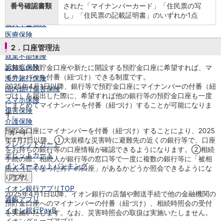
保険
番号確認書類
された「マイナンバーカード」「住民票の写
保険
TOP
し」「住民票の記載証明書」のいずれか1点
個人年金保険
医療保険
がん保険
2．口座管理法
就業不能保険
認知症保険
お持ちの預貯金口座や新たに開設する預貯金口座に希望すれば、マ
イナンバーを付番（紐づけ）できる制度です。
海外旅行保険
2025年4月1日以降、銀行等で預貯金口座にマイナンバーの付番（紐
国内旅行傷害保険
づけ）を届出した際に、希望すれば他の銀行等の預貯金口座も一度
スマホ保険
にまとめてマイナンバーを付番（紐づけ）することが可能になりま
傷害保険
す。
介護保険
預貯金口座にマイナンバーを付番（紐づけ）することにより、2025
カード
年4月1日以降、①大規模な災害時に避難先の近くの銀行等で、口座
クレジットカード
をお持ちの銀行等の口座情報が確認できるようになります。②相続
デビットカード
手続の際、相続人が銀行等の窓口等で一度に複数の銀行等に「被相
インターネットバンキング
続人（亡くなった方）の口座」があるかどうか照会できるようにな
ります。
アプリ
イオン銀行アプリ
TOP
2025年4月1日以降、イオン銀行の店舗や郵送手続で他の金融機関の
通帳アプリ
預貯金口座へのマイナンバーの付番（紐づけ）、相続時照会の受付
イオン銀行PayB
を実施いたします。なお、災害時照会の取扱は実施いたしません。
イオングループアプリ