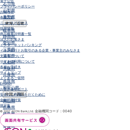
電子公告
石川県
プライバシーポリシー
山梨県
お知らせ
長野県
各種方針
ニュースリリース
東海／近畿
採用情報
岐阜県
商品概要説明書一覧
静岡県
法人のお客さま
愛知県
インターネットバンキング
三重県
イオン銀行とお取引のある企業・事業主のみなさま
滋賀県
支店名について
サイトの利用について
京都府
各種お手続き
大阪府
サイトマップ
兵庫県
よくあるご質問
奈良県
English
和歌山県
お客さまサポート
中国／四国
安全にご利用いただくために
金融犯罪対策
岡山県
規定集
広島県
金融機関コード：0040
© 2007 AEON Bank,Ltd.
徳島県
香川県
愛媛県