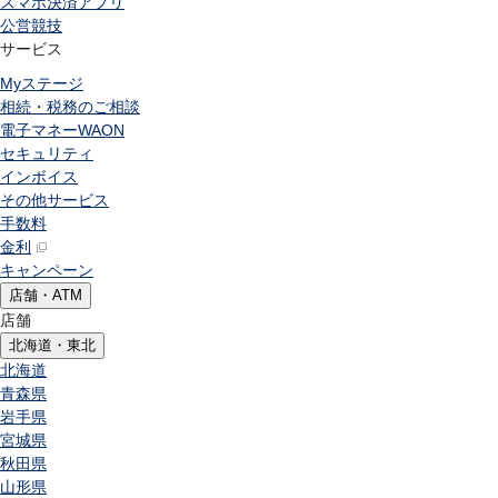
スマホ決済アプリ
公営競技
サービス
Myステージ
相続・税務のご相談
電子マネーWAON
セキュリティ
インボイス
その他サービス
手数料
金利
キャンペーン
店舗・ATM
店舗
北海道・東北
北海道
青森県
岩手県
宮城県
秋田県
山形県