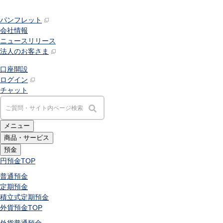
パンフレット
会社情報
ニュースリリース
法人のお客さま
口座開設
ログイン
チャット
メニュー
商品・サービス
預金
円預金
TOP
普通預金
定期預金
積立式定期預金
外貨預金
TOP