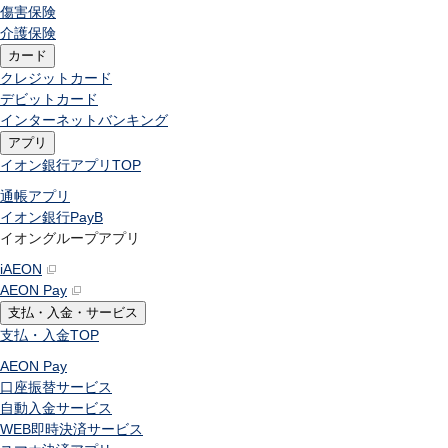
傷害保険
介護保険
カード
クレジットカード
デビットカード
インターネットバンキング
アプリ
イオン銀行アプリ
TOP
通帳アプリ
イオン銀行PayB
イオングループアプリ
iAEON
AEON Pay
支払・入金・サービス
支払・入金
TOP
AEON Pay
口座振替サービス
自動入金サービス
WEB即時決済サービス