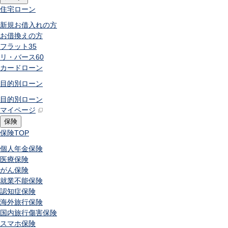
住宅ローン
新規お借入れの方
お借換えの方
フラット35
リ・バース60
カードローン
目的別ローン
目的別ローン
マイページ
保険
保険
TOP
個人年金保険
医療保険
がん保険
就業不能保険
認知症保険
海外旅行保険
国内旅行傷害保険
スマホ保険