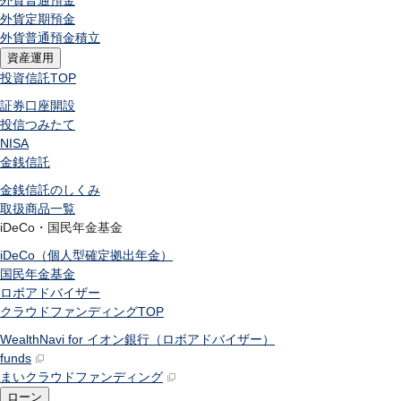
外貨普通預金
外貨定期預金
外貨普通預金積立
資産運用
投資信託
TOP
証券口座開設
投信つみたて
NISA
金銭信託
金銭信託のしくみ
取扱商品一覧
iDeCo・国民年金基金
iDeCo（個人型確定拠出年金）
国民年金基金
ロボアドバイザー
クラウドファンディング
TOP
WealthNavi for イオン銀行（ロボアドバイザー）
funds
まいクラウドファンディング
ローン