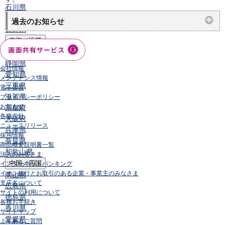
石川県
山梨県
過去のお知らせ
長野県
東海／近畿
岐阜県
静岡県
会社情報
愛知県
メンテナンス情報
三重県
電子公告
滋賀県
プライバシーポリシー
お知らせ
京都府
各種方針
大阪府
ニュースリリース
兵庫県
採用情報
奈良県
商品概要説明書一覧
和歌山県
法人のお客さま
中国／四国
インターネットバンキング
イオン銀行とお取引のある企業・事業主のみなさま
岡山県
支店名について
広島県
サイトの利用について
徳島県
各種お手続き
香川県
サイトマップ
愛媛県
よくあるご質問