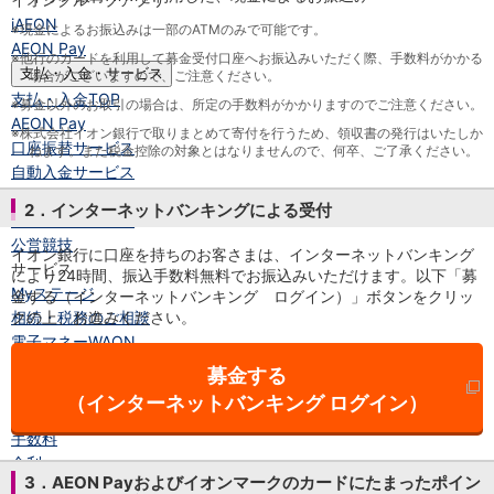
iAEON
※
現金によるお振込みは一部のATMのみで可能です。
AEON Pay
※
他行のカードを利用して募金受付口座へお振込みいただく際、手数料がかかる
支払・入金・サービス
場合がございますので、ご注意ください。
支払・入金
TOP
※
募金以外のお取引の場合は、所定の手数料がかかりますのでご注意ください。
AEON Pay
※
株式会社イオン銀行で取りまとめて寄付を行うため、領収書の発行はいたしか
口座振替サービス
ねます。また税金控除の対象とはなりませんので、何卒、ご了承ください。
自動入金サービス
WEB即時決済サービス
2．インターネットバンキングによる受付
スマホ決済アプリ
公営競技
イオン銀行に口座を持ちのお客さまは、インターネットバンキング
サービス
により24時間、振込手数料無料でお振込みいただけます。以下「募
Myステージ
金する（インターネットバンキング ログイン）」ボタンをクリッ
クの上、お進みください。
相続・税務のご相談
電子マネーWAON
セキュリティ
募金する
インボイス
（インターネットバンキング ログイン）
その他サービス
手数料
金利
3．AEON Payおよびイオンマークのカードにたまったポイン
キャンペーン