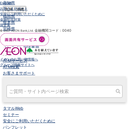
高知県
English
お客さまサポート
九州・沖縄
安全にご利用いただくために
福岡県
金融犯罪対策
熊本県
規定集
宮崎県
金融機関コード：0040
© 2007 AEON Bank,Ltd.
鹿児島県
沖縄県
オンライン相談専用
ATM
イオンのお買い物情報へ
ATMサービス
グループ情報サイトへ
ATM検索
お客さまサポート
タマルWeb
セミナー
安全にご利用いただくために
パンフレット