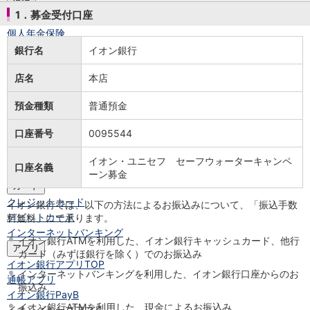
保険
1．募金受付口座
保険
TOP
個人年金保険
医療保険
銀行名
イオン銀行
がん保険
店名
本店
就業不能保険
認知症保険
預金種類
普通預金
海外旅行保険
国内旅行傷害保険
口座番号
0095544
スマホ保険
傷害保険
イオン・ユニセフ セーフウォーターキャンペ
口座名義
介護保険
ーン募金
カード
クレジットカード
イオン銀行では、以下の方法によるお振込みについて、「振込手数
デビットカード
料無料」にて承ります。
インターネットバンキング
イオン銀行ATMを利用した、イオン銀行キャッシュカード、他行
アプリ
カード（みずほ銀行を除く）でのお振込み
イオン銀行アプリ
TOP
インターネットバンキングを利用した、イオン銀行口座からのお
通帳アプリ
振込み
イオン銀行PayB
イオン銀行ATMを利用した、現金によるお振込み
イオングループアプリ