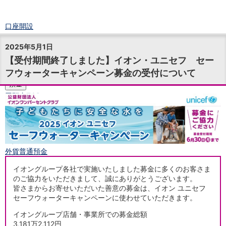
口座開設
ログイン
2025年5月1日
チャット
【受付期間終了しました】イオン・ユニセフ セー
メニュー
フウォーターキャンペーン募金の受付について
商品・サービス
預金
円預金
TOP
普通預金
定期預金
積立式定期預金
外貨預金
TOP
外貨普通預金
外貨定期預金
イオングループ各社で実施いたしました募金に多くのお客さま
外貨普通預金積立
のご協力をいただきまして、誠にありがとうございます。
資産運用
皆さまからお寄せいただいた善意の募金は、イオン ユニセフ
投資信託
TOP
セーフウォーターキャンペーンに使わせていただきます。
証券口座開設
イオングループ店舗・事業所での募金総額
投信つみたて
3,181万2,112円