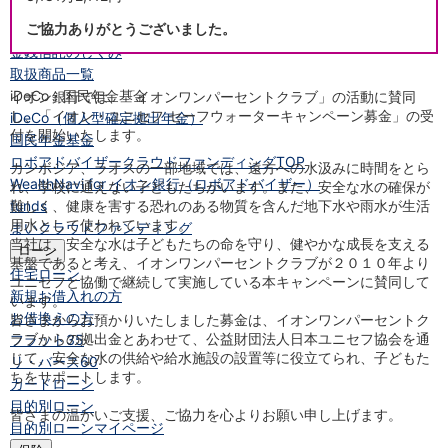
NISA
ご協力ありがとうございました。
金銭信託
金銭信託のしくみ
取扱商品一覧
iDeCo・国民年金基金
イオン銀行では、「イオンワンパーセントクラブ」の活動に賛同
し、「イオン・ユニセフ セーフウォーターキャンペーン募金」の受
iDeCo（個人型確定拠出年金）
付を開始いたします。
国民年金基金
ロボアドバイザークラウドファンディング
TOP
カンボジア、ラオスの一部地域では、遠方への水汲みに時間をとら
WealthNavi for イオン銀行（ロボアドバイザー）
れ、学校に通えない子どもたちがいます。また、安全な水の確保が
難しく、健康を害する恐れのある物質を含んだ地下水や雨水が生活
funds
用水として使われています。
まいクラウドファンディング
当社は、安全な水は子どもたちの命を守り、健やかな成長を支える
ローン
基盤であると考え、イオンワンパーセントクラブが２０１０年より
住宅ローン
ユニセフと協働で継続して実施している本キャンペーンに賛同して
新規お借入れの方
います。
お借換えの方
皆さまからお預かりいたしました募金は、イオンワンパーセントク
ラブからの拠出金とあわせて、公益財団法人日本ユニセフ協会を通
フラット35
じて、安全な水の供給や給水施設の設置等に役立てられ、子どもた
リ・バース60
ちをサポートします。
カードローン
目的別ローン
皆さまの温かいご支援、ご協力を心よりお願い申し上げます。
目的別ローンマイページ