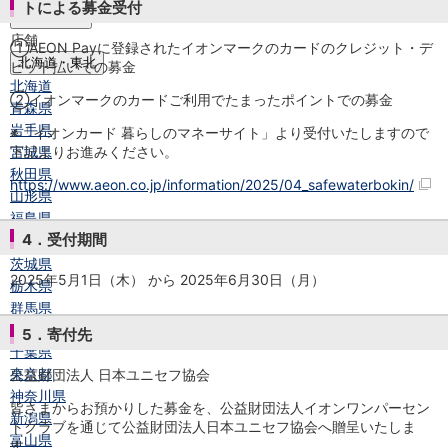
トによる募金受付
店舗・ATM
店舗
①AEON Payに登録されたイオンマークのカードのクレジット・デ
北海道・東北
ビット払いでの募金
北海道
②イオンマークのカードご利用でたまったポイントでの募金
青森県
岩手県
※「イオンカード 暮らしのマネーサイト」より受付いたしますので
下記よりお進みください。
宮城県
秋田県
https://www.aeon.co.jp/information/2025/04_safewaterbokin/
山形県
福島県
4．受付期間
関東／北陸・甲信越
茨城県
2025年5月1日（木） から 2025年6月30日（月）
栃木県
群馬県
埼玉県
5．寄付先
千葉県
東京都
公益財団法人 日本ユニセフ協会
神奈川県
皆さまからお預かりした募金を、公益財団法人イオンワンパーセン
新潟県
トクラブを通じて公益財団法人日本ユニセフ協会へ贈呈いたしま
富山県
す。