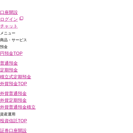
口座開設
ログイン
チャット
メニュー
商品・サービス
預金
円預金
TOP
普通預金
定期預金
積立式定期預金
外貨預金
TOP
外貨普通預金
外貨定期預金
外貨普通預金積立
資産運用
投資信託
TOP
証券口座開設