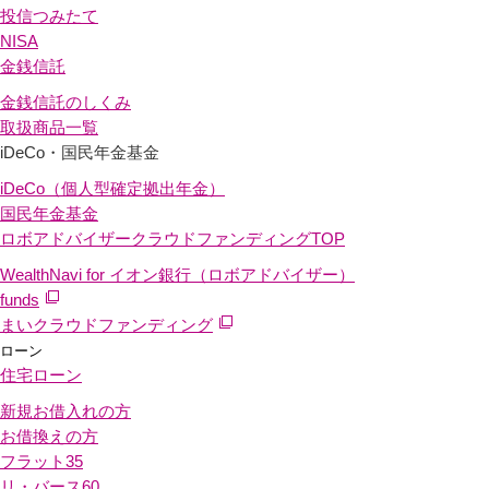
投信つみたて
NISA
金銭信託
金銭信託のしくみ
取扱商品一覧
iDeCo・国民年金基金
iDeCo（個人型確定拠出年金）
国民年金基金
ロボアドバイザークラウドファンディング
TOP
WealthNavi for イオン銀行（ロボアドバイザー）
funds
まいクラウドファンディング
ローン
住宅ローン
新規お借入れの方
お借換えの方
フラット35
リ・バース60