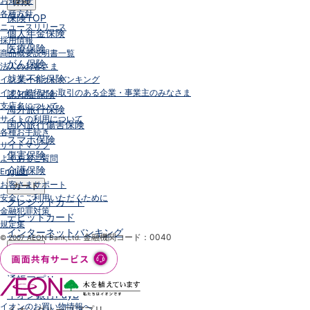
お知らせ
保険
各種方針
保険
TOP
ニュースリリース
個人年金保険
採用情報
医療保険
商品概要説明書一覧
がん保険
法人のお客さま
就業不能保険
インターネットバンキング
イオン銀行とお取引のある企業・事業主のみなさま
認知症保険
支店名について
海外旅行保険
サイトの利用について
国内旅行傷害保険
各種お手続き
スマホ保険
サイトマップ
傷害保険
よくあるご質問
介護保険
English
お客さまサポート
カード
安全にご利用いただくために
クレジットカード
金融犯罪対策
デビットカード
規定集
インターネットバンキング
金融機関コード：0040
© 2007 AEON Bank,Ltd.
アプリ
イオン銀行アプリ
TOP
通帳アプリ
イオン銀行PayB
イオンのお買い物情報へ
イオングループアプリ