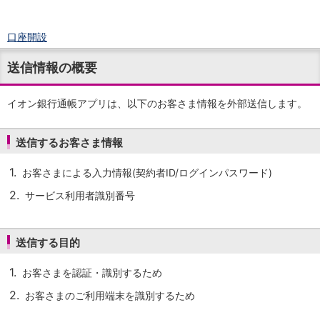
口座開設
ログイン
送信情報の概要
チャット
メニュー
商品・サービス
イオン銀行通帳アプリは、以下のお客さま情報を外部送信します。
預金
円預金
TOP
送信するお客さま情報
普通預金
定期預金
1.
お客さまによる入力情報(契約者ID/ログインパスワード)
積立式定期預金
2.
サービス利用者識別番号
外貨預金
TOP
外貨普通預金
外貨定期預金
送信する目的
外貨普通預金積立
資産運用
1.
お客さまを認証・識別するため
投資信託
TOP
証券口座開設
2.
お客さまのご利用端末を識別するため
投信つみたて