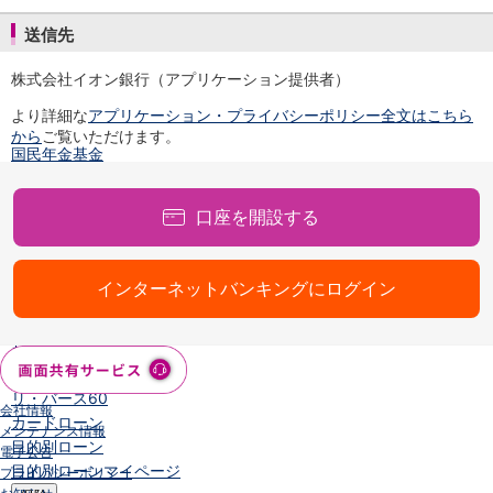
NISA
金銭信託
送信先
金銭信託のしくみ
株式会社イオン銀行（アプリケーション提供者）
取扱商品一覧
iDeCo・国民年金基金
より詳細な
アプリケーション・プライバシーポリシー全文はこちら
iDeCo（個人型確定拠出年金）
から
ご覧いただけます。
国民年金基金
ロボアドバイザークラウドファンディング
TOP
WealthNavi for イオン銀行（ロボアドバイザー）
口座を開設する
funds
まいクラウドファンディング
ローン
インターネットバンキングにログイン
住宅ローン
新規お借入れの方
お借換えの方
フラット35
リ・バース60
会社情報
カードローン
メンテナンス情報
目的別ローン
電子公告
目的別ローンマイページ
プライバシーポリシー