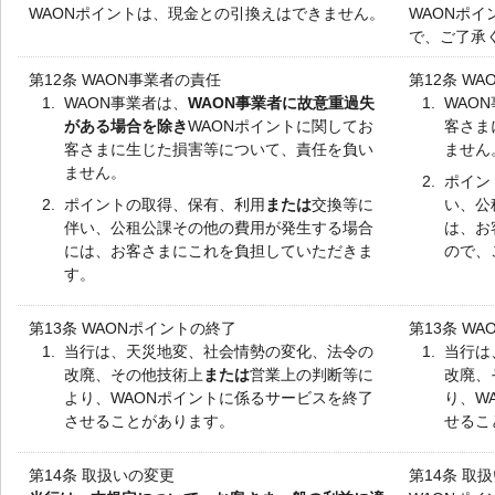
WAONポイントは、現金との引換えはできません。
WAONポ
で、ご了承
第12条 WAON事業者の責任
第12条 W
1.
WAON事業者は、
WAON事業者に故意重過失
1.
WAO
がある場合を除き
WAONポイントに関してお
客さま
客さまに生じた損害等について、責任を負い
ません
ません。
2.
ポイン
2.
ポイントの取得、保有、利用
または
交換等に
い、公
伴い、公租公課その他の費用が発生する場合
は、お
には、お客さまにこれを負担していただきま
ので、
す。
第13条 WAONポイントの終了
第13条 W
1.
当行は、天災地変、社会情勢の変化、法令の
1.
当行は
改廃、その他技術上
または
営業上の判断等に
改廃、
より、WAONポイントに係るサービスを終了
り、W
させることがあります。
せるこ
第14条 取扱いの変更
第14条 取