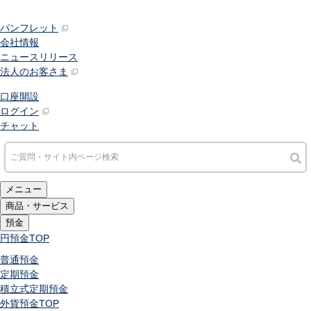
パンフレット
会社情報
ニュースリリース
法人のお客さま
口座開設
ログイン
チャット
メニュー
商品・サービス
預金
円預金
TOP
普通預金
定期預金
積立式定期預金
外貨預金
TOP