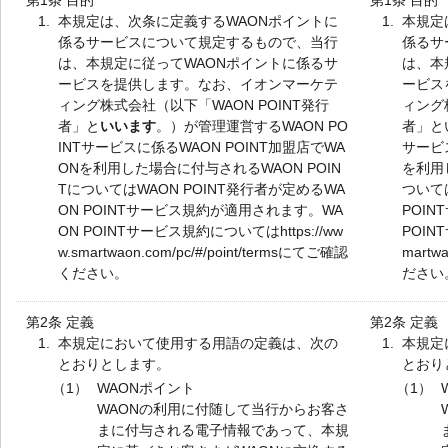
第1条 目的
第1条 目的
1.
本規定は、次条に定義するWAONポイントに
1.
本規定
係るサービスについて規定するもので、当行
係るサ
は、本規定に従ってWAONポイントに係るサ
は、本
ービスを提供します。なお、イオンマーケテ
ービス
ィング株式会社（以下「WAON POINT発行
ィング
者」と
いいます
。）が管理運営するWAON PO
者」と
INTサービスに係るWAON POINT加盟店でWA
サービス
ONを利用した場合に付与されるWAON POIN
を利用
TについてはWAON POINT発行者が定めるWA
ついては
ON POINTサービス規約が適用されます。WA
POI
ON POINTサービス規約についてはhttps://ww
POIN
w.smartwaon.com/pc/#/point/termsにてご確認
martw
ください。
ださい
第2条 定義
第2条 定義
1.
本規定において使用する用語の定義は、次の
1.
本規定
とおりとします。
とおり
（1）
WAONポイント
（1）
WAONの利用に付随して当行からお客さ
まに付与される電子情報であって、本規