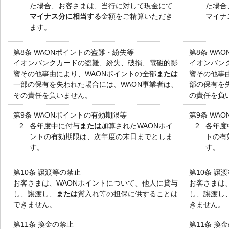
た場合、お客さまは、当行に対して現金にて
た場合
マイナス分に相当する
金額をご精算いただき
マイナ
ます。
第8条 WAONポイントの盗難・紛失等
第8条 WA
イオンバンクカードの盗難、紛失、破損、電磁的影
イオンバン
響その他事由により、WAONポイントの全部
または
響その他事
一部の保有を失われた場合には、WAON事業者は、
部の保有を
その責任を負いません。
の責任を負
第9条 WAONポイントの有効期限等
第9条 WA
2.
各年度中に付与
または
加算されたWAONポイ
2.
各年度
ントの有効期限は、次年度の末日までとしま
トの有
す。
す。
第10条 譲渡等の禁止
第10条 譲
お客さまは、WAONポイントについて、他人に貸与
お客さまは
し、譲渡し、
または
質入れ等の担保に供することは
し、譲渡し
できません。
きません。
第11条 換金の禁止
第11条 換