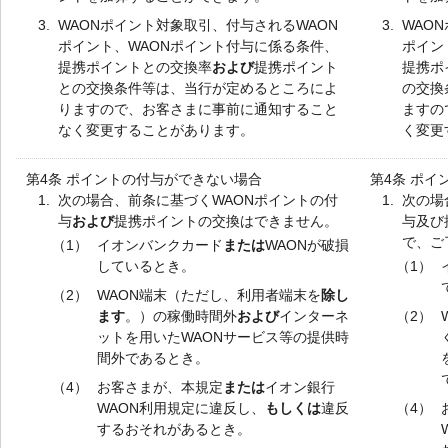
3.
WAONポイント対象取引、付与されるWAON
3.
WAO
ポイント、WAONポイント付与に係る条件、
ポイン
提携ポイントとの交換率
および
提携ポイント
提携ポ
との交換条件等は、当行が定めるところによ
の交換
りますので、お客さまに事前に通知すること
ますの
なく変更することがあります。
く変更
第4条 ポイントの付与ができない場合
第4条 ポ
1.
次の場合、前条に基づくWAONポイントの付
1.
次の場
与
および
提携ポイントの交換はできません。
与及び
で、ご
（1）
イオンバンクカード
または
WAONが破損
しているとき。
（1）
（2）
WAON端末（ただし、利用者端末を
除し
ます
。）の稼働時間外
および
インターネ
（2）
ットを用いたWAONサービス等の提供時
間外であるとき。
（4）
お客さまが、本規定
または
イオン銀行
WAON利用規定に違反し、
もしくは
違反
（4）
するおそれがあるとき。