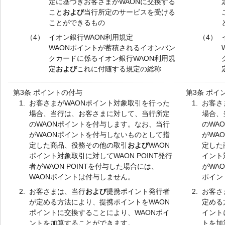
定に基づきお客さまがWAONに交換する
こと
および
当行所定のサービスを受ける
ことができるもの
（4）
イオン銀行WAON利用規定
（4）
WAONポイントが蓄積されるイオンバン
クカードに係るイオン銀行WAON利用規
定
および
これに付随する規定の総称
第3条 ポイントの付与
第3条 ポイ
1.
お客さまがWAONポイント対象取引を行った
1.
お客さ
場合、当行は、お客さまに対して、当行所定
場合、
のWAONポイントを付与します。なお、当行
のWA
がWAONポイントを付与しないものとして指
がWA
定した商品、役務その他の取引
および
WAON
定した
ポイント対象取引に対してWAON POINT発行
イント
者がWAON POINTを付与した場合には、
がWAO
WAONポイントは付与しません。
ポイン
2.
お客さまは、当行
および
提携ポイント発行者
2.
お客さ
が定める方法により、提携ポイントをWAON
定める
ポイントに交換することにより、WAONポイ
イント
ントを加算することができます。
トを加