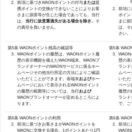
2.
前項に基づきWAONポイントの付与
または
提
携ポイントの交換ができないことによりお客
2.
前項に
さまに損害等が生じた場合であっても、当行
ポイン
は、
当行に故意重過失がある場合を除き、
そ
まに損
の責任を負いません。
は、そ
さい。
第5条 WAONポイント残高の確認等
第5条 WA
3.
WAONポイントの履歴は、WAONポイント履
3.
WAO
歴の表示機能を備えたWAON端末、WAONブ
歴の表
ランドオーナーのWAONサービスに係るホー
ランド
ムページその他当行所定の方法によりご確認
ムペー
いただくことができます。各端末
および
ホー
いただ
ムページにおいて表示されるWAONポイント
ページ
の履歴の範囲等については、当行
および
履歴の
WAONブランドオーナーが定めるところによ
ランド
ります。
で、ご
第6条 WAONポイントの利用
第6条 WA
2.
前項に基づきお客さまがWAONポイントを
2.
前項に
WAONに交換する場合、1ポイントあたり1円
WAO