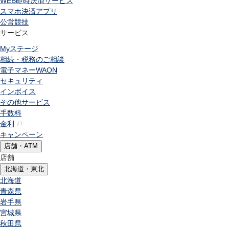
WEB即時決済サービス
スマホ決済アプリ
公営競技
サービス
Myステージ
相続・税務のご相談
電子マネーWAON
セキュリティ
インボイス
その他サービス
手数料
金利
キャンペーン
店舗・ATM
店舗
北海道・東北
北海道
青森県
岩手県
宮城県
秋田県