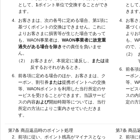
として、
1
ポイント単位で交換することができ
として
ます。
きます
4.
お客さまは、次の各号に定める場合、第1項に
4.
お客さ
基づくポイントの交換はできません。これに
基づく
よりお客さまに損害等が生じた場合であって
よりお
も、WAON事業者は、
WAON事業者に故意重
も、W
過失がある場合を除き
その責任を負いませ
ので、
ん。
（2）
（2）
お客さまが、本規定に違反し、
または
違
反するおそれがあるとき。
6.
前各項
6.
前各項に定める場合のほか、お客さまは、ク
ーポン
ーポン、割引券
または
提携ポイントへの交換
等、W
等、WAONポイントを利用した当行所定のサ
ービス
ービスを受けることができます。当該サービ
スの内
スの内容
および
開始時期等については、当行
定の方
所定の方法によりご案内させていただきま
す。
第7条 商品返品時のポイント処理
第7条 商品
2.
前項に従い、ポイント残高がマイナスとなっ
2.
前項に