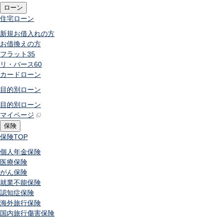
ローン
住宅ローン
新規お借入れの方
お借換えの方
フラット35
リ・バース60
カードローン
目的別ローン
目的別ローン
マイページ
保険
保険
TOP
個人年金保険
医療保険
がん保険
就業不能保険
認知症保険
海外旅行保険
国内旅行傷害保険