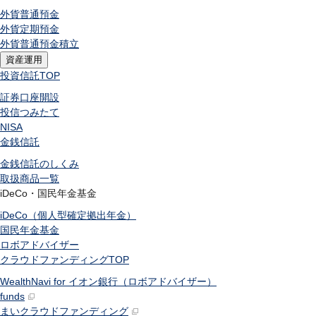
外貨普通預金
外貨定期預金
外貨普通預金積立
資産運用
投資信託
TOP
証券口座開設
投信つみたて
NISA
金銭信託
金銭信託のしくみ
取扱商品一覧
iDeCo・国民年金基金
iDeCo（個人型確定拠出年金）
国民年金基金
ロボアドバイザー
クラウドファンディング
TOP
WealthNavi for イオン銀行（ロボアドバイザー）
funds
まいクラウドファンディング