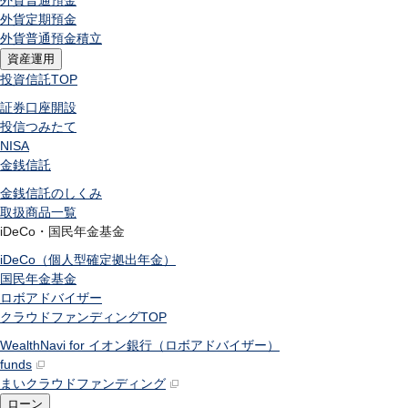
外貨普通預金
外貨定期預金
外貨普通預金積立
資産運用
投資信託
TOP
証券口座開設
投信つみたて
NISA
金銭信託
金銭信託のしくみ
取扱商品一覧
iDeCo・国民年金基金
iDeCo（個人型確定拠出年金）
国民年金基金
ロボアドバイザー
クラウドファンディング
TOP
WealthNavi for イオン銀行（ロボアドバイザー）
funds
まいクラウドファンディング
ローン