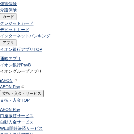
傷害保険
介護保険
カード
クレジットカード
デビットカード
インターネットバンキング
アプリ
イオン銀行アプリ
TOP
通帳アプリ
イオン銀行PayB
イオングループアプリ
iAEON
AEON Pay
支払・入金・サービス
支払・入金
TOP
AEON Pay
口座振替サービス
自動入金サービス
WEB即時決済サービス