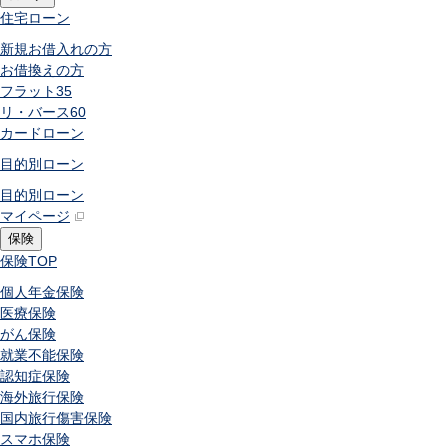
住宅ローン
新規お借入れの方
お借換えの方
フラット35
リ・バース60
カードローン
目的別ローン
目的別ローン
マイページ
保険
保険
TOP
個人年金保険
医療保険
がん保険
就業不能保険
認知症保険
海外旅行保険
国内旅行傷害保険
スマホ保険