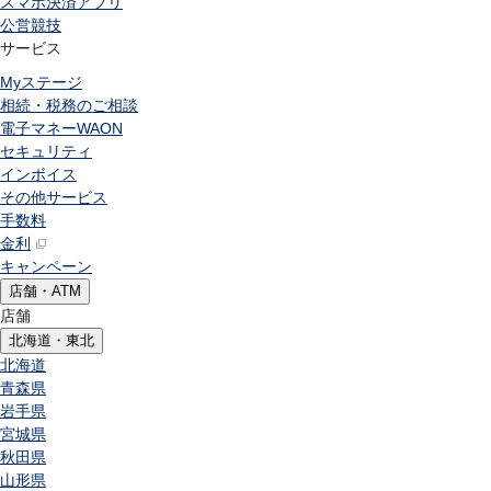
スマホ決済アプリ
公営競技
サービス
Myステージ
相続・税務のご相談
電子マネーWAON
セキュリティ
インボイス
その他サービス
手数料
金利
キャンペーン
店舗・ATM
店舗
北海道・東北
北海道
青森県
岩手県
宮城県
秋田県
山形県