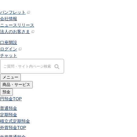
パンフレット
会社情報
ニュースリリース
法人のお客さま
口座開設
ログイン
チャット
メニュー
商品・サービス
預金
円預金
TOP
普通預金
定期預金
積立式定期預金
外貨預金
TOP