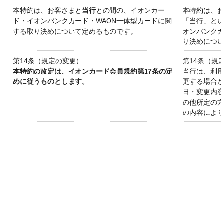
本特約は、お客さまと
当行
との間の、イオンカー
本特約は、
ド・イオンバンクカード・WAON一体型カードに関
「当行」と
する取り決めについて定めるものです。
オンバンク
り決めにつ
第14条（規定の変更）
第14条（規
本特約の改定は、イオンカード会員規約第17条の定
当行は、利
めに従うものとします。
更する場合
日・変更内
の他所定の
の内容によ