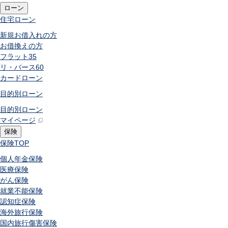
ローン
住宅ローン
新規お借入れの方
お借換えの方
フラット35
リ・バース60
カードローン
目的別ローン
目的別ローン
マイページ
保険
保険
TOP
個人年金保険
医療保険
がん保険
就業不能保険
認知症保険
海外旅行保険
国内旅行傷害保険