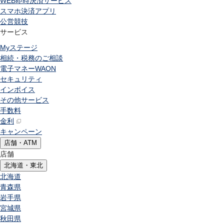
WEB即時決済サービス
スマホ決済アプリ
公営競技
サービス
Myステージ
相続・税務のご相談
電子マネーWAON
セキュリティ
インボイス
その他サービス
手数料
金利
キャンペーン
店舗・ATM
店舗
北海道・東北
北海道
青森県
岩手県
宮城県
秋田県