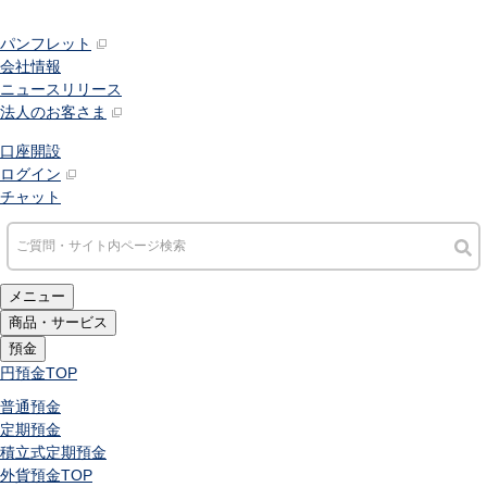
パンフレット
会社情報
ニュースリリース
法人のお客さま
口座開設
ログイン
チャット
メニュー
商品・サービス
預金
円預金
TOP
普通預金
定期預金
積立式定期預金
外貨預金
TOP