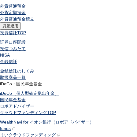
外貨普通預金
外貨定期預金
外貨普通預金積立
資産運用
投資信託
TOP
証券口座開設
投信つみたて
NISA
金銭信託
金銭信託のしくみ
取扱商品一覧
iDeCo・国民年金基金
iDeCo（個人型確定拠出年金）
国民年金基金
ロボアドバイザー
クラウドファンディング
TOP
WealthNavi for イオン銀行（ロボアドバイザー）
funds
まいクラウドファンディング