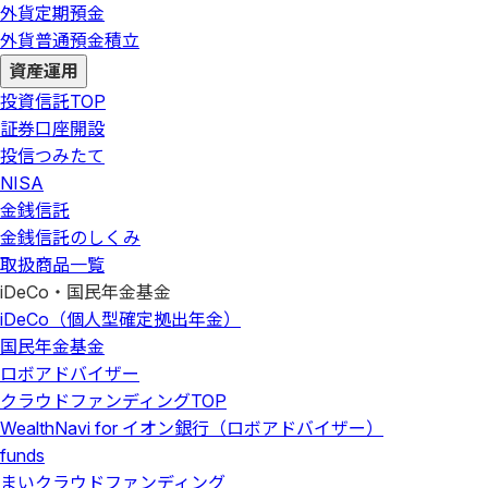
外貨定期預金
外貨普通預金積立
資産運用
投資信託
TOP
証券口座開設
投信つみたて
NISA
金銭信託
金銭信託のしくみ
取扱商品一覧
iDeCo・国民年金基金
iDeCo（個人型確定拠出年金）
国民年金基金
ロボアドバイザー
クラウドファンディング
TOP
WealthNavi for イオン銀行（ロボアドバイザー）
funds
まいクラウドファンディング