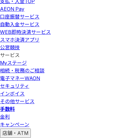
支払・入金
TOP
AEON Pay
口座振替サービス
自動入金サービス
WEB即時決済サービス
スマホ決済アプリ
公営競技
サービス
Myステージ
相続・税務のご相談
電子マネーWAON
セキュリティ
インボイス
その他サービス
手数料
金利
キャンペーン
店舗・ATM