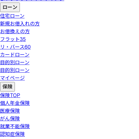
ローン
住宅ローン
新規お借入れの方
お借換えの方
フラット35
リ・バース60
カードローン
目的別ローン
目的別ローン
マイページ
保険
保険
TOP
個人年金保険
医療保険
がん保険
就業不能保険
認知症保険