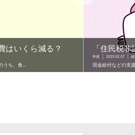
費はいくら減る？
「住民税非
年収
2025.02.07
経
ち、食...
現金給付などの支援
？