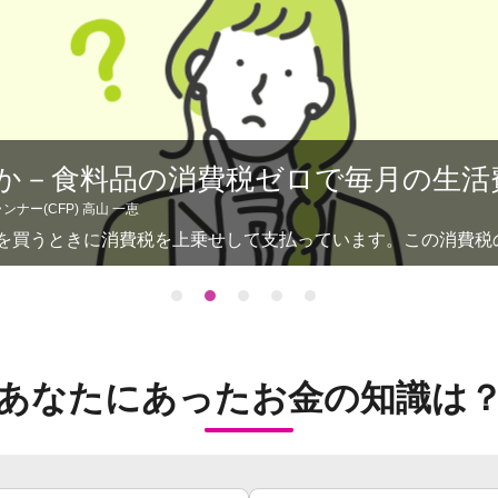
か－食料品の消費税ゼロで毎月の生活
ナー(CFP) 高山 一恵
買うときに消費税を上乗せして支払っています。この消費税のう
あなたにあったお金の知識は