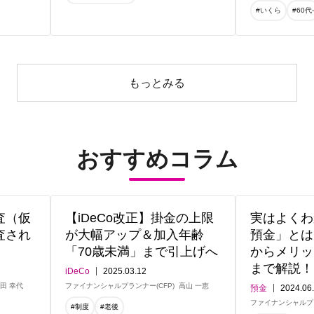
#いくら
#60代
もっとみる
おすすめコラム
査（仮
【iDeCo改正】掛金の上限
実はよくわ
査され
が大幅アップ＆加入年齢
預金」とは
「70歳未満」まで引上げへ
からメリッ
まで解説！
iDeCo
2025.03.12
田 幸代
ファイナンシャルプランナー(CFP)
高山 一恵
預金
2024.06
ファイナンシャルプ
#制度
#老後