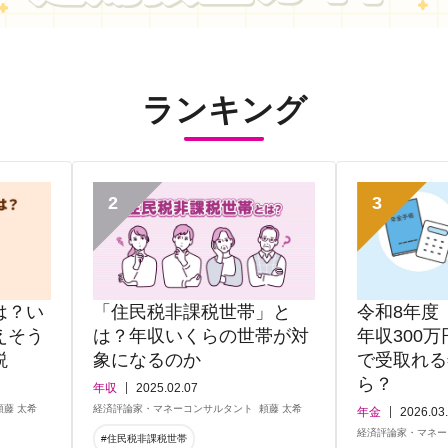
ランキング
2
3
は？い
「住民税非課税世帯」と
令和8年度
えそう
は？年収いくらの世帯が対
年収300万
説
象になるのか
で受取れる
ら？
年収
2025.02.07
頼藤 太希
経済評論家・マネーコンサルタント
頼藤 太希
年金
2026.03
経済評論家・マネー
#住民税非課税世帯