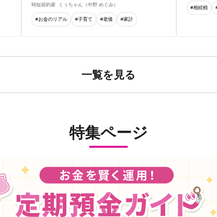
時短節約家
くぅちゃん（中野 めぐみ）
#相続税
#お金のリアル
#子育て
#老後
#家計
一覧を見る
特集ページ