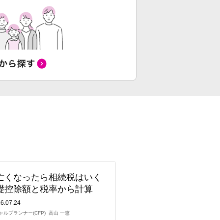
亡くなったら相続税はいく
礎控除額と税率から計算
6.07.24
ルプランナー(CFP)
高山 一恵