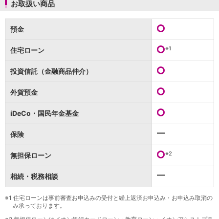
保険
お取扱い商品
保険
TOP
個人年金保険
預金
医療保険
がん保険
※1
住宅ローン
就業不能保険
認知症保険
投資信託（金融商品仲介）
海外旅行保険
国内旅行傷害保険
外貨預金
スマホ保険
傷害保険
iDeCo・国民年金基金
介護保険
カード
保険
クレジットカード
デビットカード
※2
無担保ローン
インターネットバンキング
アプリ
相続・税務相談
イオン銀行アプリ
TOP
通帳アプリ
※1
住宅ローンは事前審査お申込みの受付と繰上返済お申込み・お申込み取消の
み承っております。
イオン銀行PayB
イオングループアプリ