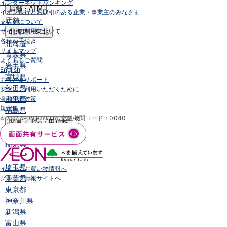
インターネットバンキング
店舗・ATM
イオン銀行とお取引のある企業・事業主のみなさま
店舗
支店名について
サイトの利用について
北海道・東北
各種お手続き
北海道
サイトマップ
青森県
よくあるご質問
岩手県
English
宮城県
お客さまサポート
秋田県
安全にご利用いただくために
金融犯罪対策
山形県
規定集
福島県
金融機関コード：0040
© 2007 AEON Bank,Ltd.
関東／北陸・甲信越
茨城県
栃木県
群馬県
埼玉県
イオンのお買い物情報へ
千葉県
グループ情報サイトへ
東京都
神奈川県
新潟県
富山県