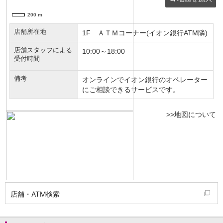
NISA
金銭信託
金銭信託のしくみ
取扱商品一覧
iDeCo・国民年金基金
iDeCo（個人型確定拠出年金）
国民年金基金
ロボアドバイザークラウドファンディング
TOP
WealthNavi for イオン銀行（ロボアドバイザー）
funds
まいクラウドファンディング
ローン
住宅ローン
新規お借入れの方
お借換えの方
フラット35
リ・バース60
カードローン
店舗・ATM検索
目的別ローン
目的別ローンマイページ