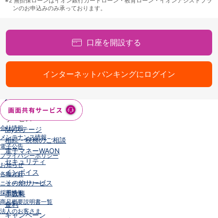
※2
無担保ローンはイオン銀行カードローン・教育ローン・イオンアシストプラ
ンのお申込みのみ承っております。
iAEON
AEON Pay
支払・入金・サービス
口座を開設する
支払・入金
TOP
AEON Pay
口座振替サービス
インターネットバンキングにログイン
自動入金サービス
WEB即時決済サービス
スマホ決済アプリ
公営競技
サービス
会社情報
Myステージ
メンテナンス情報
相続・税務のご相談
電子公告
電子マネーWAON
プライバシーポリシー
セキュリティ
お知らせ
インボイス
各種方針
その他サービス
ニュースリリース
採用情報
手数料
商品概要説明書一覧
金利
法人のお客さま
キャンペーン