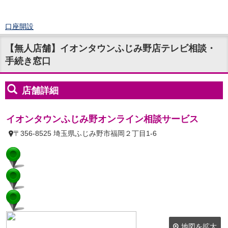
口座開設
ログイン
【無人店舗】イオンタウンふじみ野店テレビ相談・
チャット
手続き窓口
メニュー
商品・サービス
預金
円預金
TOP
普通預金
定期預金
積立式定期預金
外貨預金
TOP
外貨普通預金
外貨定期預金
外貨普通預金積立
資産運用
投資信託
TOP
証券口座開設
投信つみたて