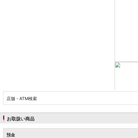
NISA
金銭信託
金銭信託のしくみ
取扱商品一覧
iDeCo・国民年金基金
iDeCo（個人型確定拠出年金）
国民年金基金
ロボアドバイザークラウドファンディング
TOP
WealthNavi for イオン銀行（ロボアドバイザー）
funds
まいクラウドファンディング
ローン
住宅ローン
新規お借入れの方
お借換えの方
店舗・ATM検索
フラット35
リ・バース60
カードローン
お取扱い商品
目的別ローン
目的別ローンマイページ
預金