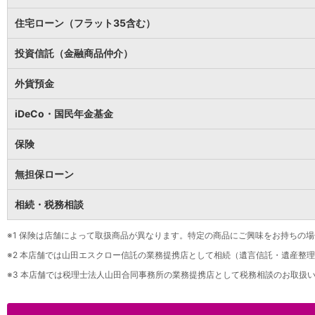
保険
保険
TOP
住宅ローン（フラット35含む）
個人年金保険
医療保険
投資信託（金融商品仲介）
がん保険
就業不能保険
外貨預金
認知症保険
海外旅行保険
iDeCo・国民年金基金
国内旅行傷害保険
スマホ保険
保険
傷害保険
介護保険
無担保ローン
カード
相続・税務相談
クレジットカード
デビットカード
インターネットバンキング
※1
保険は店舗によって取扱商品が異なります。特定の商品にご興味をお持ちの場
アプリ
※2
本店舗では山田エスクロー信託の業務提携店として相続（遺言信託・遺産整理
イオン銀行アプリ
TOP
※3
本店舗では税理士法人山田合同事務所の業務提携店として税務相談のお取扱い
通帳アプリ
イオン銀行PayB
イオングループアプリ