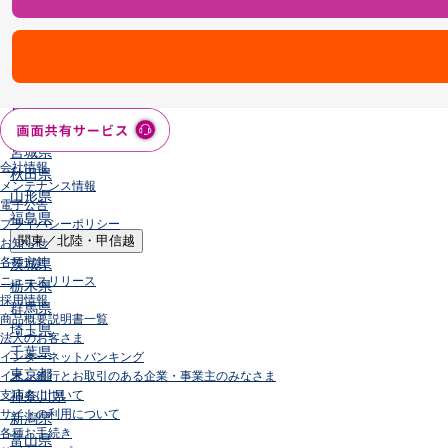
店舗・ATM
店舗
北海道・東北
北海道
青森県
岩手県
宮城県
会社情報
秋田県
メンテナンス情報
山形県
電子公告
福島県
プライバシーポリシー
関東／北陸・甲信越
お知らせ
各種方針
茨城県
ニュースリリース
栃木県
採用情報
群馬県
商品概要説明書一覧
埼玉県
法人のお客さま
千葉県
インターネットバンキング
東京都
イオン銀行とお取引のある企業・事業主のみなさま
支店名について
神奈川県
サイトの利用について
新潟県
各種お手続き
富山県