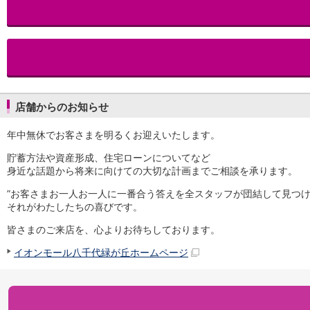
iAEON
AEON Pay
支払・入金・サービス
支払・入金
TOP
AEON Pay
口座振替サービス
店舗からのお知らせ
自動入金サービス
WEB即時決済サービス
年中無休でお客さまを明るくお迎えいたします。
スマホ決済アプリ
公営競技
貯蓄方法や資産形成、住宅ローンについてなど
サービス
身近な話題から将来に向けての大切な計画までご相談を承ります。
Myステージ
”お客さまお一人お一人に一番合う答えを全スタッフが団結して見つけ
相続・税務のご相談
それがわたしたちの喜びです。
電子マネーWAON
セキュリティ
皆さまのご来店を、心よりお待ちしております。
インボイス
イオンモール八千代緑が丘ホームページ
その他サービス
手数料
金利
キャンペーン