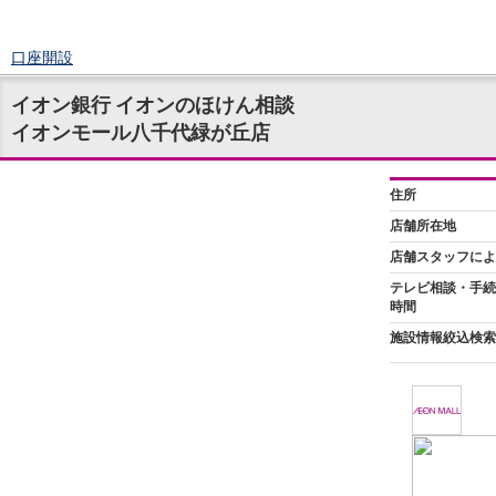
口座開設
ログイン
イオン銀行 イオンのほけん相談
チャット
イオンモール八千代緑が丘店
メニュー
商品・サービス
預金
円預金
TOP
普通預金
定期預金
積立式定期預金
外貨預金
TOP
外貨普通預金
外貨定期預金
外貨普通預金積立
資産運用
投資信託
TOP
証券口座開設
投信つみたて