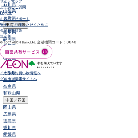
サイトマップ
石川県
よくあるご質問
山梨県
English
長野県
お客さまサポート
安全にご利用いただくために
東海／近畿
金融犯罪対策
岐阜県
規定集
静岡県
金融機関コード：0040
© 2007 AEON Bank,Ltd.
愛知県
三重県
滋賀県
京都府
大阪府
イオンのお買い物情報へ
グループ情報サイトへ
兵庫県
奈良県
和歌山県
中国／四国
岡山県
広島県
徳島県
香川県
愛媛県