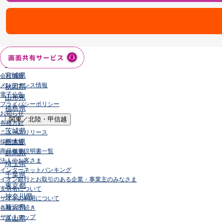
店舗・ATM
店舗
北海道・東北
北海道
青森県
岩手県
宮城県
会社情報
メンテナンス情報
秋田県
電子公告
山形県
プライバシーポリシー
福島県
お知らせ
関東／北陸・甲信越
各種方針
茨城県
ニュースリリース
栃木県
採用情報
商品概要説明書一覧
群馬県
法人のお客さま
埼玉県
インターネットバンキング
千葉県
イオン銀行とお取引のある企業・事業主のみなさま
東京都
支店名について
神奈川県
サイトの利用について
新潟県
各種お手続き
サイトマップ
富山県