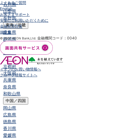
よくあるご質問
石川県
English
山梨県
お客さまサポート
長野県
安全にご利用いただくために
東海／近畿
金融犯罪対策
岐阜県
規定集
金融機関コード：0040
© 2007 AEON Bank,Ltd.
静岡県
愛知県
三重県
滋賀県
京都府
イオンのお買い物情報へ
大阪府
グループ情報サイトへ
兵庫県
奈良県
和歌山県
中国／四国
岡山県
広島県
徳島県
香川県
愛媛県