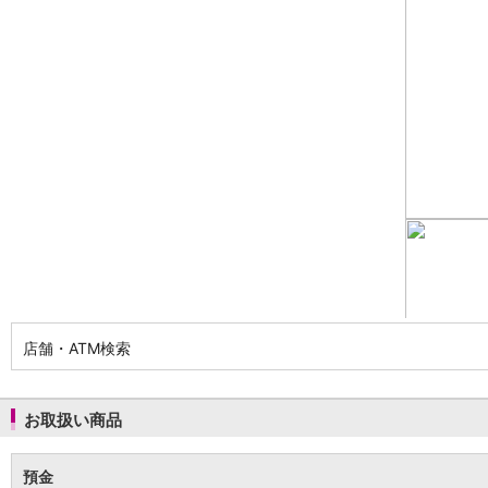
NISA
金銭信託
金銭信託のしくみ
取扱商品一覧
iDeCo・国民年金基金
iDeCo（個人型確定拠出年金）
国民年金基金
ロボアドバイザークラウドファンディング
TOP
WealthNavi for イオン銀行（ロボアドバイザー）
funds
まいクラウドファンディング
ローン
住宅ローン
新規お借入れの方
お借換えの方
店舗・ATM検索
フラット35
リ・バース60
カードローン
お取扱い商品
目的別ローン
目的別ローンマイページ
預金