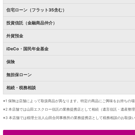
保険
保険
TOP
住宅ローン（フラット35含む）
個人年金保険
医療保険
投資信託（金融商品仲介）
がん保険
就業不能保険
外貨預金
認知症保険
海外旅行保険
iDeCo・国民年金基金
国内旅行傷害保険
スマホ保険
保険
傷害保険
介護保険
無担保ローン
カード
相続・税務相談
クレジットカード
デビットカード
インターネットバンキング
※1
保険は店舗によって取扱商品が異なります。特定の商品にご興味をお持ちの場
アプリ
※2
本店舗では山田エスクロー信託の業務提携店として相続（遺言信託・遺産整理
イオン銀行アプリ
TOP
※3
本店舗では税理士法人山田合同事務所の業務提携店として税務相談のお取扱い
通帳アプリ
イオン銀行PayB
イオングループアプリ