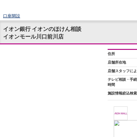
口座開設
ログイン
イオン銀行 イオンのほけん相談
チャット
イオンモール川口前川店
メニュー
商品・サービス
預金
円預金
TOP
普通預金
定期預金
積立式定期預金
外貨預金
TOP
外貨普通預金
外貨定期預金
外貨普通預金積立
資産運用
投資信託
TOP
証券口座開設
投信つみたて