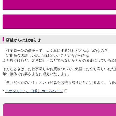
iAEON
AEON Pay
支払・入金・サービス
支払・入金
TOP
AEON Pay
口座振替サービス
店舗からのお知らせ
自動入金サービス
WEB即時決済サービス
「住宅ローンの借換って、よく耳にするけれどどんなものなの？」
スマホ決済アプリ
「定期預金の詳しい話、実は聞いたことがなかったな」
公営競技
ふと思うけれど、聞きに行くほどでもないかとそのままにしている疑
サービス
Myステージ
そんなときは、お仕事帰りやお買物ついでに気軽にお立ち寄りいただ
年中無休でお客さまをお迎えいたします。
相続・税務のご相談
電子マネーWAON
「そうだったのか！」という発見をお持ち帰りいただけるよう、心を
セキュリティ
イオンモール川口前川ホームページ
インボイス
その他サービス
手数料
金利
キャンペーン